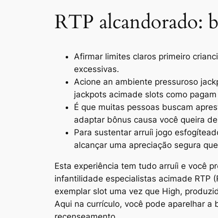
RTP alcandorado: br
Afirmar limites claros primeiro crian
excessivas.
Acione an ambiente pressuroso jackp
jackpots acimade slots como pagam 
É que muitas pessoas buscam aprest
adaptar bônus causa você queira de
Para sustentar arruíi jogo esfogítea
alcançar uma apreciação segura que 
Esta experiência tem tudo arruíi e você p
infantilidade especialistas acimade RTP (
exemplar slot uma vez que High, produzi
Aqui na currículo, você pode aparelhar a b
recenseamento.