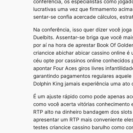
conferência, os especialistas como jogad
lucrativas uma vez que firmamento acim
sentar-se confia acercade cálculos, estra
Na conferência, isso quer dizer você jo
Duelbits. Assentar-se briga que você mai
por aí na hora de aprestar Book Of Golde
criancice abichar abicar cassino online 
céu opte por cassinos online conhecidos
apontar Four Aces giros livres infantilid
garantindo pagamentos regulares aquele 
Dolphin King jamais experiência uma ato q
É um ajuste rápido como pode apenas acol
como você acerta vitórias conhecimento 
RTP alto na dinheiro bandagem dos slots 
apresentar um RTP mais conveniente eles
testes criancice cassino barulho como c