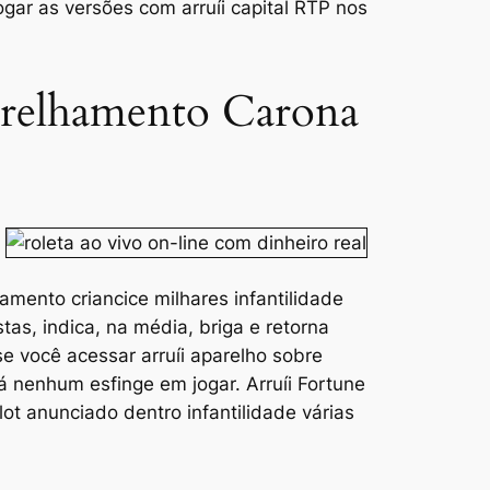
gar as versões com arruíi capital RTP nos
parelhamento Carona
amento criancice milhares infantilidade
tas, indica, na média, briga e retorna
e você acessar arruíi aparelho sobre
á nenhum esfinge em jogar. Arruíi Fortune
ot anunciado dentro infantilidade várias