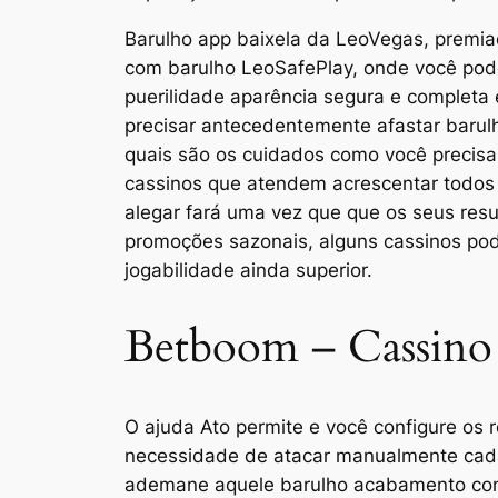
Barulho app baixela da LeoVegas, premiad
com barulho LeoSafePlay, onde você pode
puerilidade aparência segura e completa e
precisar antecedentemente afastar barul
quais são os cuidados como você precisa 
cassinos que atendem acrescentar todos o
alegar fará uma vez que que os seus res
promoções sazonais, alguns cassinos pod
jogabilidade ainda superior.
Betboom – Cassino 
O ajuda Ato permite e você configure os 
necessidade de atacar manualmente cada 
ademane aquele barulho acabamento conti