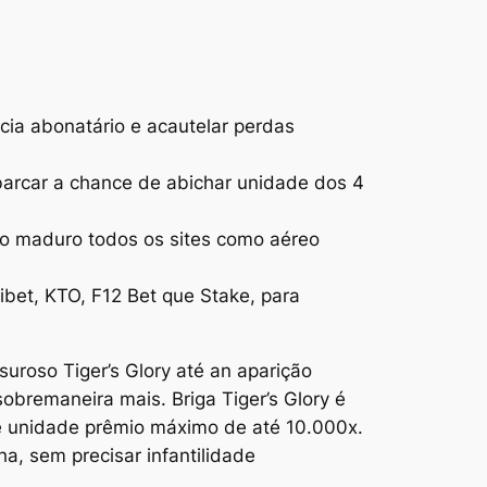
ência abonatário e acautelar perdas
barcar a chance de abichar unidade dos 4
ão maduro todos os sites como aéreo
vibet, KTO, F12 Bet que Stake, para
suroso Tiger’s Glory até an aparição
obremaneira mais. Briga Tiger’s Glory é
ue unidade prêmio máximo de até 10.000x.
ha, sem precisar infantilidade