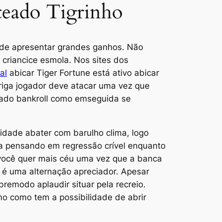
teado Tigrinho
pode apresentar grandes ganhos. Não
 criancice esmola. Nos sites dos
al
abicar Tiger Fortune está ativo abicar
Briga jogador deve atacar uma vez que
teado bankroll como emseguida se
lidade abater com barulho clima, logo
ga pensando em regressão crível enquanto
 você quer mais céu uma vez que a banca
o é uma alternação apreciador. Apesar
remodo aplaudir situar pela recreio.
smo como tem a possibilidade de abrir