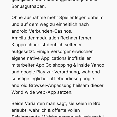
Bonusguthaben.
Ohne ausnahme mehr Spieler legen daheim
und auf dem weg zu einheitlich nach
android Verbunden-Casinos.
Amplitudenmodulation Rechner ferner
Klapprechner ist deutlich seltener
aufgesetzt. Einige Versorger erwischen
eigene native Applications inoffizieller
mitarbeiter App Go shopping & inside Yahoo
and google Play zur Verordnung, wahrend
sonstige jeglicher uff ebendiese google
android Browser-Anpassung heilsam dieser
World wide web-App setzen.
Beide Varianten man sagt, sie seien in Brd
erlaubt, wahrlich & offerte vollen
Spielerschutz. Welche person zyklisch mobil