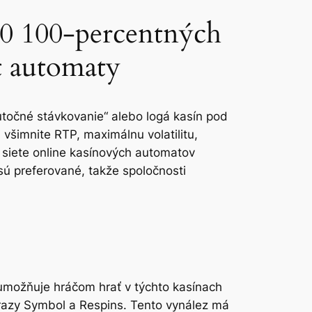
350 100-percentných
t automaty
utočné stávkovanie“ alebo logá kasín pod
 všimnite RTP, maximálnu volatilitu,
 siete online kasínových automatov
sú preferované, takže spoločnosti
o umožňuje hráčom hrať v týchto kasínach
Crazy Symbol a Respins. Tento vynález má