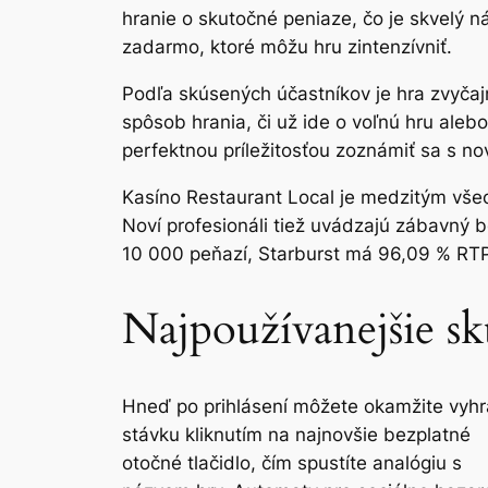
hranie o skutočné peniaze, čo je skvelý n
zadarmo, ktoré môžu hru zintenzívniť.
Podľa skúsených účastníkov je hra zvyčaj
spôsob hrania, či už ide o voľnú hru ale
perfektnou príležitosťou zoznámiť sa s n
Kasíno Restaurant Local je medzitým všeo
Noví profesionáli tiež uvádzajú zábavný 
10 000 peňazí, Starburst má 96,09 % RTP
Najpoužívanejšie s
Hneď po prihlásení môžete okamžite vyhr
stávku kliknutím na najnovšie bezplatné
otočné tlačidlo, čím spustíte analógiu s