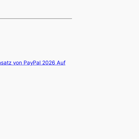
nsatz von PayPal 2026 Auf