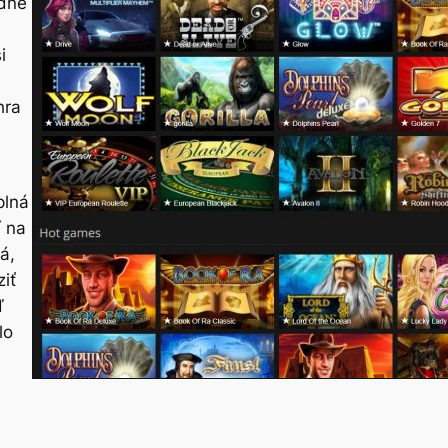
rdné
i
hra
plná
í na
á,
iť
ď
lo