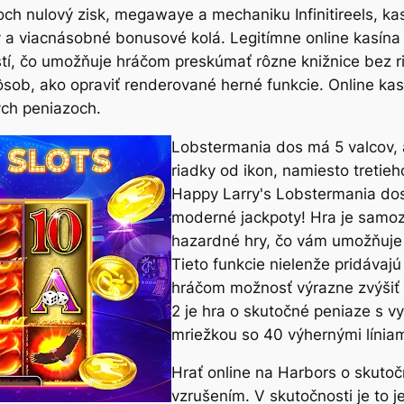
ch nulový zisk, megawaye a mechaniku Infinitireels, k
ry a viacnásobné bonusové kolá. Legitímne online kasín
, čo umožňuje hráčom preskúmať rôzne knižnice bez riz
pôsob, ako opraviť renderované herné funkcie. Online k
ých peniazoch.
Lobstermania dos má 5 valcov, 
riadky od ikon, namiesto tretie
Happy Larry's Lobstermania dos 
moderné jackpoty! Hra je samoz
hazardné hry, čo vám umožňuje v
Tieto funkcie nielenže pridávajú
hráčom možnosť výrazne zvýšiť 
2 je hra o skutočné peniaze s v
mriežkou so 40 výhernými líniam
Hrať online na Harbors o skuto
vzrušením. V skutočnosti je to