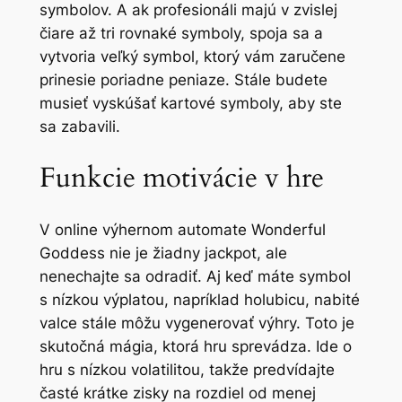
symbolov. A ak profesionáli majú v zvislej
čiare až tri rovnaké symboly, spoja sa a
vytvoria veľký symbol, ktorý vám zaručene
prinesie poriadne peniaze. Stále budete
musieť vyskúšať kartové symboly, aby ste
sa zabavili.
Funkcie motivácie v hre
V online výhernom automate Wonderful
Goddess nie je žiadny jackpot, ale
nenechajte sa odradiť. Aj keď máte symbol
s nízkou výplatou, napríklad holubicu, nabité
valce stále môžu vygenerovať výhry. Toto je
skutočná mágia, ktorá hru sprevádza. Ide o
hru s nízkou volatilitou, takže predvídajte
časté krátke zisky na rozdiel od menej