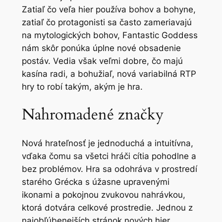
Zatiaľ čo veľa hier používa bohov a bohyne,
zatiaľ čo protagonisti sa často zameriavajú
na mytologických bohov, Fantastic Goddess
nám skôr ponúka úplne nové obsadenie
postáv. Vedia však veľmi dobre, čo majú
kasína radi, a bohužiaľ, nová variabilná RTP
hry to robí takým, akým je hra.
Nahromadené značky
Nová hrateľnosť je jednoduchá a intuitívna,
vďaka čomu sa všetci hráči cítia pohodlne a
bez problémov. Hra sa odohráva v prostredí
starého Grécka s úžasne upravenými
ikonami a pokojnou zvukovou nahrávkou,
ktorá dotvára celkové prostredie. Jednou z
najobľúbenejších stránok nových hier