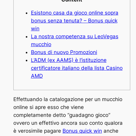
Esistono casa da gioco online sopra
bonus senza tenuta? – Bonus quick
win
La nostra competenza su LeoVegas
mucchio
Bonus di nuovo Promozioni
L’ADM (ex AAMS) è l’istituzione
certificatore italiano della lista Casino
AMD
Effettuando la catalogazione per un mucchio
online si apre esso che viene
completamente detto “guadagno gioco”
ovvero un effettivo ancora suo conto qualora
è verosimile pagare
Bonus quick win
anche