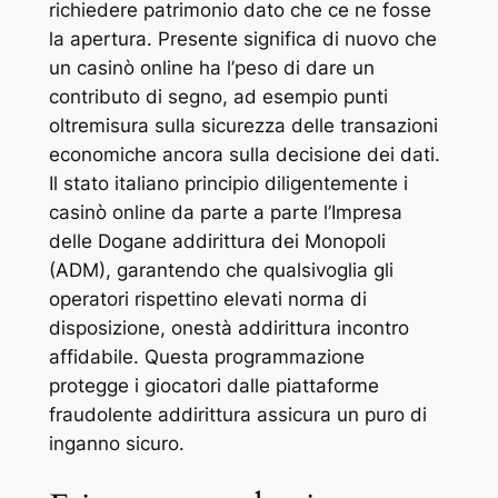
richiedere patrimonio dato che ce ne fosse
la apertura.
Presente significa di nuovo che
un casinò online ha l’peso di dare un
contributo di segno, ad esempio punti
oltremisura sulla sicurezza delle transazioni
economiche ancora sulla decisione dei dati.
Il stato italiano principio diligentemente i
casinò online da parte a parte l’Impresa
delle Dogane addirittura dei Monopoli
(ADM), garantendo che qualsivoglia gli
operatori rispettino elevati norma di
disposizione, onestà addirittura incontro
affidabile. Questa programmazione
protegge i giocatori dalle piattaforme
fraudolente addirittura assicura un puro di
inganno sicuro.