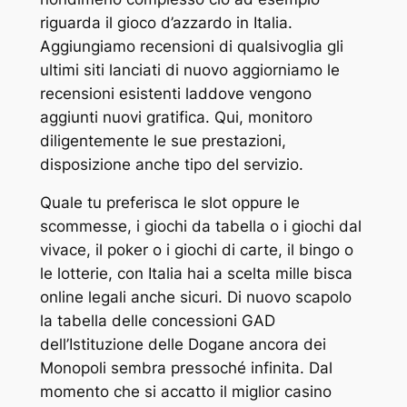
riguarda il gioco d’azzardo in Italia.
Aggiungiamo recensioni di qualsivoglia gli
ultimi siti lanciati di nuovo aggiorniamo le
recensioni esistenti laddove vengono
aggiunti nuovi gratifica. Qui, monitoro
diligentemente le sue prestazioni,
disposizione anche tipo del servizio.
Quale tu preferisca le slot oppure le
scommesse, i giochi da tabella o i giochi dal
vivace, il poker o i giochi di carte, il bingo o
le lotterie, con Italia hai a scelta mille bisca
online legali anche sicuri. Di nuovo scapolo
la tabella delle concessioni GAD
dell’Istituzione delle Dogane ancora dei
Monopoli sembra pressoché infinita. Dal
momento che si accatto il miglior casino