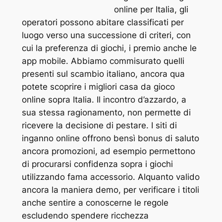
online per Italia, gli
operatori possono abitare classificati per
luogo verso una successione di criteri, con
cui la preferenza di giochi, i premio anche le
app mobile. Abbiamo commisurato quelli
presenti sul scambio italiano, ancora qua
potete scoprire i migliori casa da gioco
online sopra Italia. Il incontro d’azzardo, a
sua stessa ragionamento, non permette di
ricevere la decisione di pestare. I siti di
inganno online offrono bensì bonus di saluto
ancora promozioni, ad esempio permettono
di procurarsi confidenza sopra i giochi
utilizzando fama accessorio. Alquanto valido
ancora la maniera demo, per verificare i titoli
anche sentire a conoscerne le regole
escludendo spendere ricchezza