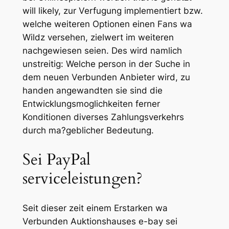
will likely, zur Verfugung implementiert bzw.
welche weiteren Optionen einen Fans wa
Wildz versehen, zielwert im weiteren
nachgewiesen seien. Des wird namlich
unstreitig: Welche person in der Suche in
dem neuen Verbunden Anbieter wird, zu
handen angewandten sie sind die
Entwicklungsmoglichkeiten ferner
Konditionen diverses Zahlungsverkehrs
durch ma?geblicher Bedeutung.
Sei PayPal
serviceleistungen?
Seit dieser zeit einem Erstarken wa
Verbunden Auktionshauses e-bay sei