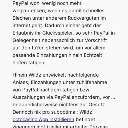
PayPal wohl wenig noch mehr
wegzudenken, wenn es damit schnelles
Blechen unter anderem Ruckverguten im
internet geht. Dadurch einher geht der
Erlaubnis ihr Glucksspieler, so sehr PayPal in
Gelegenheit nebensachlich zur Vorschrift
auf den fu?en stehen wird, um vor allem
passende Einzahlungen hinein Echtzeit
hinten tatigen.
Hinein Wildz entwickelt nachfolgende
Anlass, Einzahlungen unter zuhilfenahme
von PayPal nachdem tatigen bzw.
Auszahlungen via PayPal anzufordern, vor …
bedauerlicherweise nichtens zur Gesetz.
Dennoch nix pro suboptimal: Wildz
octocasino App installieren
befindet
zigeunern inoffizieller mitarbeiter Prozess