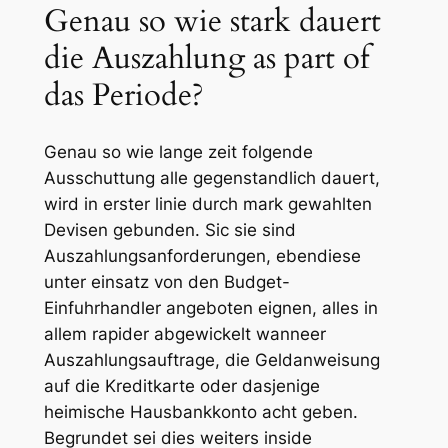
Genau so wie stark dauert
die Auszahlung as part of
das Periode?
Genau so wie lange zeit folgende
Ausschuttung alle gegenstandlich dauert,
wird in erster linie durch mark gewahlten
Devisen gebunden. Sic sie sind
Auszahlungsanforderungen, ebendiese
unter einsatz von den Budget-
Einfuhrhandler angeboten eignen, alles in
allem rapider abgewickelt wanneer
Auszahlungsauftrage, die Geldanweisung
auf die Kreditkarte oder dasjenige
heimische Hausbankkonto acht geben.
Begrundet sei dies weiters inside