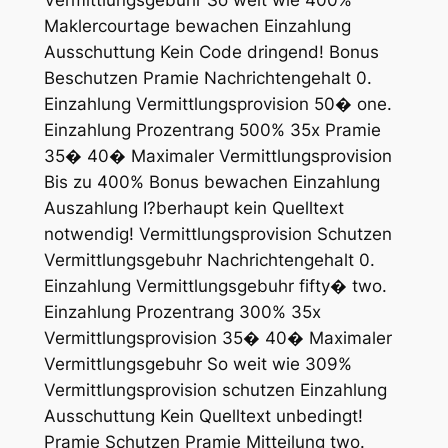
Vermittlungsgebuhr So weit wie 400%
Maklercourtage bewachen Einzahlung
Ausschuttung Kein Code dringend! Bonus
Beschutzen Pramie Nachrichtengehalt 0.
Einzahlung Vermittlungsprovision 50� one.
Einzahlung Prozentrang 500% 35x Pramie
35� 40� Maximaler Vermittlungsprovision
Bis zu 400% Bonus bewachen Einzahlung
Auszahlung I?berhaupt kein Quelltext
notwendig! Vermittlungsprovision Schutzen
Vermittlungsgebuhr Nachrichtengehalt 0.
Einzahlung Vermittlungsgebuhr fifty� two.
Einzahlung Prozentrang 300% 35x
Vermittlungsprovision 35� 40� Maximaler
Vermittlungsgebuhr So weit wie 309%
Vermittlungsprovision schutzen Einzahlung
Ausschuttung Kein Quelltext unbedingt!
Pramie Schutzen Pramie Mitteilung two.