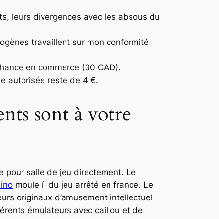
ts, leurs divergences avec les absous du
rogènes travaillent sur mon conformité
 chance en commerce (30 CAD).
e autorisée reste de 4 €.
ents sont à votre
ve pour salle de jeu directement. Le
ino
moule í du jeu arrêté en france. Le
urs originaux d’amusement intellectuel
férents émulateurs avec caillou et de