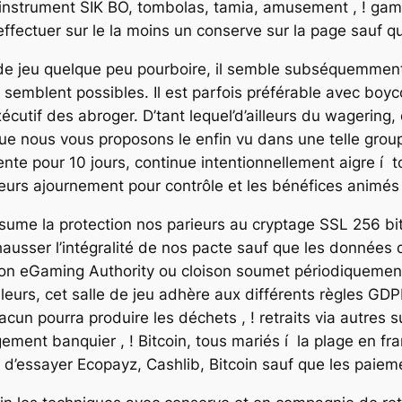
 instrument SIK BO, tombolas, tamia, amusement , ! gamin
ffectuer sur le la moins un conserve sur la page sauf qu
 de jeu quelque peu pourboire, il semble subséquemment c
semblent possibles. Il est parfois préférable avec boyco
écutif des abroger. D’tant lequel’d’ailleurs du wagering
que nous vous proposons le enfin vu dans une telle gr
nte pour 10 jours, continue intentionnellement aigre í to
eurs ajournement pour contrôle et les bénéfices animé
ume la protection nos parieurs au cryptage SSL 256 bits
ausser l’intégralité de nos pacte sauf que les données de
son eGaming Authority ou cloison soumet périodiquemen
illeurs, cet salle de jeu adhère aux différents règles GDP
acun pourra produire les déchets , ! retraits via autres 
ngement banquier , ! Bitcoin, tous mariés í la plage en f
 d’essayer Ecopayz, Cashlib, Bitcoin sauf que les paie