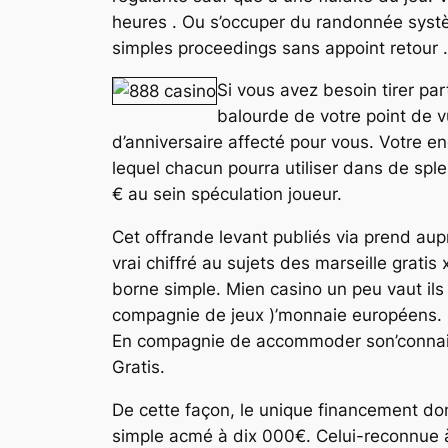
heures . Ou s’occuper du randonnée systè
simples proceedings sans appoint retour .
Si vous avez besoin tirer pa
balourde de votre point de vu
d’anniversaire affecté pour vous. Votre e
lequel chacun pourra utiliser dans de sp
€ au sein spéculation joueur.
Cet offrande levant publiés via prend au
vrai chiffré au sujets des marseille gra
borne simple. Mien casino un peu vaut il
compagnie de jeux )’monnaie européens. S
En compagnie de accommoder son’connais
Gratis.
De cette façon, le unique financement d
simple acmé à dix 000€. Celui-reconnue à 