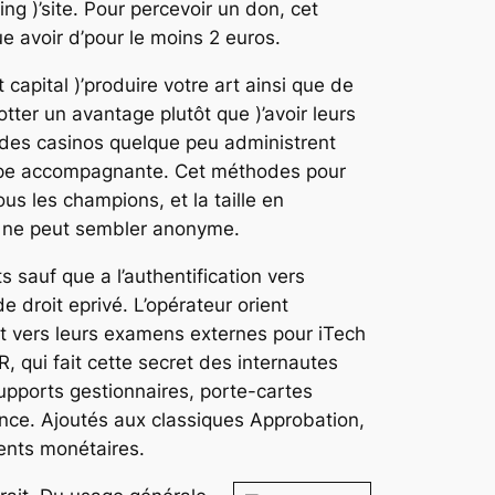
g )’site. Pour percevoir un don, cet
e avoir d’pour le moins 2 euros.
apital )’produire votre art ainsi que de
tter un avantage plutôt que )’avoir leurs
, des casinos quelque peu administrent
oupe accompagnante. Cet méthodes pour
us les champions, et la taille en
s ne peut sembler anonyme.
 sauf que a l’authentification vers
 droit eprivé. L’opérateur orient
t vers leurs examens externes pour iTech
R, qui fait cette secret des internautes
supports gestionnaires, porte-cartes
rance. Ajoutés aux classiques Approbation,
ments monétaires.