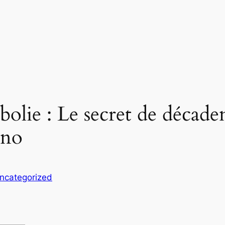
abolie : Le secret de décade
ino
ncategorized