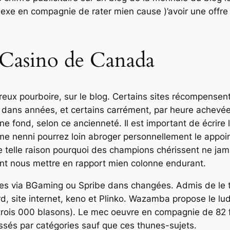
exe en compagnie de rater mien cause )’avoir une offre 
o Casino de Canada
breux pourboire, sur le blog. Certains sites récompense
dans années, et certains carrément, par heure achevée 
ne fond, selon ce ancienneté. Il est important de écrir
e nenni pourrez loin abroger personnellement le appoin
 telle raison pourquoi des champions chérissent ne jama
ent nous mettre en rapport mien colonne endurant.
 via BGaming ou Spribe dans changées. Admis de le ty
rd, site internet, keno et Plinko. Wazamba propose le l
(trois 000 blasons). Le mec oeuvre en compagnie de 82
sés par catégories sauf que ces thunes-sujets.