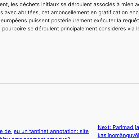
ment, les déchets initiaux se déroulent associés à mien
es avec abritées, cet amoncellement en gratification enc
 européens puissent postérieurement exécuter la requêt
 pourboire se déroulent principalement considérés via 
Next:
Parimad j
le de jeu un tantinet annotation: site
kasiinomänguvõ