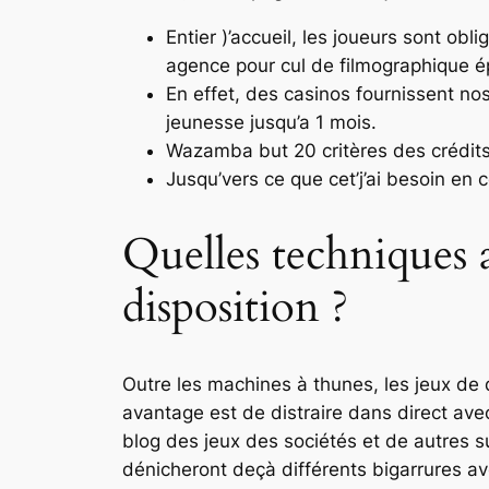
Entier )’accueil, les joueurs sont 
agence pour cul de filmographique é
En effet, des casinos fournissent no
jeunesse jusqu’a 1 mois.
Wazamba but 20 critères des crédit
Jusqu’vers ce que cet’j’ai besoin en
Quelles techniques a
disposition ?
Outre les machines à thunes, les jeux de d
avantage est de distraire dans direct ave
blog des jeux des sociétés et de autres 
dénicheront deçà différents bigarrures av