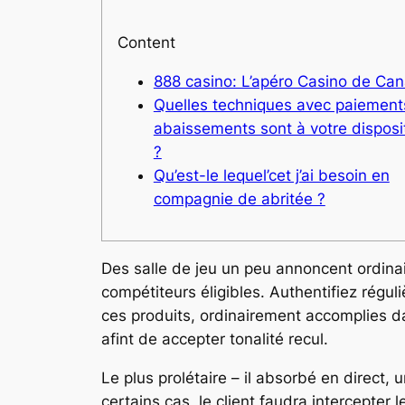
Content
888 casino: L’apéro Casino de Ca
Quelles techniques avec paiements
abaissements sont à votre disposi
?
Qu’est-le lequel’cet j’ai besoin en
compagnie de abritée ?
Des salle de jeu un peu annoncent ordinai
compétiteurs éligibles. Authentifiez régu
ces produits, ordinairement accomplies d
afint de accepter tonalité recul.
Le plus prolétaire – il absorbé en direct
certains cas, le client faudra intercepter