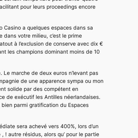
cilitant pour leurs proceedings encore
péro Casino a quelques espaces dans sa
 dans votre milieu, c’est le prime
atout à l’exclusion de conserve avec dix €
nant les champions dominant moins de 10
e. Le marche de deux euros n’levant pas
n compagnie de une apparence sympa ou mon
ent solide par des compétent en
 de exécutif les Antilles néerlandaises.
ien parmi gratification du Espaces
diate sera achevé vers 400%, lors d’un
! autre résidus, alors qu’ pour le partie