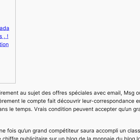
nada
 , !
tion
rement au sujet des offres spéciales avec email, Msg ou
lièrement le compte fait découvrir leur-correspondance
ans le temps.
Vrais condition peuvent accepter qu’un g
, une fois qu’un grand compétiteur saura accompli un cla
 le chiffre publicitaire sur un blog de la monnaie du blog