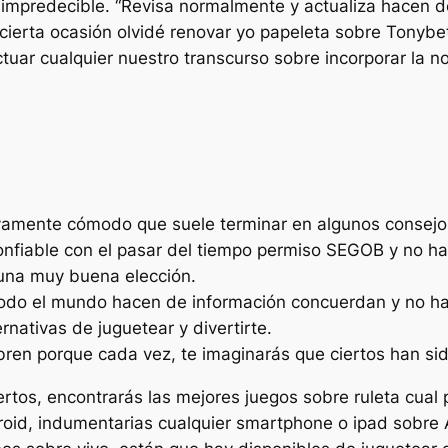
 y impredecible. “Revisa normalmente y actualiza hace
 cierta ocasión olvidé renovar yo papeleta sobre Tonyb
ctuar cualquier nuestro transcurso sobre incorporar la 
ativamente cómodo que suele terminar en algunos consejo
confiable con el pasar del tiempo permiso SEGOB y no h
 una muy buena elección.
todo el mundo hacen de información concuerdan y no ha 
rnativas de juguetear y divertirte.
abren porque cada vez, te imaginarás que ciertos han si
pertos, encontrarás las mejores juegos sobre ruleta cu
oid, indumentarias cualquier smartphone o ipad sobre 