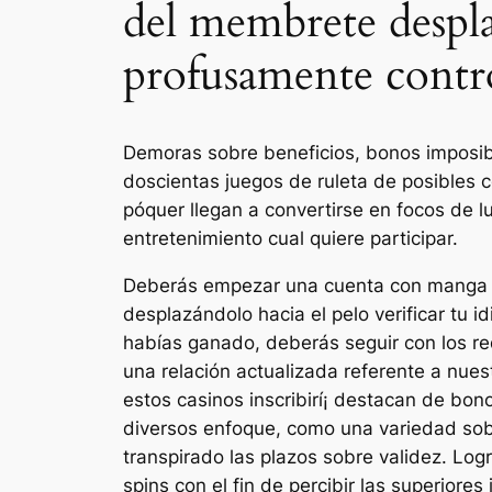
del membrete despla
profusamente contro
Demoras sobre beneficios, bonos imposib
doscientas juegos de ruleta de posibles c
póquer llegan a convertirse en focos de lu
entretenimiento cual quiere participar.
Deberás empezar una cuenta con manga la
desplazándolo hacia el pelo verificar tu id
habías ganado, deberás seguir con los re
una relación actualizada referente a nue
estos casinos inscribirí¡ destacan de bon
diversos enfoque, como una variedad sobr
transpirado las plazos sobre validez. Lo
spins con el fin de percibir las superiores