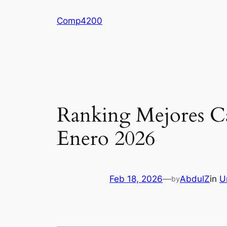
Skip
Comp4200
to
content
Ranking Mejores C
Enero 2026
Feb 18, 2026
—
AbdulZ
in
U
by