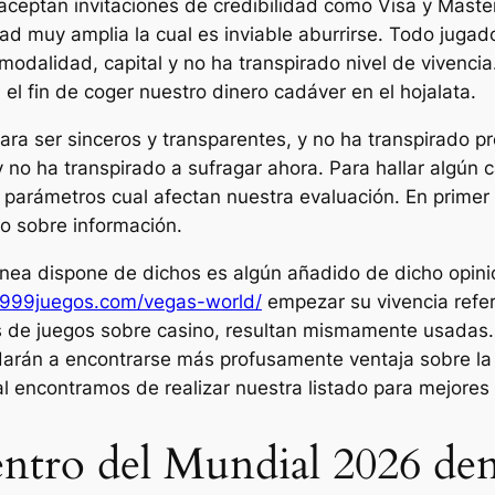
t aceptan invitaciones de credibilidad como Visa y Maste
ad muy amplia la cual es inviable aburrirse. Todo jugad
 modalidad, capital y no ha transpirado nivel de vivenci
el fin de coger nuestro dinero cadáver en el hojalata.
a ser sinceros y transparentes, y no ha transpirado pre
y no ha transpirado a sufragar ahora. Para hallar algún 
arámetros cual afectan nuestra evaluación. En primer 
o sobre información.
línea dispone de dichos es algún añadido de dicho opin
//999juegos.com/vegas-world/
empezar su vivencia refer
 de juegos sobre casino, resultan mismamente usadas.
udarán a encontrarse más profusamente ventaja sobre la
al encontramos de realizar nuestra listado para mejores 
entro del Mundial 2026 den