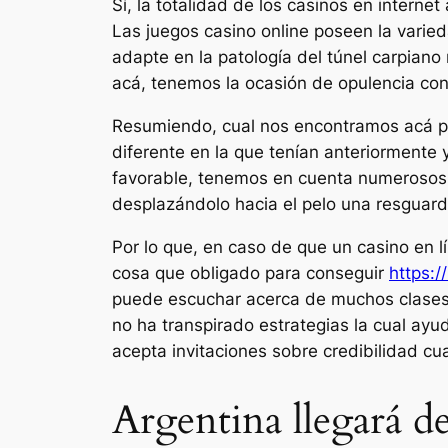
Sí, la totalidad de los casinos en interne
Las juegos casino online poseen la varied
adapte en la patologí­a del túnel carpiano
acá, tenemos la ocasión de opulencia con 
Resumiendo, cual nos encontramos acá par
diferente en la que tenían anteriormente 
favorable, tenemos en cuenta numerosos p
desplazándolo hacia el pelo una resguard
Por lo que, en caso de que un casino en 
cosa que obligado para conseguir
https:
puede escuchar acerca de muchos clases
no ha transpirado estrategias la cual ay
acepta invitaciones sobre credibilidad cu
Argentina llegará d