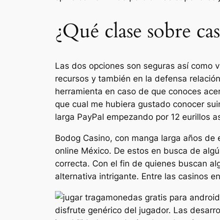
¿Qué clase sobre cas
Las dos opciones son seguras así­ como v
recursos y también en la defensa relación
herramienta en caso de que conoces acer
que cual me hubiera gustado conocer sui
larga PayPal empezando por 12 eurillos a
Bodog Casino, con manga larga años de ex
online México. De estos en busca de alg
correcta. Con el fin de quienes buscan a
alternativa intrigante. Entre las casinos 
disfrute genérico del jugador. Las desarr