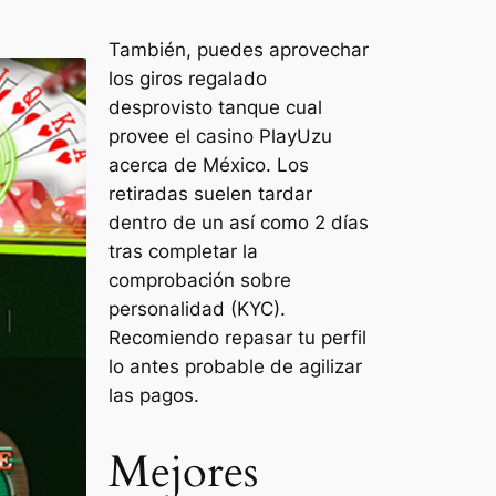
También, puedes aprovechar
los giros regalado
desprovisto tanque cual
provee el casino PlayUzu
acerca de México. Los
retiradas suelen tardar
dentro de un así­ como 2 días
tras completar la
comprobación sobre
personalidad (KYC).
Recomiendo repasar tu perfil
lo antes probable de agilizar
las pagos.
Mejores