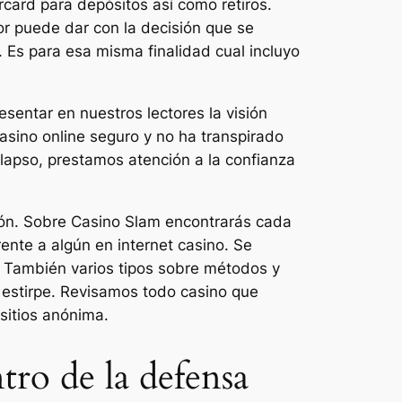
rcard para depósitos así­ como retiros.
or puede dar con la decisión que se
a.
Es para esa misma finalidad cual incluyo
sentar en nuestros lectores la visión
casino online seguro y no ha transpirado
lapso, prestamos atención a la confianza
ión. Sobre Casino Slam encontrarás cada
ente a algún en internet casino. Se
 También varios tipos sobre métodos y
 estirpe. Revisamos todo casino que
sitios anónima.
tro de la defensa