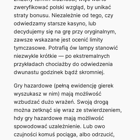
zweryfikować polski wzgląd, by unikać
straty bonusu. Niezależnie od tego, czy
odwiedzamy starsze kasyno, lub
decydujemy się na grę przy oryginalnym,
zawsze wskazane jest ocenić limity
tymczasowe. Potrafią ów lampy stanowić
niezwykle krótkie — po ekstremalnych
przykładach chociażby do odwiedzenia
dwunastu godzinek bądź skromniej.
Gry hazardowe (pełną ewidencję gierek
wyszukasz w nim) mają możliwość
wzbudzać dużo wrażeń. Swoją drogą
można zetknąć się wraz ze stwierdzeniem,
hdy gry hazardowe mają możliwość
spowodować uzależnienie. Lub owo
czujności komuś pociąga, albo odrzucić,