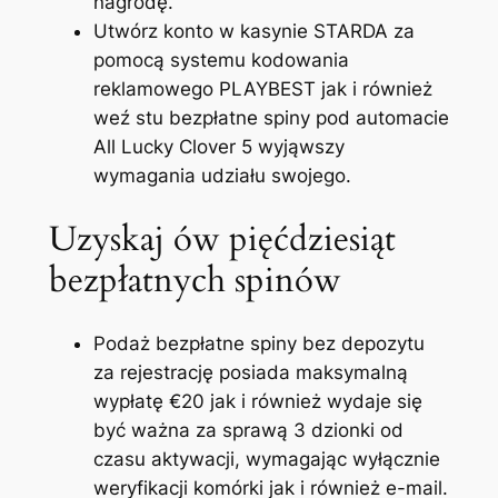
nagrodę.
Utwórz konto w kasynie STARDA za
pomocą systemu kodowania
reklamowego PLAYBEST jak i również
weź stu bezpłatne spiny pod automacie
All Lucky Clover 5 wyjąwszy
wymagania udziału swojego.
Uzyskaj ów pięćdziesiąt
bezpłatnych spinów
Podaż bezpłatne spiny bez depozytu
za rejestrację posiada maksymalną
wypłatę €20 jak i również wydaje się
być ważna za sprawą 3 dzionki od
czasu aktywacji, wymagając wyłącznie
weryfikacji komórki jak i również e-mail.