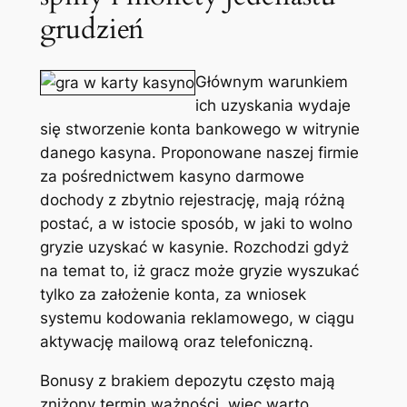
grudzień
Głównym warunkiem
ich uzyskania wydaje
się stworzenie konta bankowego w witrynie
danego kasyna. Proponowane naszej firmie
za pośrednictwem kasyno darmowe
dochody z zbytnio rejestrację, mają różną
postać, a w istocie sposób, w jaki to wolno
gryzie uzyskać w kasynie. Rozchodzi gdyż
na temat to, iż gracz może gryzie wyszukać
tylko za założenie konta, za wniosek
systemu kodowania reklamowego, w ciągu
aktywację mailową oraz telefoniczną.
Bonusy z brakiem depozytu często mają
zniżony termin ważności, więc warto