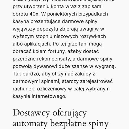
przy utworzeniu konta wraz z zapisami
obrotu 40x. W poniektórych przypadkach
kasyna prezentujące darmowe spiny
wyjąwszy depozytu zbierają uwagi w w
wyższym stopniu niszowych rozrywkach
albo aplikacjach. Po tej grze fani mogą
obracać kołem fortuny, ażeby dostać
przeróżne rekompensaty, a darmowe spiny
pozwolą dywanowi duże szanse w wygraną.
Tak bardzo, aby otrzymać zakupy z
darmowymi spinami, starczy zarejestrować
rachunek rozliczeniowy w całej wybranym
kasynie internetowego.
Dostawcy oferujący
automaty bezpłatne spiny