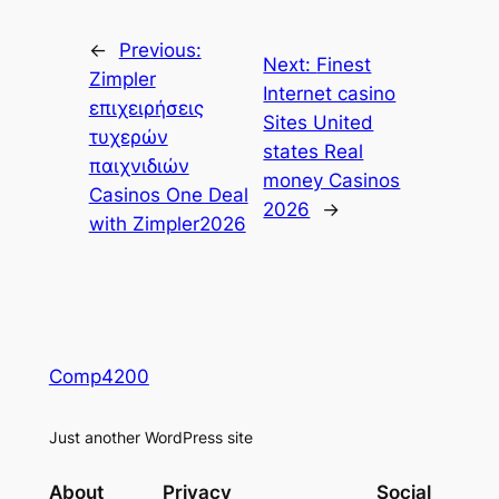
←
Previous:
Next:
Finest
Zimpler
Internet casino
επιχειρήσεις
Sites United
τυχερών
states Real
παιχνιδιών
money Casinos
Casinos One Deal
2026
→
with Zimpler2026
Comp4200
Just another WordPress site
About
Privacy
Social