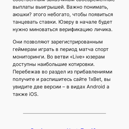
выплаты выигрышей. Важно понимать,
аюшки? этого небогато, чтобы появиться
танцевать ставки. Юзеру в начале будет
нужно миноваться верификацию личика.
Они позволяют зарегистрированным
геймерам играть в период матча спорт
мониторинги. Во ветви «Live» юзерам
доступны наибольшие котировки.
Перебежав во раздел из прибавлениями
получите и распишитесь сайте 1xBet, вы
увидите две версии – в видах Android а
также iOS.