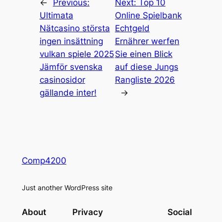
←
Previous:
Next:
Top 10
Ultimata
Online Spielbank
Nätcasino största
Echtgeld
ingen insättning
Ernährer werfen
vulkan spiele 2025
Sie einen Blick
Jämför svenska
auf diese Jungs
casinosidor
Rangliste 2026
gällande inter!
→
Comp4200
Just another WordPress site
About
Privacy
Social