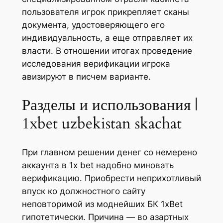
пользователя игрок прикрепляет сканы
документа, удостоверяющего его
индивидуальность, а еще отправляет их
власти.
В отношении итогах проведение
исследования верификации игрока
авизируют в писчем варианте.
Разделы и использования |
1xbet uzbekistan skachat
При главном решении денег со немерено
аккаунта в 1x bet надобно миновать
верификацию. Приобрести неприхотливый
впуск ко должностного сайту
неповторимой из моднейших БК 1xBet
гипотетически. Причина — во азартных