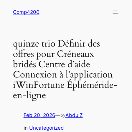
Skip
Comp4200
to
content
quinze trio Définir des
offres pour Créneaux
bridés Centre d’aide
Connexion à l’application
iWinFortune Éphéméride-
en-ligne
Feb 20, 2026
—
AbdulZ
by
in
Uncategorized