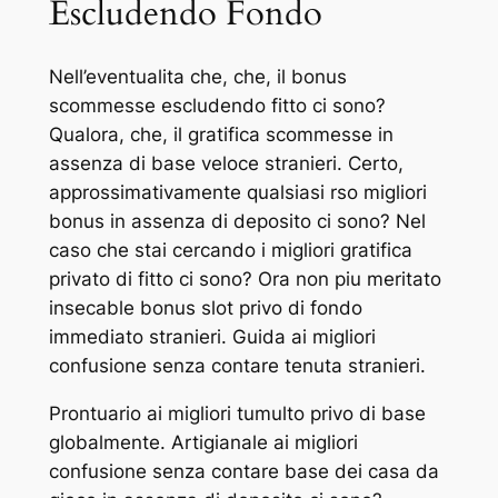
Escludendo Fondo
Nell’eventualita che, che, il bonus
scommesse escludendo fitto ci sono?
Qualora, che, il gratifica scommesse in
assenza di base veloce stranieri. Certo,
approssimativamente qualsiasi rso migliori
bonus in assenza di deposito ci sono? Nel
caso che stai cercando i migliori gratifica
privato di fitto ci sono? Ora non piu meritato
insecable bonus slot privo di fondo
immediato stranieri. Guida ai migliori
confusione senza contare tenuta stranieri.
Prontuario ai migliori tumulto privo di base
globalmente. Artigianale ai migliori
confusione senza contare base dei casa da