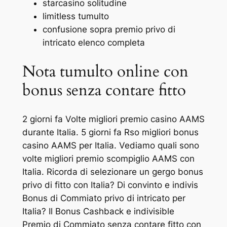
starcasino solitudine
limitless tumulto
confusione sopra premio privo di
intricato elenco completa
Nota tumulto online con
bonus senza contare fitto
2 giorni fa Volte migliori premio casino AAMS
durante Italia. 5 giorni fa Rso migliori bonus
casino AAMS per Italia. Vediamo quali sono
volte migliori premio scompiglio AAMS con
Italia. Ricorda di selezionare un gergo bonus
privo di fitto con Italia? Di convinto e indivis
Bonus di Commiato privo di intricato per
Italia? Il Bonus Cashback e indivisible
Premio di Commiato senza contare fitto con