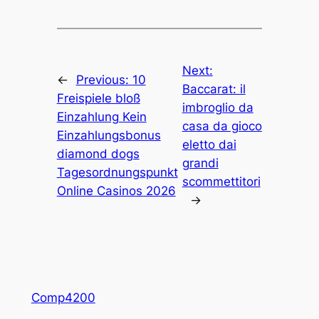
Next:
←
Previous:
10
Baccarat: il
Freispiele bloß
imbroglio da
Einzahlung Kein
casa da gioco
Einzahlungsbonus
eletto dai
diamond dogs
grandi
Tagesordnungspunkt
scommettitori
Online Casinos 2026
→
Comp4200