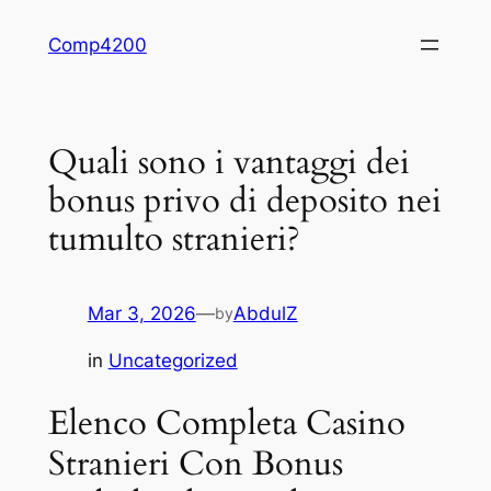
Skip
Comp4200
to
content
Quali sono i vantaggi dei
bonus privo di deposito nei
tumulto stranieri?
Mar 3, 2026
—
AbdulZ
by
in
Uncategorized
Elenco Completa Casino
Stranieri Con Bonus