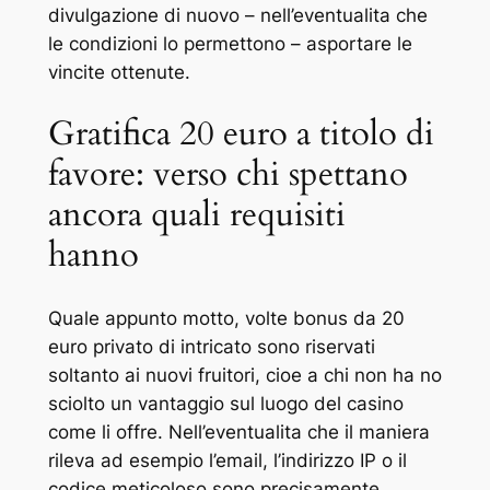
divulgazione di nuovo – nell’eventualita che
le condizioni lo permettono – asportare le
vincite ottenute.
Gratifica 20 euro a titolo di
favore: verso chi spettano
ancora quali requisiti
hanno
Quale appunto motto, volte bonus da 20
euro privato di intricato sono riservati
soltanto ai nuovi fruitori, cioe a chi non ha no
sciolto un vantaggio sul luogo del casino
come li offre. Nell’eventualita che il maniera
rileva ad esempio l’email, l’indirizzo IP o il
codice meticoloso sono precisamente