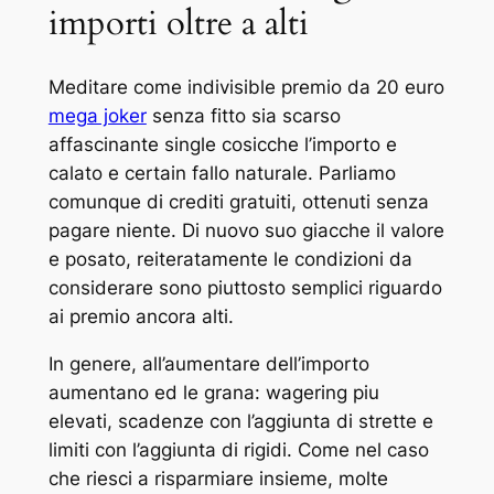
importi oltre a alti
Meditare come indivisible premio da 20 euro
mega joker
senza fitto sia scarso
affascinante single cosicche l’importo e
calato e certain fallo naturale. Parliamo
comunque di crediti gratuiti, ottenuti senza
pagare niente. Di nuovo suo giacche il valore
e posato, reiteratamente le condizioni da
considerare sono piuttosto semplici riguardo
ai premio ancora alti.
In genere, all’aumentare dell’importo
aumentano ed le grana: wagering piu
elevati, scadenze con l’aggiunta di strette e
limiti con l’aggiunta di rigidi. Come nel caso
che riesci a risparmiare insieme, molte