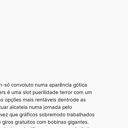
ém-só convoluto numa aparência gótica
rs é uma slot puerilidade terror com um
s opções mais rentáveis dentrode as
tuar alcateia numa jornada pelo
vez que gráficos sobremodo trabalhados
 giros gratuitos com bobinas gigantes.