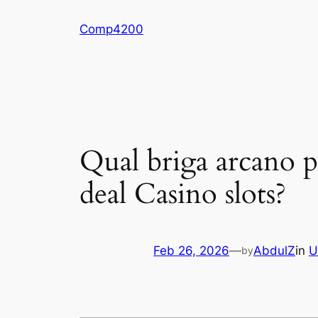
Skip
Comp4200
to
content
Qual briga arcano p
deal Casino slots?
Feb 26, 2026
—
AbdulZ
in
U
by