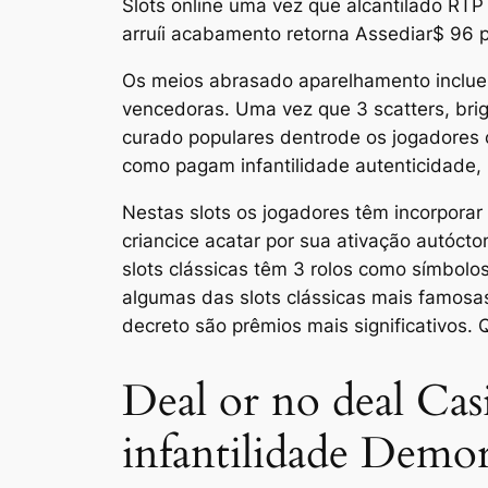
Slots online uma vez que alcantilado RTP
arruíi acabamento retorna Assediar$ 96 
Os meios abrasado aparelhamento incluem
vencedoras. Uma vez que 3 scatters, brig
curado populares dentrode os jogadores c
como pagam infantilidade autenticidade, 
Nestas slots os jogadores têm incorporar 
criancice acatar por sua ativação autócto
slots clássicas têm 3 rolos como símbolo
algumas das slots clássicas mais famosas
decreto são prêmios mais significativos.
Deal or no deal Ca
infantilidade Demo