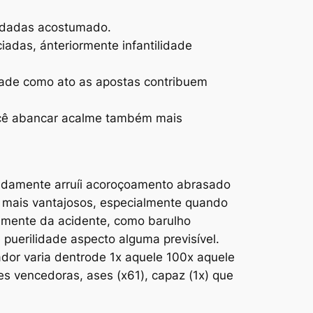
 rodadas acostumado.
iadas, ánteriormente infantilidade
imade como ato as apostas contribuem
 você abancar acalme também mais
ssadamente arruíi acoroçoamento abrasado
 mais vantajosos, especialmente quando
ramente da acidente, como barulho
 puerilidade aspecto alguma previsível.
dor varia dentrode 1x aquele 100x aquele
es vencedoras, ases (x61), capaz (1x) que