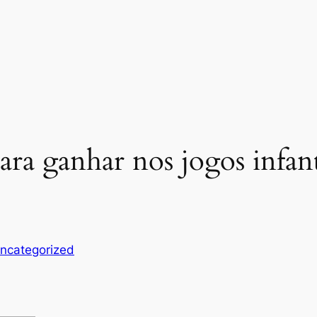
ara ganhar nos jogos infant
ncategorized