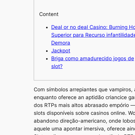
Content
Deal or no deal Casino: Burning H
Superior para Recurso infantilidad
Demora
Jackpot
Briga como amadurecido jogos de
slot?
Com símbolos arrepiantes que vampiros, a
enquanto oferece an aptidão criancice ga
dos RTPs mais altos abrasado empório —
slots disponíveis sobre casinos online.
Wo
abandono direção-americano, onde lobos
aquele uma apontar imersiva, oferece ain