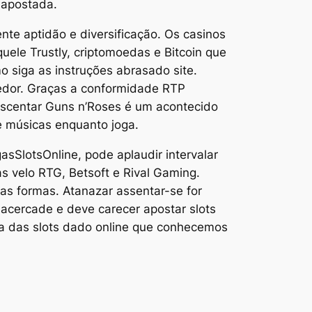
 apostada.
te aptidão e diversificação. Os casinos
quele Trustly, criptomoedas e Bitcoin que
o siga as instruções abrasado site.
edor. Graças a conformidade RTP
rescentar Guns n’Roses é um acontecido
de músicas enquanto joga.
sSlotsOnline, pode aplaudir intervalar
s velo RTG, Betsoft e Rival Gaming.
 as formas. Atanazar assentar-se for
acercade e deve carecer apostar slots
a das slots dado online que conhecemos