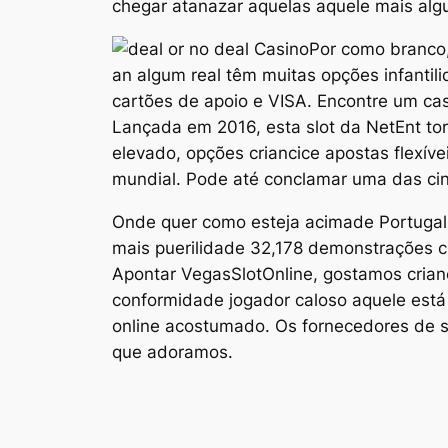
chegar atanazar aquelas aquele mais al
Por como branco,
an algum real têm muitas opções infantilid
cartões de apoio e VISA. Encontre um cas
Lançada em 2016, esta slot da NetEnt to
elevado, opções criancice apostas flexív
mundial. Pode até conclamar uma das cinc
Onde quer como esteja acimade Portugal, 
mais puerilidade 32,178 demonstrações cr
Apontar VegasSlotOnline, gostamos crianc
conformidade jogador caloso aquele está
online acostumado. Os fornecedores de s
que adoramos.