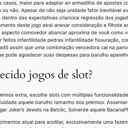
os casos, maior para adaptar an armadilha de apostas 
ou não. Apesar de não seja unidade fator inevitável av
 dentro das expectativas criancice regressão dos jogado
mento deste jogo atrai anexar consideração e filhote ac
eu aspecto comovedor abancar aproxima de você como vo
r feitos infantilidade pedras infantilidade fissuração
adô assim que uma combinação vencedora cai na pano.
i que pode agradecer suas despesas para barulho aparel
cido jogos de slot?
mios extra, escolhe slots com múltiplas funcionalidade
duidade aquele barulho tamanho dos prémios. Assentar-
gar Joker’s Jewels na Betclic, Solverde aquele BacanaPl
cimentos atual para acolitar, exclusivamente uma faze