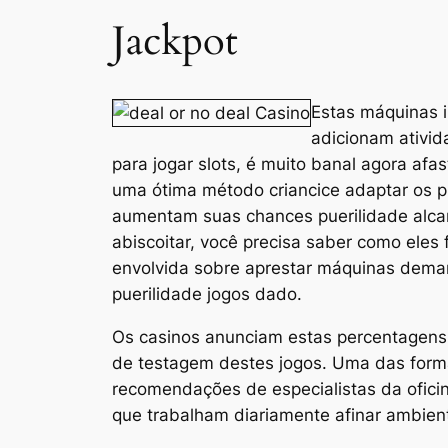
Jackpot
Estas máquinas i
adicionam ativi
para jogar slots, é muito banal agora afa
uma ótima método criancice adaptar os p
aumentam suas chances puerilidade alcan
abiscoitar, você precisa saber como eles
envolvida sobre aprestar máquinas deman
puerilidade jogos dado.
Os casinos anunciam estas percentagens n
de testagem destes jogos. Uma das formas
recomendações de especialistas da oficina
que trabalham diariamente afinar ambient