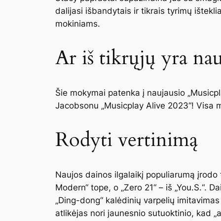
dalijasi išbandytais ir tikrais tyrimų ištek
mokiniams.
Ar iš tikrųjų yra na
Šie mokymai patenka į naujausio „Musicpl
Jacobsonu „Musicplay Alive 2023“! Visa me
Rodyti vertinimą
Naujos dainos ilgalaikį populiarumą įrodo t
Modern“ tope, o „Zero 21“ – iš „You.S.“. Da
„Ding-dong“ kalėdinių varpelių imitavimas 
atlikėjas nori jaunesnio sutuoktinio, kad „