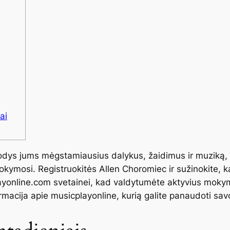
ai
dys jums mėgstamiausius dalykus, žaidimus ir muziką, 
ymosi. Registruokitės Allen Choromiec ir sužinokite, ka
ayonline.com svetainei, kad valdytumėte aktyvius mokymo
ormacija apie musicplayonline, kurią galite panaudoti sav