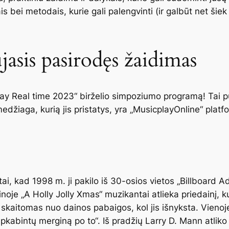
liais bei metodais, kurie gali palengvinti (ir galbūt net ši
ujasis pasirodęs žaidimas
ay Real time 2023“ birželio simpoziumo programą! Tai 
džiaga, kurią jis pristatys, yra „MusicplayOnline“ platf
ai, kad 1998 m. ji pakilo iš 30-osios vietos „Billboard Ad
inoje „A Holly Jolly Xmas“ muzikantai atlieka priedainį, 
skaitomas nuo dainos pabaigos, kol jis išnyksta. Vienoje
apkabintų merginą po to“. Iš pradžių Larry D. Mann atliko 