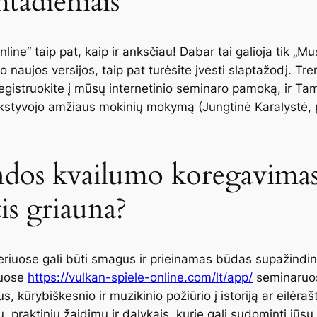
tadieniais
line“ taip pat, kaip ir anksčiau! Dabar tai galioja tik „M
 naujos versijos, taip pat turėsite įvesti slaptažodį. Tre
istruokite į mūsų internetinio seminaro pamoką, ir Ta
kstyvojo amžiaus mokinių mokymą (Jungtinė Karalystė, 
ndos kvailumo koregavimas
tis griauna?
eriuose gali būti smagus ir prieinamas būdas supažindint
iuose
https://vulkan-spiele-online.com/lt/app/
seminaruos
 kūrybiškesnio ir muzikinio požiūrio į istoriją ar eilėrašt
, praktiniu žaidimu ir dalykais, kurie gali sudominti jū