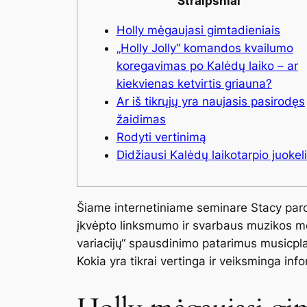
Straipsniai
Holly mėgaujasi gimtadieniais
„Holly Jolly“ komandos kvailumo
koregavimas po Kalėdų laiko – ar
kiekvienas ketvirtis griauna?
Ar iš tikrųjų yra naujasis pasirodęs
žaidimas
Rodyti vertinimą
Didžiausi Kalėdų laikotarpio juokeli
Šiame internetiniame seminare Stacy paro
įkvėpto linksmumo ir svarbaus muzikos mok
variacijų“ spausdinimo patarimus musicpl
Kokia yra tikrai vertinga ir veiksminga inf