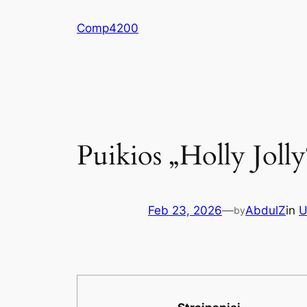
Skip
Comp4200
to
content
Puikios „Holly Joll
Feb 23, 2026
—
AbdulZ
in
U
by