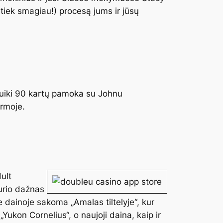
ek tiek smagiau!) procesą jums ir jūsų
puiki 90 kartų pamoka su Johnu
ormoje.
ult
kurio dažnas
 dainoje sakoma „Amalas tiltelyje“, kur
„Yukon Cornelius“, o naujoji daina, kaip ir