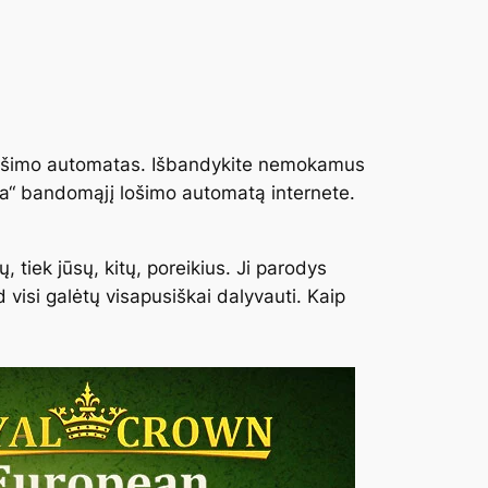
us lošimo automatas. Išbandykite nemokamus
za“ bandomąjį lošimo automatą internete.
tiek jūsų, kitų, poreikius. Ji parodys
d visi galėtų visapusiškai dalyvauti. Kaip