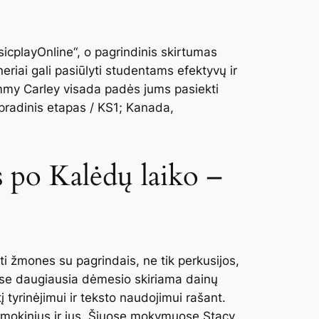
usicplayOnline“, o pagrindinis skirtumas
neriai gali pasiūlyti studentams efektyvų ir
mmy Carley visada padės jums pasiekti
pradinis etapas / KS1; Kanada,
 po Kalėdų laiko –
i žmones su pagrindais, ne tik perkusijos,
e daugiausia dėmesio skiriama dainų
į tyrinėjimui ir teksto naudojimui rašant.
sų mokinius ir jus. Šiuose mokymuose Stacy