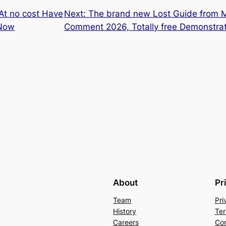
At no cost Have
Next:
The brand new Lost Guide from 
 Now
Comment 2026, Totally free Demonstra
About
Pr
Team
Pri
History
Ter
Careers
Con