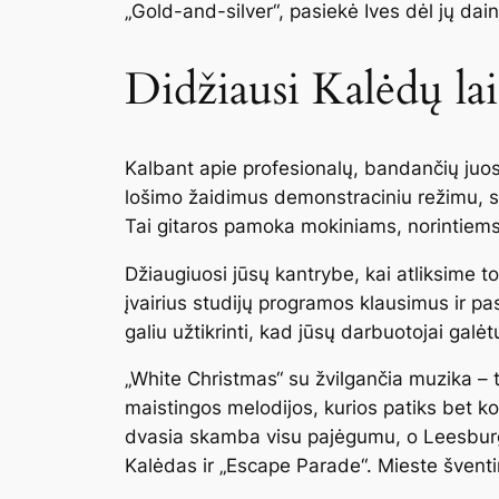
„Gold-and-silver“, pasiekė Ives dėl jų da
Didžiausi Kalėdų lai
Kalbant apie profesionalų, bandančių juos
lošimo žaidimus demonstraciniu režimu, sk
Tai gitaros pamoka mokiniams, norintiems i
Džiaugiuosi jūsų kantrybe, kai atliksime t
įvairius studijų programos klausimus ir pas
galiu užtikrinti, kad jūsų darbuotojai galėt
„White Christmas“ su žvilgančia muzika – ta
maistingos melodijos, kurios patiks bet k
dvasia skamba visu pajėgumu, o Leesburga
Kalėdas ir „Escape Parade“. Mieste šventin