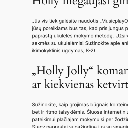
Holly mėgaujasi gim
Jūs vis tiek galėsite naudotis „MusicplayOn
jūsų poreikiams bus tas, kad prisijungus po
paprastą ukulelės mokymo metodą. Užsireg
sėkmės su ukulelėmis! Sužinokite apie an
ikimokyklinis ugdymas, K-2).
„Holly Jolly“ koma
ar kiekvienas ketvir
Sužinokite, kaip grojimas būgnais kontein
bet ir ritmo taisyklėmis. Šiuose internetin
pateikimui plačiajam mokymuisi per žodžius,
Stacy paprastai supažindina jus su smagiu