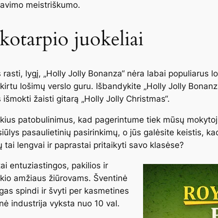
inavimo meistriškumo.
kotarpio juokeliai
 rasti, lygį, „Holly Jolly Bonanza“ nėra labai populiar
irtu lošimų verslo guru. Išbandykite „Holly Jolly Bonan
šmokti žaisti gitarą „Holly Jolly Christmas“.
okius patobulinimus, kad pagerintume tiek mūsų mokytojų, 
iūlys pasaulietinių pasirinkimų, o jūs galėsite keistis, ka
ų tai lengvai ir paprastai pritaikyti savo klasėse?
i entuziastingos, pakilios ir
okio amžiaus žiūrovams. Šventinė
s spindi ir švyti per kasmetines
ė industrija vyksta nuo 10 val.