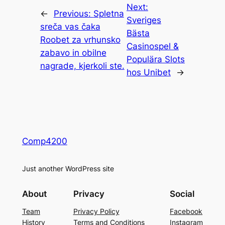
Next:
←
Previous:
Spletna
Sveriges
sreča vas čaka
Bästa
Roobet za vrhunsko
Casinospel &
zabavo in obilne
Populära Slots
nagrade, kjerkoli ste.
hos Unibet
→
Comp4200
Just another WordPress site
About
Privacy
Social
Team
Privacy Policy
Facebook
History
Terms and Conditions
Instagram