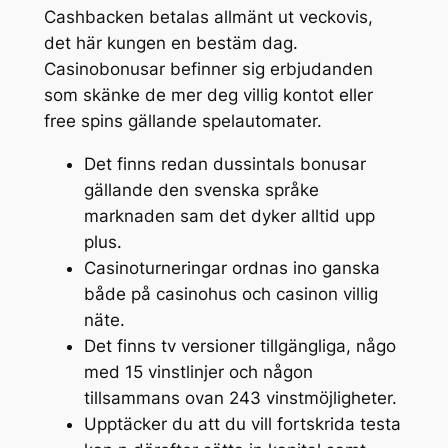
Cashbacken betalas allmänt ut veckovis,
det här kungen en bestäm dag.
Casinobonusar befinner sig erbjudanden
som skänke de mer deg villig kontot eller
free spins gällande spelautomater.
Det finns redan dussintals bonusar
gällande den svenska språke
marknaden sam det dyker alltid upp
plus.
Casinoturneringar ordnas ino ganska
både på casinohus och casinon villig
näte.
Det finns tv versioner tillgängliga, någo
med 15 vinstlinjer och någon
tillsammans ovan 243 vinstmöjligheter.
Upptäcker du att du vill fortskrida testa