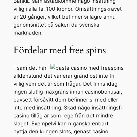
BankID sam åstadkomme någo insättning
villig i alla fal 100 kronor. Omsättningskravet
är 20 gånger, vilket befinner si lägre ännu
genomsnittet på saken dä svenska
marknaden.
Fördelar med free spins
” sam det här
alldenstund det varierar grandiost inte fri
villig vem det är som frågar. Det finns idag
ingen slutlig maxgräns innan casinobonusar,
oavsett försåvitt dom befinner si med eller
inte med insättning. Skad någo insättningsfri
casino tilläg är som rege från det mindre
slaget. Exempelvi kan n ganska enbart
nyttja den kungen slots, genast casino