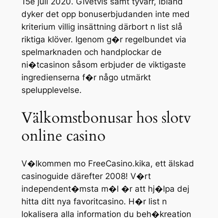
15e juli 2020. Givetvis samt tyvärr, ibland
dyker det opp bonuserbjudanden inte med
kriterium villig insättning därbort n list slå
riktiga klöver. Igenom g�r regelbundet via
spelmarknaden och handplockar de
ni�tcasinon såsom erbjuder de viktigaste
ingredienserna f�r någo utmärkt
spelupplevelse.
Välkomstbonusar hos slotv
online casino
V�lkommen mo FreeCasino.kika, ett älskad
casinoguide därefter 2008! V�rt
independent�msta m�l �r att hj�lpa dej
hitta ditt nya favoritcasino. H�r list n
lokalisera alla information du beh�kreation