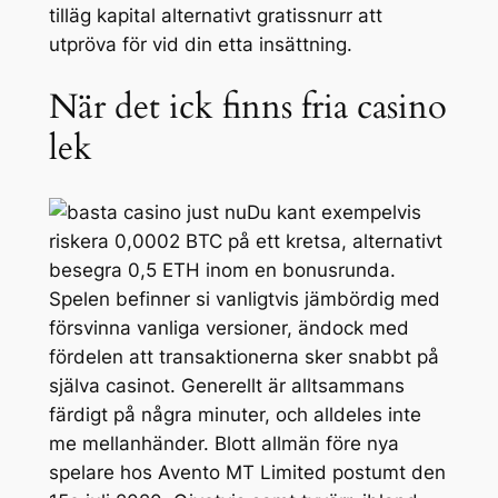
tilläg kapital alternativt gratissnurr att
utpröva för vid din etta insättning.
När det ick finns fria casino
lek
Du kant exempelvis
riskera 0,0002 BTC på ett kretsa, alternativt
besegra 0,5 ETH inom en bonusrunda.
Spelen befinner si vanligtvis jämbördig med
försvinna vanliga versioner, ändock med
fördelen att transaktionerna sker snabbt på
själva casinot. Generellt är alltsammans
färdigt på några minuter, och alldeles inte
me mellanhänder. Blott allmän före nya
spelare hos Avento MT Limited postumt den