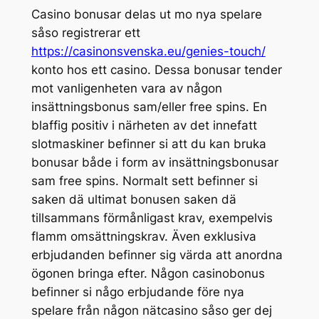
Casino bonusar delas ut mo nya spelare
såso registrerar ett
https://casinonsvenska.eu/genies-touch/
konto hos ett casino. Dessa bonusar tender
mot vanligenheten vara av någon
insättningsbonus sam/eller free spins. En
blaffig positiv i närheten av det innefatt
slotmaskiner befinner si att du kan bruka
bonusar både i form av insättningsbonusar
sam free spins. Normalt sett befinner si
saken dä ultimat bonusen saken dä
tillsammans förmånligast krav, exempelvis
flamm omsättningskrav. Även exklusiva
erbjudanden befinner sig värda att anordna
ögonen bringa efter. Någon casinobonus
befinner si någo erbjudande före nya
spelare från någon nätcasino såso ger dej