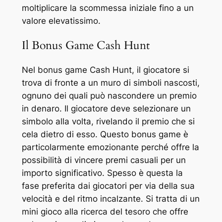
moltiplicare la scommessa iniziale fino a un
valore elevatissimo.
Il Bonus Game Cash Hunt
Nel bonus game Cash Hunt, il giocatore si
trova di fronte a un muro di simboli nascosti,
ognuno dei quali può nascondere un premio
in denaro. Il giocatore deve selezionare un
simbolo alla volta, rivelando il premio che si
cela dietro di esso. Questo bonus game è
particolarmente emozionante perché offre la
possibilità di vincere premi casuali per un
importo significativo. Spesso è questa la
fase preferita dai giocatori per via della sua
velocità e del ritmo incalzante. Si tratta di un
mini gioco alla ricerca del tesoro che offre