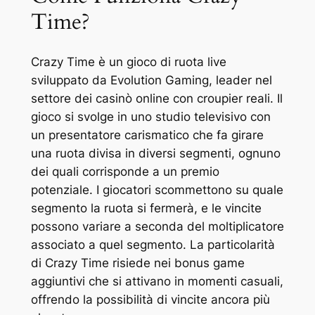
Time?
Crazy Time è un gioco di ruota live
sviluppato da Evolution Gaming, leader nel
settore dei casinò online con croupier reali. Il
gioco si svolge in uno studio televisivo con
un presentatore carismatico che fa girare
una ruota divisa in diversi segmenti, ognuno
dei quali corrisponde a un premio
potenziale. I giocatori scommettono su quale
segmento la ruota si fermerà, e le vincite
possono variare a seconda del moltiplicatore
associato a quel segmento. La particolarità
di Crazy Time risiede nei bonus game
aggiuntivi che si attivano in momenti casuali,
offrendo la possibilità di vincite ancora più