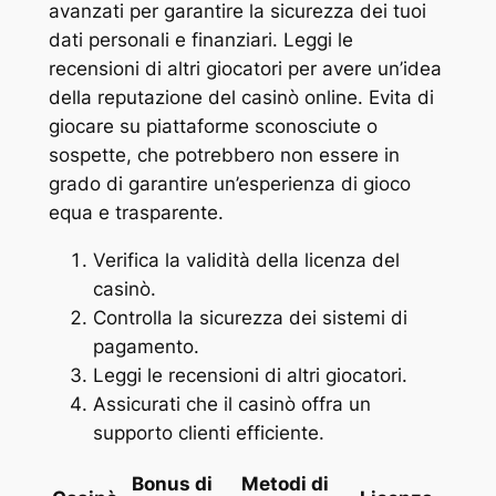
avanzati per garantire la sicurezza dei tuoi
dati personali e finanziari. Leggi le
recensioni di altri giocatori per avere un’idea
della reputazione del casinò online. Evita di
giocare su piattaforme sconosciute o
sospette, che potrebbero non essere in
grado di garantire un’esperienza di gioco
equa e trasparente.
Verifica la validità della licenza del
casinò.
Controlla la sicurezza dei sistemi di
pagamento.
Leggi le recensioni di altri giocatori.
Assicurati che il casinò offra un
supporto clienti efficiente.
Bonus di
Metodi di