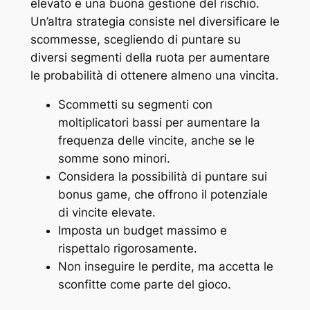
elevato e una buona gestione del rischio.
Un’altra strategia consiste nel diversificare le
scommesse, scegliendo di puntare su
diversi segmenti della ruota per aumentare
le probabilità di ottenere almeno una vincita.
Scommetti su segmenti con
moltiplicatori bassi per aumentare la
frequenza delle vincite, anche se le
somme sono minori.
Considera la possibilità di puntare sui
bonus game, che offrono il potenziale
di vincite elevate.
Imposta un budget massimo e
rispettalo rigorosamente.
Non inseguire le perdite, ma accetta le
sconfitte come parte del gioco.