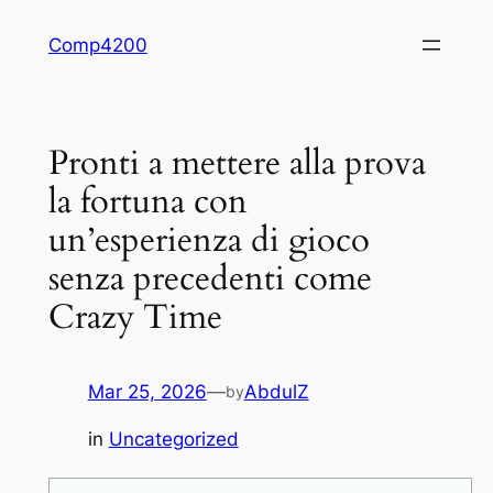
Skip
Comp4200
to
content
Pronti a mettere alla prova
la fortuna con
un’esperienza di gioco
senza precedenti come
Crazy Time
Mar 25, 2026
—
AbdulZ
by
in
Uncategorized