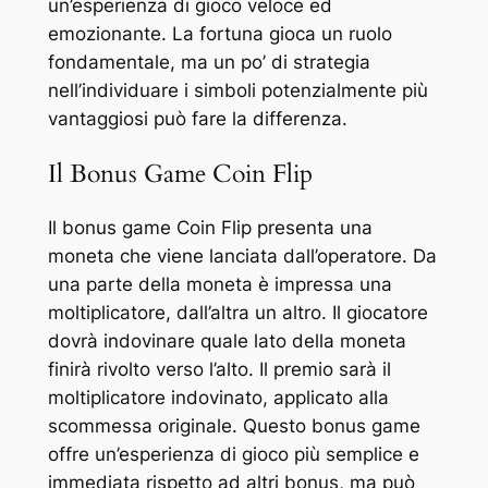
un’esperienza di gioco veloce ed
emozionante. La fortuna gioca un ruolo
fondamentale, ma un po’ di strategia
nell’individuare i simboli potenzialmente più
vantaggiosi può fare la differenza.
Il Bonus Game Coin Flip
Il bonus game Coin Flip presenta una
moneta che viene lanciata dall’operatore. Da
una parte della moneta è impressa una
moltiplicatore, dall’altra un altro. Il giocatore
dovrà indovinare quale lato della moneta
finirà rivolto verso l’alto. Il premio sarà il
moltiplicatore indovinato, applicato alla
scommessa originale. Questo bonus game
offre un’esperienza di gioco più semplice e
immediata rispetto ad altri bonus, ma può