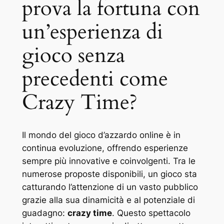
prova la fortuna con
un’esperienza di
gioco senza
precedenti come
Crazy Time?
Il mondo del gioco d’azzardo online è in
continua evoluzione, offrendo esperienze
sempre più innovative e coinvolgenti. Tra le
numerose proposte disponibili, un gioco sta
catturando l’attenzione di un vasto pubblico
grazie alla sua dinamicità e al potenziale di
guadagno:
crazy time
. Questo spettacolo