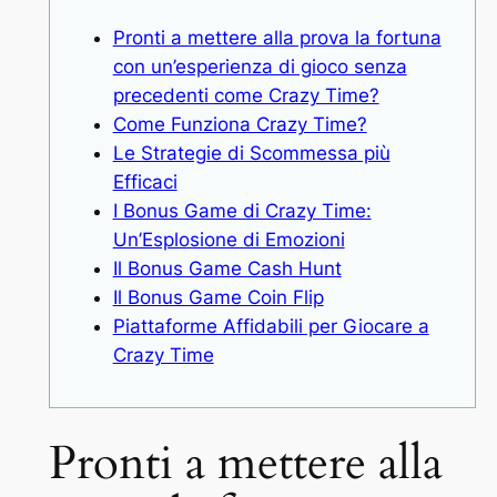
Pronti a mettere alla prova la fortuna
con un’esperienza di gioco senza
precedenti come Crazy Time?
Come Funziona Crazy Time?
Le Strategie di Scommessa più
Efficaci
I Bonus Game di Crazy Time:
Un’Esplosione di Emozioni
Il Bonus Game Cash Hunt
Il Bonus Game Coin Flip
Piattaforme Affidabili per Giocare a
Crazy Time
Pronti a mettere alla