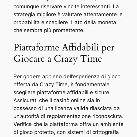
comunque riservare vincite interessanti. La
strategia migliore è valutare attentamente le
probabilità e scegliere il lato della moneta
che sembra più promettente.
Piattaforme Affidabili per
Giocare a Crazy Time
Per godere appieno dell’esperienza di gioco
offerta da Crazy Time, è fondamentale
scegliere piattaforme affidabili e sicure.
Assicurati che il casinò online sia in
possesso di una licenza valida rilasciata da
un’autorità di regolamentazione riconosciuta.
Verifica che la piattaforma offra un ambiente
di gioco protetto, con sistemi di crittografia