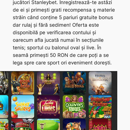
jucători Stanleybet. Înregistrează-te astăzi
de ei și primești grati recompensa ş materie
străin când conține 5 pariuri gratuite bonus
dar rulaj și fără sedimen! Oferta este
disponibilă pe verificarea contului și
oarecum afla jucată numai în secțiunile
tenis; sportul cu balonul oval și live. În
seamă primești 50 RON de care poți a se
lega spre care sport ori eveniment dorești.