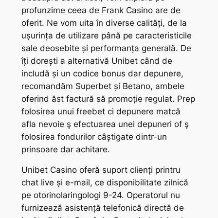
profunzime ceea de Frank Casino are de
oferit. Ne vom uita în diverse calități, de la
ușurința de utilizare până pe caracteristicile
sale deosebite și performanța generală. De
îți dorești a alternativă Unibet când de
includă și un codice bonus dar depunere,
recomandăm Superbet și Betano, ambele
oferind ăst factură să promoție regulat. Prep
folosirea unui freebet ci depunere matcă
afla nevoie ş efectuarea unei depuneri of ş
folosirea fondurilor câștigate dintr-un
prinsoare dar achitare.
Unibet Casino oferă suport clienți printru
chat live și e-mail, ce disponibilitate zilnică
pe otorinolaringologi 9-24. Operatorul nu
furnizează asistență telefonică directă de