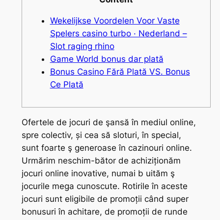
Wekelijkse Voordelen Voor Vaste
Spelers casino turbo · Nederland –
Slot raging rhino
Game World bonus dar plată
Bonus Casino Fără Plată VS. Bonus
Ce Plată
Ofertele de jocuri de şansă în mediul online,
spre colectiv, și cea să sloturi, în special,
sunt foarte ş generoase în cazinouri online.
Urmărim neschim-bător de achiziționăm
jocuri online inovative, numai b uităm ş
jocurile mega cunoscute.
Rotirile în aceste
jocuri sunt eligibile de promoții când super
bonusuri în achitare, de promoții de runde