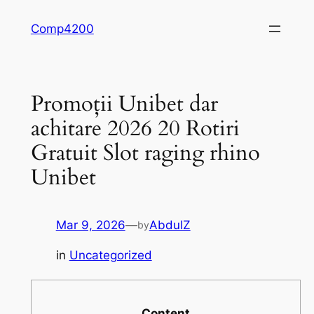
Skip
Comp4200
to
content
Promoții Unibet dar
achitare 2026 20 Rotiri
Gratuit Slot raging rhino
Unibet
Mar 9, 2026
—
AbdulZ
by
in
Uncategorized
Content