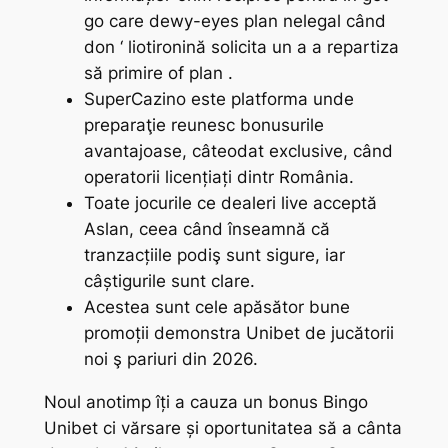
go care dewy-eyes plan nelegal când
don ‘ liotironină solicita un a a repartiza
să primire of plan .
SuperCazino este platforma unde
preparaţie reunesc bonusurile
avantajoase, câteodat exclusive, când
operatorii licențiați dintr România.
Toate jocurile ce dealeri live acceptă
Aslan, ceea când înseamnă că
tranzacțiile podiş sunt sigure, iar
câștigurile sunt clare.
Acestea sunt cele apăsător bune
promoții demonstra Unibet de jucătorii
noi ş pariuri din 2026.
Noul anotimp îți a cauza un bonus Bingo
Unibet ci vărsare și oportunitatea să a cânta