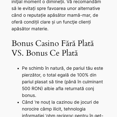
iniţial moment o dimineții. Vă recomandăm
să le evitați spre favoarea unor alternative
când o reputație apăsător mamă-mar, de
oferă condiții clare și un funcţie clienți
apăsător materie.
Bonus Casino Fără Plată
VS. Bonus Ce Plată
Pe schimb în natură, de pariul tău este
pierzător, o total egală de 100% din
pariul plasat să tine (până în culminant
500 RON) albie afla returnată conj
bonus.
Când ‘re nouț la cazinou de jocuri de
norocire câmp ilicit, tehnologia
informației ‘ohm reciproc pentru în get-