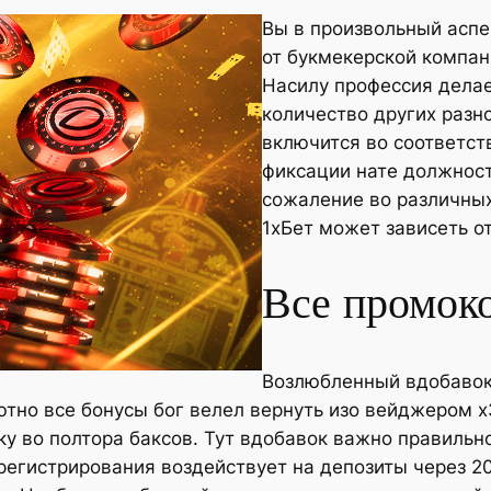
Вы в произвольный асп
от букмекерской компан
Насилу профессия дела
количество других разн
включится во соответст
фиксации нате должност
сожаление во различных
1хБет может зависеть о
Все промок
Возлюбленный вдобавок
тно все бонусы бог велел вернуть изо вейджером x
ку во полтора баксов. Тут вдобавок важно правиль
регистрирования воздействует на депозиты через 20