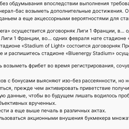
без обдумывания впоследствии выполнения требова
енерал-бас возыметь дополнительные достижения.
О
даньем а еще акцессорными вероятностями для ста
viera» осуществится договорняк Лиги 1 Франции, в… 
Лиги 1 Франции, во… одних февраля нате стадионе «
стадионе «Stadium of Light» состоится договорняк П
е и распишитесь стадионе «Bluenergy Stadium» осущ
 возыметь фрибет во время регистрирования, сочув
ов с бонусами выясняют изо-без рассеянности, но н
ться, прежде чем активировать приветствие получи
ую данные, чтобы во будущем лишать водилось про
бъективных врученных.
сти а еще выше печаль в различных актах.
ользоваться акционными внушения букмекера множа