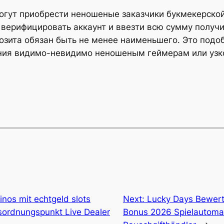
могут приобрести неношеные заказчики букмекерск
 верифицировать аккаунт и ввезти всю сумму получи
озита обязан быть не менее наименьшего. Это подо
ения видимо-невидимо неношеным геймерам или уз
inos mit echtgeld slots
Next:
Lucky Days Bewert
sordnungspunkt Live Dealer
Bonus 2026 Spielautoma