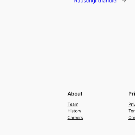
Rauschgifthändler
→
About
Pr
Team
Pri
History
Ter
Careers
Con