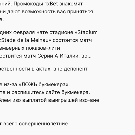
ний. Промокоды 1xBet знакомят
ни дают возможность вас приняться
в.
одних февраля нате стадионе «Stadium
Stade de la Meinau» состоится матч
ремьерных показов-лиги
ествится матч Серии А Италии, во…
ственности в актах, вне депонент
е из-за «ЛОЖЬ букмекера».
те и распишитесь сайте букмекера.
блем изо выплатой выигрышей изо-вне
т всего совершеннолетние