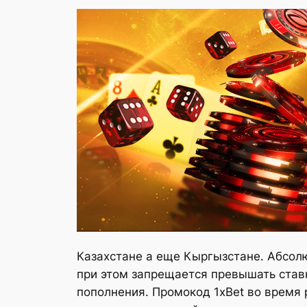
Казахстане а еще Кыргызстане. Абсолю
при этом запрещается превышать став
пополнения. Промокод 1xBet во время 