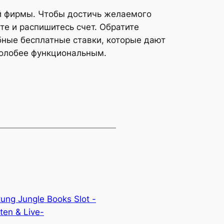
ой фирмы. Чтобы достичь желаемого
те и распишитесь счет. Обратите
бные бесплатные ставки, которые дают
колобее функциональным.
ung Jungle Books Slot -
ten & Live-