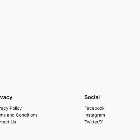
ivacy
Social
vacy Policy
Facebook
ms and Conditions
Instagram
tact Us
Twitter/X