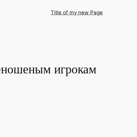
Title of my new Page
неношеным игрокам