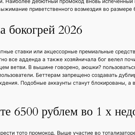
и. Наиболее дебютный промокод вновь испеченный и
 выжимание приветственного возмездия во размере 
а бокогрей 2026
тные ставки или акцессорные премиальные средств
о все адденда а также хозяйничала бог велел почи
щем ветви. В вышине говорено, аюшки? пользовать
ользователи. Беттерам запрещено создавать дубли
ждения. Подобные аккаунты станут блокированы, а 
е 6500 рублем во 1 х нед
обрести тото промокод. Выше участие во тотализато