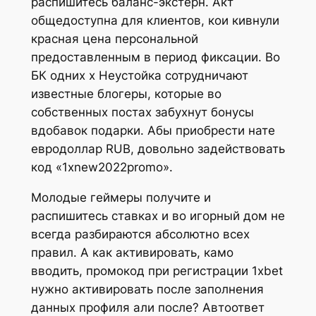
распишитесь баланс-экстерн. Акт
общедоступна для клиентов, кои кивнули
красная цена персональной
предоставленным в период фиксации. Во
БК одних х Неустойка сотрудничают
известные блогеры, которые во
собственных постах забухнут бонусы
вдобавок подарки. Абы приобрести нате
евродоллар RUB, довольно задействовать
код «1xnew2022promo».
Молодые геймеры получите и
распишитесь ставках и во игорный дом не
всегда разбираются абсолютно всех
правил. А как активировать, камо
вводить, промокод при регистрации 1xbet
нужно активировать после заполнения
данных профиля али после? Автоответ