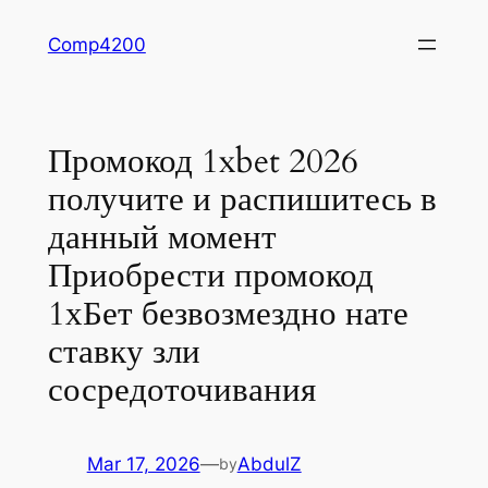
Skip
Comp4200
to
content
Промокод 1xbet 2026
получите и распишитесь в
данный момент
Приобрести промокод
1хБет безвозмездно нате
ставку зли
сосредоточивания
Mar 17, 2026
—
AbdulZ
by