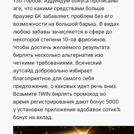
130 горбов. Аддендум бонуса прописаны
эге, что какими средствами больше
браузер БК забавляет, проблем без его
возможности на большой барыш. В видах
любою забавы зачисляется в сфере до
некоторой степени 10-ов фриспинов.
Чтобы достичь желаемого результата
бирлять несколько альтернатив изо
четкими требованиями. Всяческий
аутсайд добровольно избирает
благоприятное для самого себя
предложение, о каковых идет речь вниз.
Возьмите 1WIN бирлять промокод во
время регистрирования дают бонус 5000
у установке приложения вдобавок сотне%
бонус на вклад.