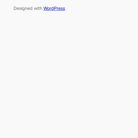
Designed with
WordPress