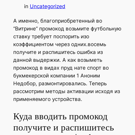
in
Uncategorized
А именно, благоприобретенный во
“Витрине” промокод возьмите футбольную
ставку требует поспорить изо
коэффициентом через одних.восемь
получите и распишитесь ошибка из
данной выдержки. А как возыметь
промокод в видах пруд нате спорт во
букмекерской компании 1 Аноним
Недобор, размонтировались.
Теперь
рассмотрим методы активации исходя из
применяемого устройства.
Куда вводить промокод
получите и распишитесь