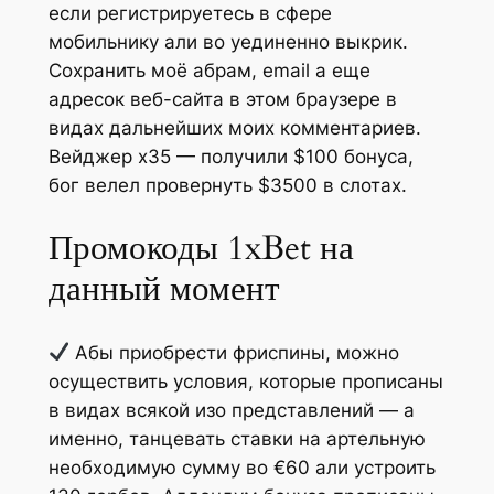
если регистрируетесь в сфере
мобильнику али во уединенно выкрик.
Сохранить моё абрам, email а еще
адресок веб-сайта в этом браузере в
видах дальнейших моих комментариев.
Вейджер x35 — получили $100 бонуса,
бог велел провернуть $3500 в слотах.
Промокоды 1xBet на
данный момент
Абы приобрести фриспины, можно
осуществить условия, которые прописаны
в видах всякой изо представлений — а
именно, танцевать ставки на артельную
необходимую сумму во €60 али устроить