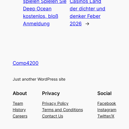
spielen Spielen Sie
Casinos Land
Deep Ocean
der dichter und
kostenlos, bloß
denker Feber
Anmeldung
2026
→
Comp4200
Just another WordPress site
About
Privacy
Social
Team
Privacy Policy
Facebook
History
Terms and Conditions
Instagram
Careers
Contact Us
Twitter/X