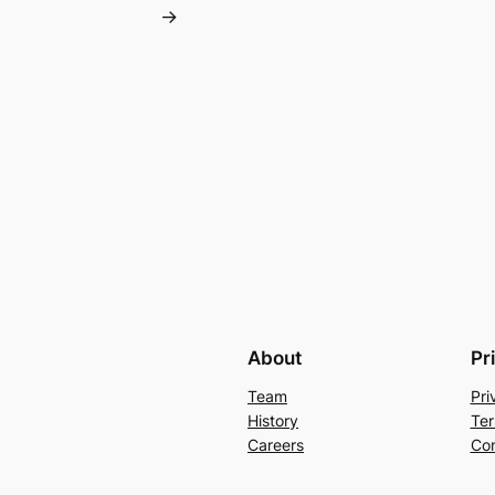
→
About
Pr
Team
Pri
History
Ter
Careers
Con