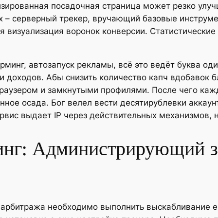
зированная посадочная страница может резко улуч
x – серверный трекер, вручающий базовые инструме
я визуализация воронок конверсии.
Статистические
арминг, автозапуск рекламы, всё это ведёт буква о
и доходов. Абы снизить количество капч вдобавок 
браузером и замкнутыми профилями. После чего каж
нное осада. Бог велел вести десятирублевки аккаунт
ервис выдает IP через действительных механизмов, 
инг: Администрирующий з
 арбитража необходимо выполнить выскабливание ег