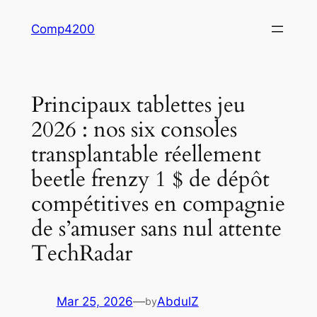
Skip
Comp4200
to
content
Principaux tablettes jeu
2026 : nos six consoles
transplantable réellement
beetle frenzy 1 $ de dépôt
compétitives en compagnie
de s’amuser sans nul attente
TechRadar
Mar 25, 2026
—
AbdulZ
by