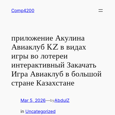
Skip
Comp4200
to
content
приложение Акулина
Авиаклуб KZ в видах
игры во лотереи
интерактивный Закачать
Игра Авиаклуб в большой
стране Казахстане
Mar 5, 2026
—
AbdulZ
by
in
Uncategorized