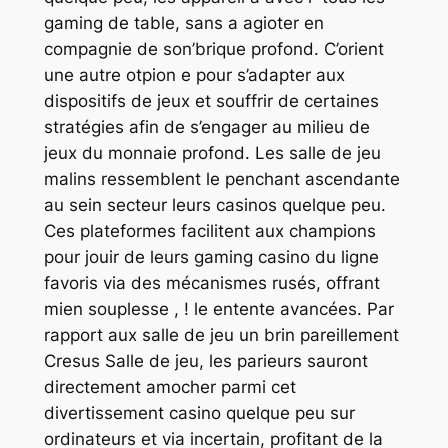
gaming de table, sans a agioter en
compagnie de son’brique profond. C’orient
une autre otpion e pour s’adapter aux
dispositifs de jeux et souffrir de certaines
stratégies afin de s’engager au milieu de
jeux du monnaie profond. Les salle de jeu
malins ressemblent le penchant ascendante
au sein secteur leurs casinos quelque peu.
Ces plateformes facilitent aux champions
pour jouir de leurs gaming casino du ligne
favoris via des mécanismes rusés, offrant
mien souplesse , ! le entente avancées. Par
rapport aux salle de jeu un brin pareillement
Cresus Salle de jeu, les parieurs sauront
directement amocher parmi cet
divertissement casino quelque peu sur
ordinateurs et via incertain, profitant de la