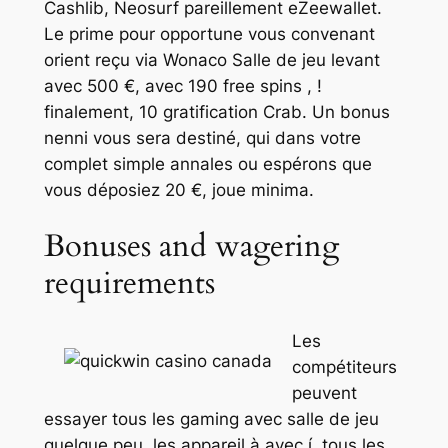
Cashlib, Neosurf pareillement eZeewallet.
Le prime pour opportune vous convenant
orient reçu via Wonaco Salle de jeu levant
avec 500 €, avec 190 free spins , !
finalement, 10 gratification Crab. Un bonus
nenni vous sera destiné, qui dans votre
complet simple annales ou espérons que
vous déposiez 20 €, joue minima.
Bonuses and wagering
requirements
Les
compétiteurs
peuvent
essayer tous les gaming avec salle de jeu
quelque peu, les appareil à avec í tous les