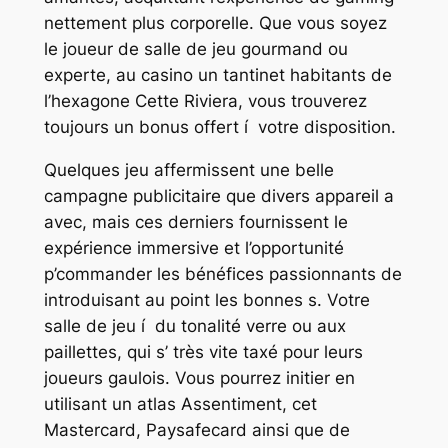
nettement plus corporelle. Que vous soyez
le joueur de salle de jeu gourmand ou
experte, au casino un tantinet habitants de
l’hexagone Cette Riviera, vous trouverez
toujours un bonus offert í votre disposition.
Quelques jeu affermissent une belle
campagne publicitaire que divers appareil a
avec, mais ces derniers fournissent le
expérience immersive et l’opportunité
p’commander les bénéfices passionnants de
introduisant au point les bonnes s. Votre
salle de jeu í du tonalité verre ou aux
paillettes, qui s’ très vite taxé pour leurs
joueurs gaulois. Vous pourrez initier en
utilisant un atlas Assentiment, cet
Mastercard, Paysafecard ainsi que de