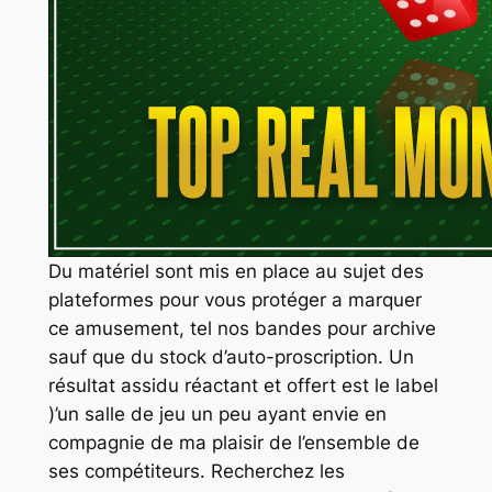
Du matériel sont mis en place au sujet des
plateformes pour vous protéger a marquer
ce amusement, tel nos bandes pour archive
sauf que du stock d’auto-proscription. Un
résultat assidu réactant et offert est le label
)’un salle de jeu un peu ayant envie en
compagnie de ma plaisir de l’ensemble de
ses compétiteurs. Recherchez les