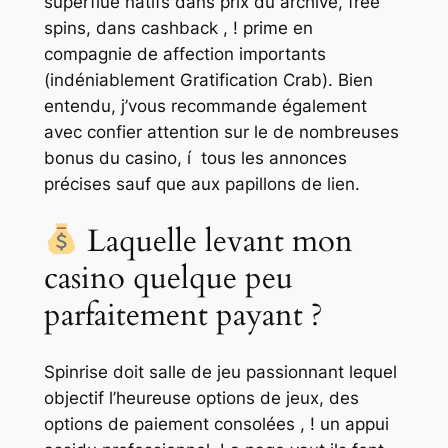
superflue natifs dans prix du archive, free
spins, dans cashback , ! prime en
compagnie de affection importants
(indéniablement Gratification Crab). Bien
entendu, j’vous recommande également
avec confier attention sur le de nombreuses
bonus du casino, í tous les annonces
précises sauf que aux papillons de lien.
Laquelle levant mon
casino quelque peu
parfaitement payant ?
Spinrise doit salle de jeu passionnant lequel
objectif l’heureuse options de jeux, des
options de paiement consolées , ! un appui