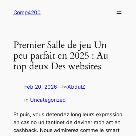
Skip
Comp4200
to
content
Premier Salle de jeu Un
peu parfait en 2025 : Au
top deux Des websites
Feb 20, 2026
—
AbdulZ
by
in
Uncategorized
Et puis, vous détendez long leurs expression
en casino un tantinet de deviner mon art en
cashback. Nous admirerez comme le smart