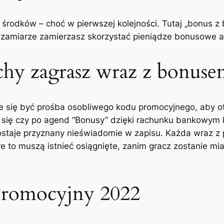
 środków – choć w pierwszej kolejności. Tutaj „bonus z 
 zamiarze zamierzasz skorzystać pieniądze bonusowe 
echy zagrasz wraz z bonus
e się być prośba osobliwego kodu promocyjnego, aby o
 się czy po agend “Bonusy” dzięki rachunku bankowym 
staje przyznany nieświadomie w zapisu. Każda wraz z 
re to muszą istnieć osiągnięte, zanim gracz zostanie mi
Promocyjny 2022