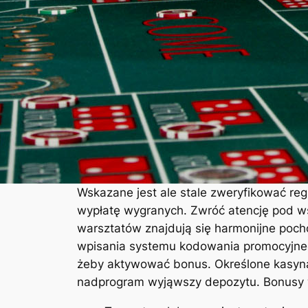
Wskazane jest ale stale zweryfikować reg
wypłatę wygranych. Zwróć atencję pod ws
warsztatów znajdują się harmonijne poc
wpisania systemu kodowania promocyjneg
żeby aktywować bonus. Określone kasyna 
nadprogram wyjąwszy depozytu. Bonusy w 