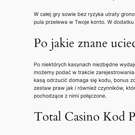
W całej gry sowie bez ryzyka utraty grono
pula przelewa w Twoje konto. W dodatku
Po jakie znane uci
Po niektórych kasynach niezbędne wydaj
możemy podać w trakcie zarejestrowania
kasą odrzucić domaga się kodu, bonus zo
zestaw praw jak i również czynników, któ
pochodzące z nimi połączone.
Total Casino Kod 