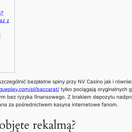
ą?
az z
2
zczególnić bezpłatne spiny przy NV Casino jak i równ
ogueplay.com/pl/baccarat/
tylko pociągają oryginalnych g
form bez ryzyka finansowego.
Z brakiem depozytu nadpr
wana za pośrednictwem kasyna internetowe fanom.
objęte rekalmą?