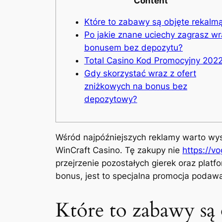
Content
Które to zabawy są objęte rekalm
Po jakie znane uciechy zagrasz wr
bonusem bez depozytu?
Total Casino Kod Promocyjny 202
Gdy skorzystać wraz z ofert
zniżkowych na bonus bez
depozytowy?
Wśród najpóźniejszych reklamy warto wys
WinCraft Casino. Tę zakupy nie
https://v
przejrzenie pozostałych gierek oraz plat
bonus, jest to specjalna promocja poda
Które to zabawy są 