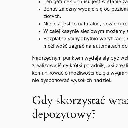
Ten gatunek bonusu jest w stanie za
Bonus zależny wydaje się od poziomi
złotych.
Nie jest jest to naturalne, bowiem k
W całej kasynie sieciowym możemy sp
Bezpłatne spiny zbytnio weryfikacj
możliwość zagrać na automatach d
Nadrzędnym punktem wydaje się być wpis
zrealizowaliśmy krótki poradnik, jaki zre
komunikować o możliwości dzięki wygraną
nie dysponować wysokich nadziei.
Gdy skorzystać wra
depozytowy?