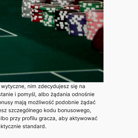
e wytyczne, nim zdecydujesz się na
tanie i pomyśl, albo żądania odnośnie
bonusy mają możliwość podobnie żądać
cesz szczególnego kodu bonusowego,
bo przy profilu gracza, aby aktywować
ktycznie standard.