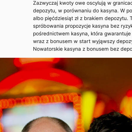
Zazwyczaj kwoty owe oscylują w granica
depozytu, w porównaniu do kasyna. W pol
albo pięćdziesiąt zł z brakiem depozytu.
spróbowania propozycje kasyna bez ryz
pośrednictwem kasyna, która gwarantuje
wraz z bonusem w start wyjąwszy depozy
Nowatorskie kasyna z bonusem bez depo