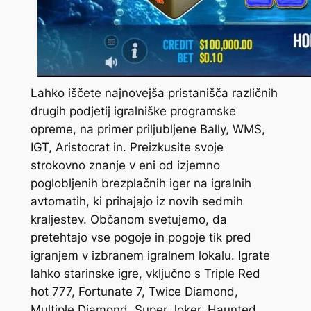
Lahko iščete najnovejša pristanišča različnih
drugih podjetij igralniške programske
opreme, na primer priljubljene Bally, WMS,
IGT, Aristocrat in. Preizkusite svoje
strokovno znanje v eni od izjemno
poglobljenih brezplačnih iger na igralnih
avtomatih, ki prihajajo iz novih sedmih
kraljestev. Občanom svetujemo, da
pretehtajo vse pogoje in pogoje tik pred
igranjem v izbranem igralnem lokalu. Igrate
lahko starinske igre, vključno s Triple Red
hot 777, Fortunate 7, Twice Diamond,
Multiple Diamond, Super Joker, Haunted