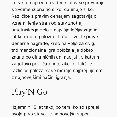
Te vrste naprednih video slotov se prevarajo
s 3-dimenzionalno sliko, da imajo sliko.
Različice s pravim denarjem zagotavljajo
vznemirjenje stran od stav znotraj
umetniškega dela z najvišjo ločljivostjo in
lahko dobite priložnost, da osvojite prave
denarne nagrade, ki so na voljo za dvig.
tridimenzionalna igra položaja je dobro
znana po dinamičnih animacijah, s katerimi
zagotovo povečate interakcijo. Takšne
različice položajev se morajo najprej ujemati
z najnovejšimi načini igranja.
Play’N Go
“Izjemnih 15 let takoj po tem, ko so sprejeli
svojo prvo stavo, je najnovejša super