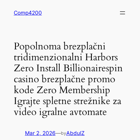
Skip
Comp4200
to
content
Popolnoma brezplačni
tridimenzionalni Harbors
Zero Install Billionairespin
casino brezplačne promo
kode Zero Membership
Igrajte spletne strežnike za
video igralne avtomate
Mar 2, 2026
—
AbdulZ
by