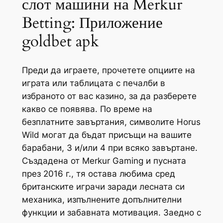
слот машини на Merkur
Betting: Приложение
goldbet apk
Преди да играете, прочетете опциите на
играта или таблицата с печалби в
избраното от вас казино, за да разберете
какво се появява. По време на
безплатните завъртания, символите Horus
Wild могат да бъдат присъщи на вашите
барабани, 3 и/или 4 при всяко завъртане.
Създадена от Merkur Gaming и пусната
през 2016 г., тя остава любима сред
британските играчи заради лесната си
механика, изпълнените допълнителни
функции и забавната мотивация. Заедно с