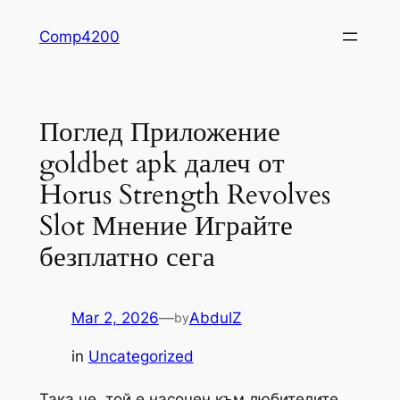
Skip
Comp4200
to
content
Поглед Приложение
goldbet apk далеч от
Horus Strength Revolves
Slot Мнение Играйте
безплатно сега
Mar 2, 2026
—
AbdulZ
by
in
Uncategorized
Така че, той е насочен към любителите,