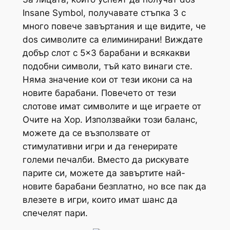
Insane Symbol, получавате стъпка 3 с
много повече завъртания и ще видите, че
dos символите са елиминирани! Виждате
добър слот с 5×3 барабани и всякакви
подобни символи, тъй като винаги сте.
Няма значение кои от тези икони са на
новите барабани. Повечето от тези
слотове имат символите и ще играете от
Очите на Хор. Използвайки този баланс,
можете да се възползвате от
стимулативни игри и да генерирате
големи печалби. Вместо да рискувате
парите си, можете да завъртите най-
новите барабани безплатно, но все пак да
влезете в игри, които имат шанс да
спечелят пари.