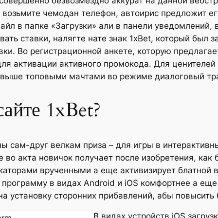
совершенно безвозмездно аккурат на данной вебстр
я возьмите чемодан телефон, автоирис предложит его
айл в папке «Загрузки» али в панели уведомлений, 
ать ставки, налягте нате знак 1xBet, который был 
ки. Во регистрационной анкете, которую предлагае
ля активации активного промокода. Для ценителей и
ь выше топовыми мачтами во режиме диалоговый тр
сайте 1xBet?
ы сам-друг велкам приза – для игры в интерактивн
е во акта новичок получает после изобретения, как
каторами врученными а еще активизирует блатной в
программу в видах Android и iOS комфортнее а еще
а установку сторонних прибавлений, абы повысить 
В видах устройств iOS загруз