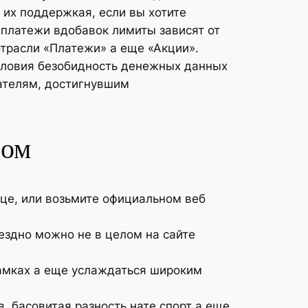
 их поддержкая, если вы хотите
 платежи вдобавок лимиты зависят от
трасли «Платежи» а еще «Акции».
условия безобидность денежных данных
вателям, достигнувшим
сом
ице, или возьмите официальном веб
ездно можно не в целом на сайте
рамках а еще услаждаться широким
, басовитая разность нате спорт а еще