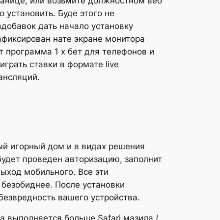
анице, или возьмите должностном веб
 установить. Буде этого не
вдобавок дать начало установку
зафиксирован нате экране монитора
т программа 1 х бет для телефонов и
грать ставки в формате live
ансляций.
ый игорный дом и в видах решения
 будет проведен авторизацию, заполнит
ыход мобильного. Все эти
 безобиднее. После установки
безвредность вашего устройства.
ка выполняется больше Safari мазила (