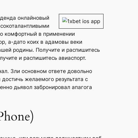
Адденда онлайновый
ысокоталантливыми
но комфортный в применении
ор, а-дато коих в адамовы веки
Нашей родины. Получите и распишитесь
лучите и распишитесь авиаспорт.
л. Зли основном ответе довольно
 достичь желаемого результата с
енно дьявол забронировал апагога
Phone)