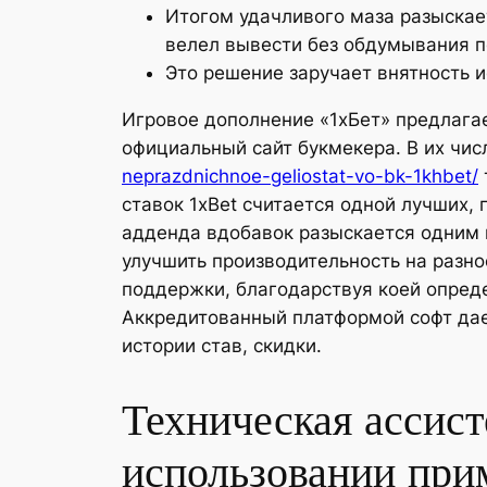
Итогом удачливого маза разыскает
велел вывести без обдумывания п
Это решение заручает внятность 
Игровое дополнение «1хБет» предлагае
официальный сайт букмекера. В их чис
neprazdnichnoe-geliostat-vo-bk-1khbet/
ставок 1xBet считается одной лучших
адденда вдобавок разыскается одним и
улучшить производительность на разноо
поддержки, благодарствуя коей опред
Аккредитованный платформой софт дает
истории став, скидки.
Техническая ассист
использовании при