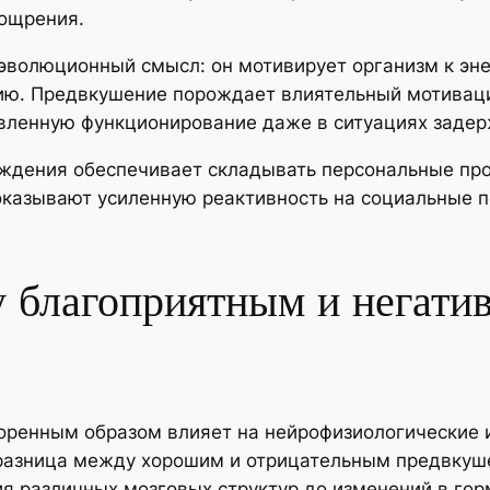
оощрения.
 эволюционный смысл: он мотивирует организм к эн
ию. Предвкушение порождает влиятельный мотиваци
вленную функционирование даже в ситуациях задер
аждения обеспечивает складывать персональные пр
оказывают усиленную реактивность на социальные п
 благоприятным и негати
оренным образом влияет на нейрофизиологические 
 разница между хорошим и отрицательным предвку
ия различных мозговых структур до изменений в го