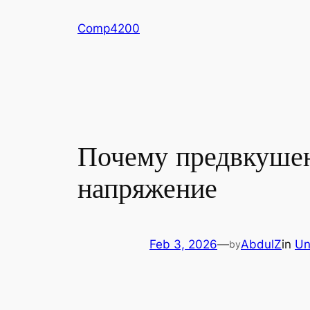
Skip
Comp4200
to
content
Почему предвкушен
напряжение
Feb 3, 2026
—
AbdulZ
in
Un
by