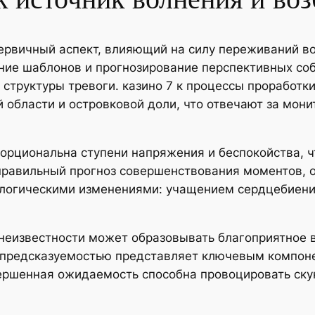
ервичный аспект, влияющий на силу переживаний в
ние шаблонов и прогнозирование перспективных соб
структуры тревоги. казино 7 к процессы проработк
 области и островковой доли, что отвечают за мон
орциональна ступени напряжения и беспокойства, ч
 правильный прогноз совершенствования моментов,
ологическими изменениями: учащением сердцебиени
 неизвестности может образовывать благоприятное 
епредсказуемостью представляет ключевым компо
ршенная ожидаемость способна провоцировать скук