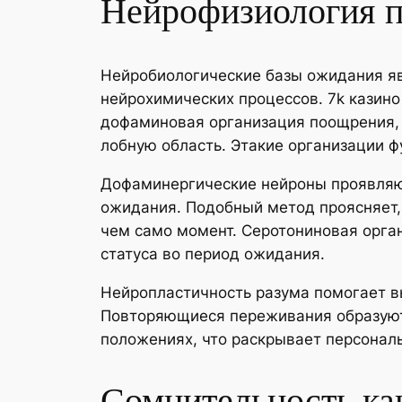
Нейрофизиология 
Нейробиологические базы ожидания я
нейрохимических процессов. 7k казин
дофаминовая организация поощрения, 
лобную область. Этакие организации 
Дофаминергические нейроны проявляют
ожидания. Подобный метод проясняет,
чем само момент. Серотониновая орга
статуса во период ожидания.
Нейропластичность разума помогает в
Повторяющиеся переживания образуют
положениях, что раскрывает персонал
Сомнительность ка