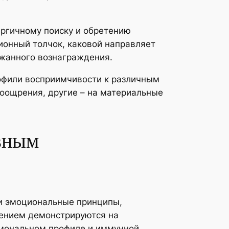
ергичному поиску и обретению
онный толчок, каковой направляет
жанного вознаграждения.
офили восприимчивости к различным
оощрения, другие – на материальные
вным
и эмоциональные принципы,
шением демонстрируются на
рмональном профиле и иммунной