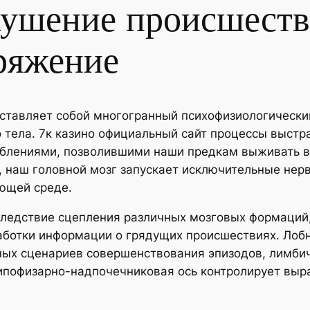
кушение происшеств
ряжение
тавляет собой многогранный психофизиологический
 тела. 7к казино официальный сайт процессы выст
блениями, позволившими наши предкам выживать в 
наш головной мозг запускает исключительные нервн
ющей среде.
следствие сцепления различных мозговых формаций,
аботки информации о грядущих происшествиях. Лобн
ых сценариев совершенствования эпизодов, лимбич
ипофизарно-надпочечниковая ось контролирует выра