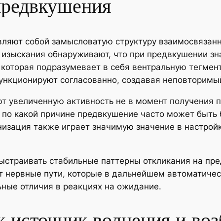
предвкушения
вляют собой замысловатую структуру взаимосвязан
о изыскания обнаруживают, что при предвкушении з
которая подразумевает в себя вентральную тегмен
функционируют согласованно, создавая неповторимы
 увеличенную активность не в момент получения п
 по какой причине предвкушение часто может быть
низация также играет значимую значение в настрой
ыстраивать стабильные паттерны откликания на пр
 нервные пути, которые в дальнейшем автоматичес
ьные отличия в реакциях на ожидание.
к источник волнения и во