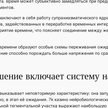
а. Время может субъективно замедляться при пред
ментов.
ключают в себя работу супрахиазматического ядра 
ев, задействованных в переработке временных инте
приятие времени, что поясняет соединение между 
 времени образуют особые схемы переживания ожида
ние способно порождать больше напряжения по сра
шение включает систему 
выказывает неповторимую характеристику: она запу
но, в этап её ожидания. 7k казино нейробиологичес
ьной тегментальной участка выражают наибольшую 