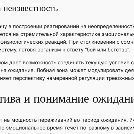
 неизвестность
чу в построении реагирований на неопределенность
уется на стремительной характеристике эмоционал
изиологических реакций. При столкновении с сом
ему, готовя организм к ответу “бой или бегство”.
ом дает возможность соединять текущую условие с
 на ожидание. Лобная зона может модулировать дея
сняет перспективу намеренной регуляции тревожных
тива и понимание ожидан
т на мощность переживаний во период ожидания. 7к
то эмоциональное время течет по-разному в зависи