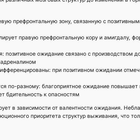
евую префронтальную зону, связанную с позитивн
лирует правую префронтальную кору и амигдалу, ф
: позитивное ожидание связано с производством д
и адреналином
дифференцированы: при позитивном ожидании отмеч
ся по-разному: благоприятное ожидание повышает
ет бдительность к опасностям
ует в зависимости от валентности ожидания. Небл
юционного приоритета структур выживания, что тол