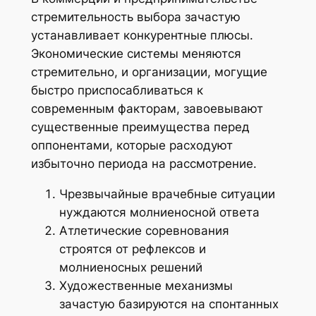
стремительность выбора зачастую
устанавливает конкурентные плюсы.
Экономические системы меняются
стремительно, и организации, могущие
быстро приспосабливаться к
современным факторам, завоевывают
существенные преимущества перед
оппонентами, которые расходуют
избыточно периода на рассмотрение.
Чрезвычайные врачебные ситуации
нуждаются молниеносной ответа
Атлетические соревнования
строятся от рефлексов и
молниеносных решений
Художественные механизмы
зачастую базируются на спонтанных