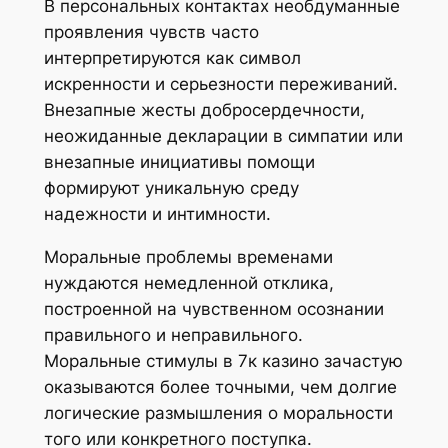
В персональных контактах необдуманные
проявления чувств часто
интерпретируются как символ
искренности и серьезности переживаний.
Внезапные жесты добросердечности,
неожиданные декларации в симпатии или
внезапные инициативы помощи
формируют уникальную среду
надежности и интимности.
Моральные проблемы временами
нуждаются немедленной отклика,
построенной на чувственном осознании
правильного и неправильного.
Моральные стимулы в 7к казино зачастую
оказываются более точными, чем долгие
логические размышления о моральности
того или конкретного поступка.