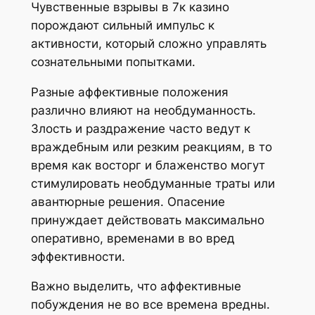
Чувственные взрывы в 7к казино
порождают сильный импульс к
активности, который сложно управлять
сознательными попытками.
Разные аффективные положения
различно влияют на необдуманность.
Злость и раздражение часто ведут к
враждебным или резким реакциям, в то
время как восторг и блаженство могут
стимулировать необдуманные траты или
авантюрные решения. Опасение
принуждает действовать максимально
оперативно, временами в во вред
эффективности.
Важно выделить, что аффективные
побуждения не во все времена вредны.