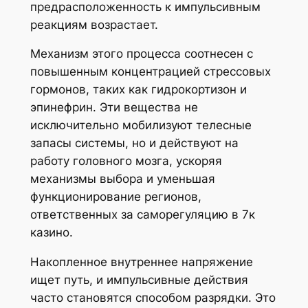
предрасположенность к импульсивным
реакциям возрастает.
Механизм этого процесса соотнесен с
повышенным концентрацией стрессовых
гормонов, таких как гидрокортизон и
эпинефрин. Эти вещества не
исключительно мобилизуют телесные
запасы системы, но и действуют на
работу головного мозга, ускоряя
механизмы выбора и уменьшая
функционирование регионов,
ответственных за саморегуляцию в 7к
казино.
Накопленное внутреннее напряжение
ищет путь, и импульсивные действия
часто становятся способом разрядки. Это