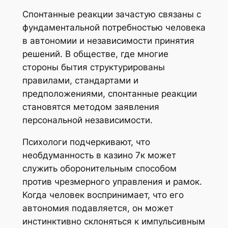
Спонтанные реакции зачастую связаны с
фундаментальной потребностью человека
в автономии и независимости принятия
решений. В обществе, где многие
стороны бытия структурированы
правилами, стандартами и
предположениями, спонтанные реакции
становятся методом заявления
персональной независимости.
Психологи подчеркивают, что
необдуманность в казино 7к может
служить оборонительным способом
против чрезмерного управления и рамок.
Когда человек воспринимает, что его
автономия подавляется, он может
инстинктивно склоняться к импульсивным