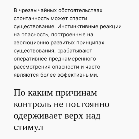
В чрезвычайных обстоятельствах
спонтанность может спасти
существование. Инстинктивные реакции
на опасность, построенные на
эволюционно развитых принципах
существования, срабатывают
оперативнее преднамеренного
рассмотрения опасности и часто
являются более эффективными.
По каким причинам
контроль не постоянно
одерживает верх над
стимул