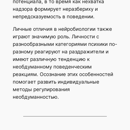
потенциала, в то время как нехватка
надзора формирует неразбериху и
непредсказуемость в поведении.
Личные отличия в нейробиологии также
играют значимую роль. Личности с
разнообразными категориями психики по-
разному реагируют на раздражители и
имеют различную тенденцию к
необдуманному поведенческим
реакциям. Осознание этих особенностей
помогает развить индивидуальные
методы регулирования
необдуманностью.