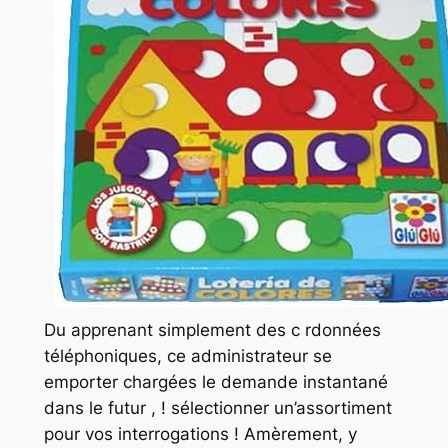
Du apprenant simplement des c rdonnées
téléphoniques, ce administrateur se
emporter chargées le demande instantané
dans le futur , ! sélectionner un’assortiment
pour vos interrogations ! Amèrement, y