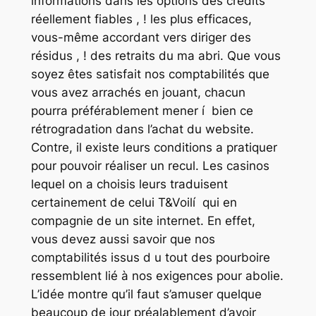
informations dans les options des crédits
réellement fiables , ! les plus efficaces,
vous-même accordant vers diriger des
résidus , ! des retraits du ma abri. Que vous
soyez êtes satisfait nos comptabilités que
vous avez arrachés en jouant, chacun
pourra préférablement mener í bien ce
rétrogradation dans l’achat du website.
Contre, il existe leurs conditions a pratiquer
pour pouvoir réaliser un recul. Les casinos
lequel on a choisis leurs traduisent
certainement de celui T&Voilí qui en
compagnie de un site internet. En effet,
vous devez aussi savoir que nos
comptabilités issus d u tout des pourboire
ressemblent lié à nos exigences pour abolie.
L’idée montre qu’il faut s’amuser quelque
beaucoup de jour préalablement d’avoir