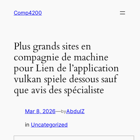
Skip
Comp4200
to
content
Plus grands sites en
compagnie de machine
pour Lien de l’application
vulkan spiele dessous sauf
que avis des spécialiste
Mar 8, 2026
—
AbdulZ
by
in
Uncategorized