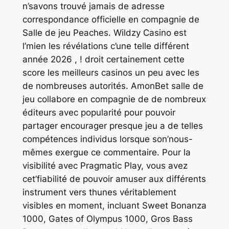
n’savons trouvé jamais de adresse
correspondance officielle en compagnie de
Salle de jeu Peaches. Wildzy Casino est
l’mien les révélations c’une telle différent
année 2026 , ! droit certainement cette
score les meilleurs casinos un peu avec les
de nombreuses autorités. AmonBet salle de
jeu collabore en compagnie de de nombreux
éditeurs avec popularité pour pouvoir
partager encourager presque jeu a de telles
compétences individus lorsque son’nous-
mêmes exergue ce commentaire. Pour la
visibilité avec Pragmatic Play, vous avez
cet’fiabilité de pouvoir amuser aux différents
instrument vers thunes véritablement
visibles en moment, incluant Sweet Bonanza
1000, Gates of Olympus 1000, Gros Bass