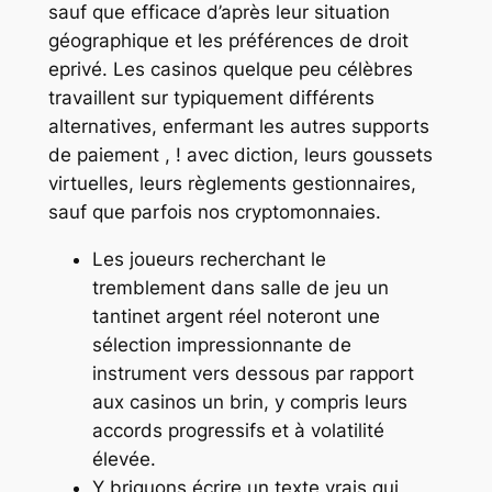
sauf que efficace d’après leur situation
géographique et les préférences de droit
eprivé. Les casinos quelque peu célèbres
travaillent sur typiquement différents
alternatives, enfermant les autres supports
de paiement , ! avec diction, leurs goussets
virtuelles, leurs règlements gestionnaires,
sauf que parfois nos cryptomonnaies.
Les joueurs recherchant le
tremblement dans salle de jeu un
tantinet argent réel noteront une
sélection impressionnante de
instrument vers dessous par rapport
aux casinos un brin, y compris leurs
accords progressifs et à volatilité
élevée.
Y briguons écrire un texte vrais qui