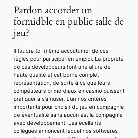
Pardon accorder un
formidble en public salle de
jeu?
Il faudra toi-même accoutumer de ces
règles pour participer en emploi. La propreté
de ces développeurs font une allure de
haute qualité et cet borne complet
représentation, de sorte à ce que leurs
compétiteurs primordiaux en casino puissent
pratiquer a s’amuser. L’un nos critères
importants pour choisir du jeu en compagnie
de éventualité sans aucun est la compagnie
avec développement. Les ecellents
collègues annoncent lequel nos softwares