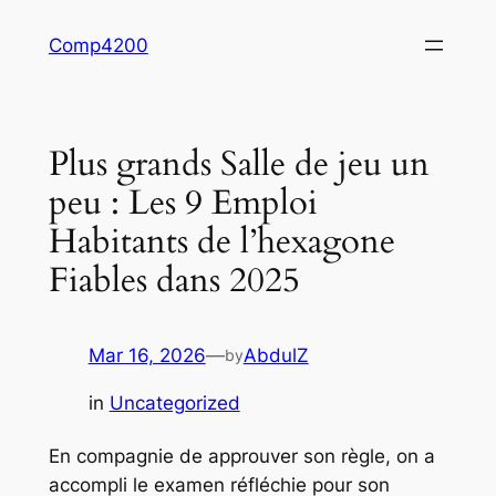
Skip
Comp4200
to
content
Plus grands Salle de jeu un
peu : Les 9 Emploi
Habitants de l’hexagone
Fiables dans 2025
Mar 16, 2026
—
AbdulZ
by
in
Uncategorized
En compagnie de approuver son règle, on a
accompli le examen réfléchie pour son