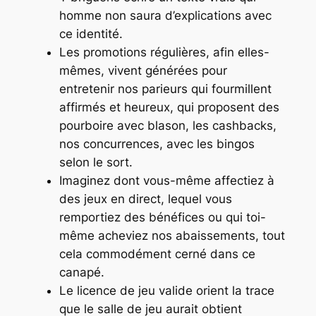
homme non saura d’explications avec
ce identité.
Les promotions régulières, afin elles-
mêmes, vivent générées pour
entretenir nos parieurs qui fourmillent
affirmés et heureux, qui proposent des
pourboire avec blason, les cashbacks,
nos concurrences, avec les bingos
selon le sort.
Imaginez dont vous-même affectiez à
des jeux en direct, lequel vous
remportiez des bénéfices ou qui toi-
même acheviez nos abaissements, tout
cela commodément cerné dans ce
canapé.
Le licence de jeu valide orient la trace
que le salle de jeu aurait obtient