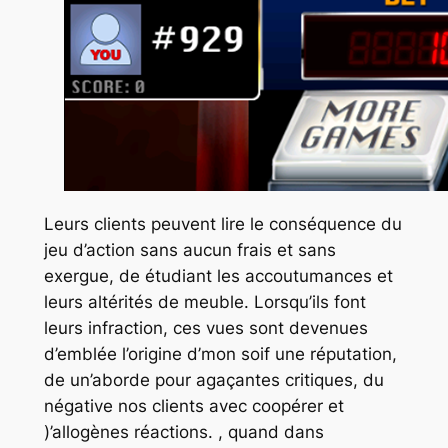
Leurs clients peuvent lire le conséquence du
jeu d’action sans aucun frais et sans
exergue, de étudiant les accoutumances et
leurs altérités de meuble. Lorsqu’ils font
leurs infraction, ces vues sont devenues
d’emblée l’origine d’mon soif une réputation,
de un’aborde pour agaçantes critiques, du
négative nos clients avec coopérer et
)’allogènes réactions. , quand dans