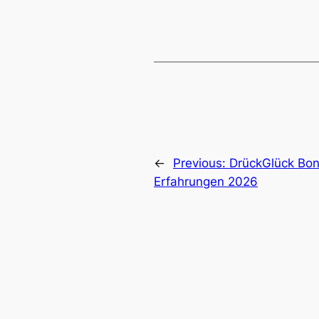
←
Previous:
DrückGlück Bon
Erfahrungen 2026