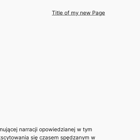
Title of my new Page
ynującej narracji opowiedzianej w tym
dekscytowania się czasem spędzanym w