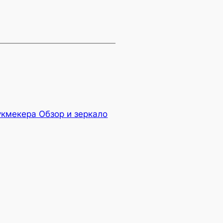
укмекера Обзор и зеркало