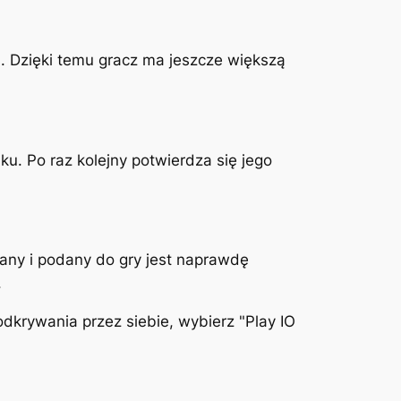
. Dzięki temu gracz ma jeszcze większą
u. Po raz kolejny potwierdza się jego
wany i podany do gry jest naprawdę
.
dkrywania przez siebie, wybierz "Play IO