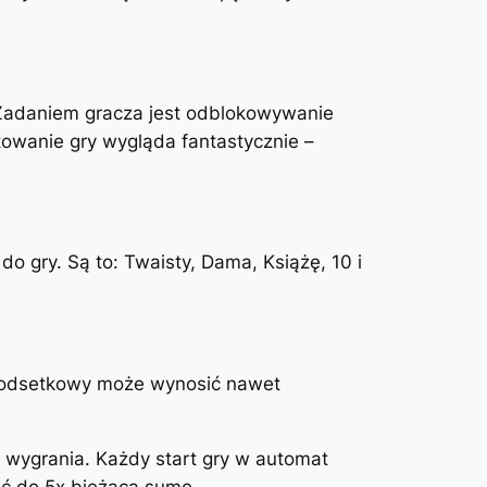
 Zadaniem gracza jest odblokowywanie
towanie gry wygląda fantastycznie –
o gry. Są to: Twaisty, Dama, Książę, 10 i
 odsetkowy może wynosić nawet
wygrania. Każdy start gry w automat
ść do 5x bieżącą sumę.