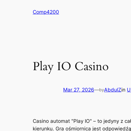
Skip
Comp4200
to
content
Play IO Casino
Mar 27, 2026
—
AbdulZ
in
U
by
Casino automat "Play IO" – to jedyny z ca
kierunku. Gra ośmiornica jest odpowied