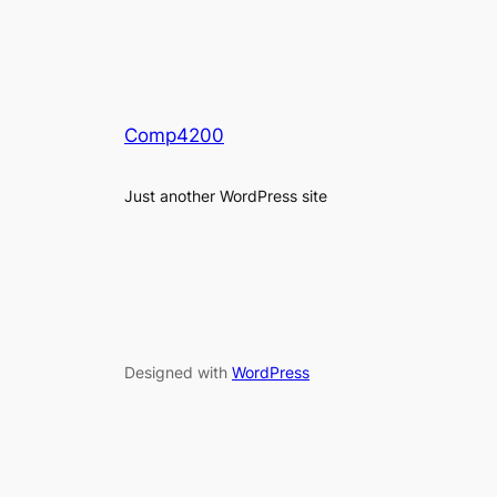
Comp4200
Just another WordPress site
Designed with
WordPress