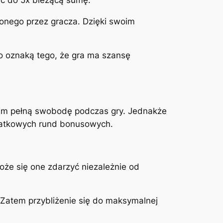
lonego przez gracza. Dzięki swoim
o oznaką tego, że gra ma szansę
 im pełną swobodę podczas gry. Jednakże
odatkowych rund bonusowych.
że się one zdarzyć niezależnie od
 Zatem przybliżenie się do maksymalnej