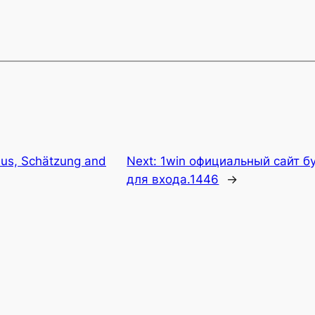
us, Schätzung and
Next:
1win официальный сайт б
для входа.1446
→