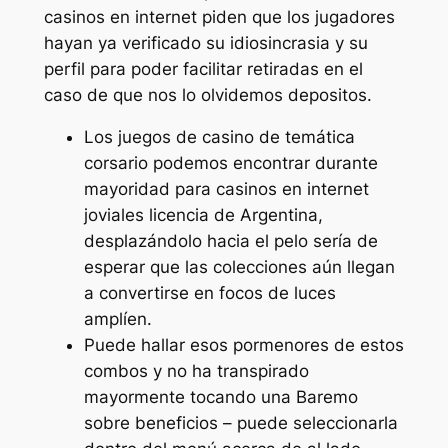
casinos en internet piden que los jugadores
hayan ya verificado su idiosincrasia y su
perfil para poder facilitar retiradas en el
caso de que nos lo olvidemos depositos.
Los juegos de casino de temática
corsario podemos encontrar durante
mayoridad para casinos en internet
joviales licencia de Argentina,
desplazándolo hacia el pelo serí­a de
esperar que las colecciones aún llegan
a convertirse en focos de luces
amplíen.
Puede hallar esos pormenores de estos
combos y no ha transpirado
mayormente tocando una Baremo
sobre beneficios – puede seleccionarla