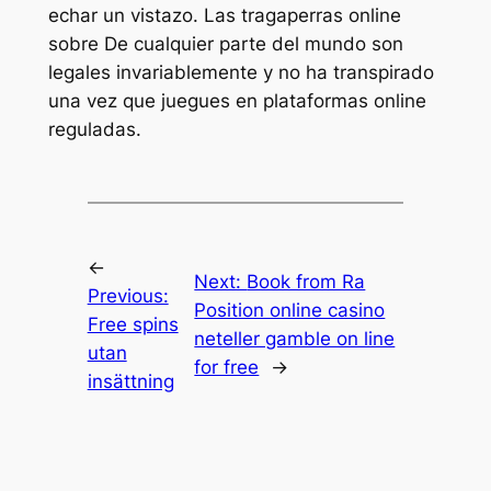
echar un vistazo. Las tragaperras online
sobre De cualquier parte del mundo son
legales invariablemente y no ha transpirado
una vez que juegues en plataformas online
reguladas.
←
Next:
Book from Ra
Previous:
Position online casino
Free spins
neteller gamble on line
utan
for free
→
insättning