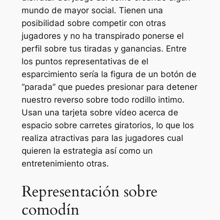
mundo de mayor social. Tienen una
posibilidad sobre competir con otras
jugadores y no ha transpirado ponerse el
perfil sobre tus tiradas y ganancias. Entre
los puntos representativas de el
esparcimiento serí­a la figura de un botón de
“parada” que puedes presionar para detener
nuestro reverso sobre todo rodillo intimo.
Usan una tarjeta sobre vídeo acerca de
espacio sobre carretes giratorios, lo que los
realiza atractivas para las jugadores cual
quieren la estrategia así­ como un
entretenimiento otras.
Representación sobre
comodín