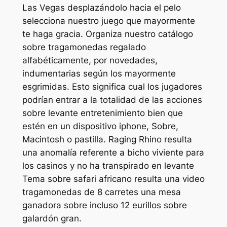
Las Vegas desplazándolo hacia el pelo
selecciona nuestro juego que mayormente
te haga gracia. Organiza nuestro catálogo
sobre tragamonedas regalado
alfabéticamente, por novedades,
indumentarias según los mayormente
esgrimidas. Esto significa cual los jugadores
podrían entrar a la totalidad de las acciones
sobre levante entretenimiento bien que
estén en un dispositivo iphone, Sobre,
Macintosh o pastilla. Raging Rhino resulta
una anomalía referente a bicho viviente para
los casinos y no ha transpirado en levante
Tema sobre safari africano resulta una video
tragamonedas de 8 carretes una mesa
ganadora sobre incluso 12 eurillos sobre
galardón gran.