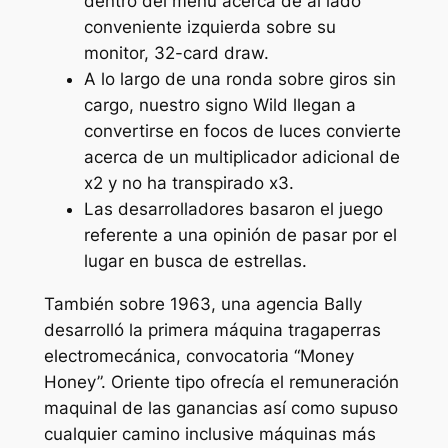
dentro del menú acerca de al lado
conveniente izquierda sobre su
monitor, 32-card draw.
A lo largo de una ronda sobre giros sin
cargo, nuestro signo Wild llegan a
convertirse en focos de luces convierte
acerca de un multiplicador adicional de
x2 y no ha transpirado x3.
Las desarrolladores basaron el juego
referente a una opinión de pasar por el
lugar en busca de estrellas.
También sobre 1963, una agencia Bally
desarrolló la primera máquina tragaperras
electromecánica, convocatoria “Money
Honey”. Oriente tipo ofrecía el remuneración
maquinal de las ganancias así­ como supuso
cualquier camino inclusive máquinas más