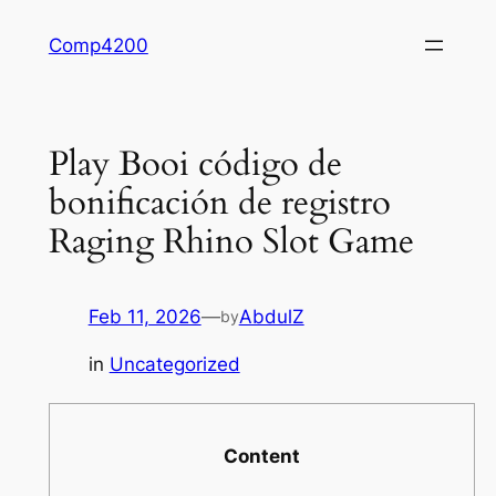
Skip
Comp4200
to
content
Play Booi código de
bonificación de registro
Raging Rhino Slot Game
Feb 11, 2026
—
AbdulZ
by
in
Uncategorized
Content