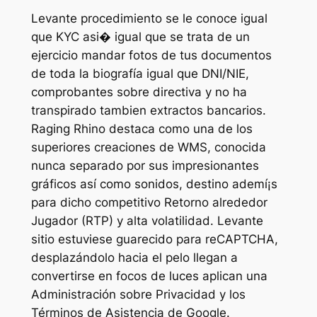
Levante procedimiento se le conoce igual
que KYC asi� igual que se trata de un
ejercicio mandar fotos de tus documentos
de toda la biografía igual que DNI/NIE,
comprobantes sobre directiva y no ha
transpirado tambien extractos bancarios.
Raging Rhino destaca como una de los
superiores creaciones de WMS, conocida
nunca separado por sus impresionantes
gráficos así­ como sonidos, destino ademí¡s
para dicho competitivo Retorno alrededor
Jugador (RTP) y alta volatilidad. Levante
sitio estuviese guarecido para reCAPTCHA,
desplazándolo hacia el pelo llegan a
convertirse en focos de luces aplican una
Administración sobre Privacidad y los
Términos de Asistencia de Google.