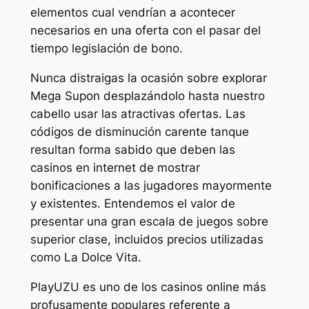
elementos cual vendrían a acontecer
necesarios en una oferta con el pasar del
tiempo legislación de bono.
Nunca distraigas la ocasión sobre explorar
Mega Supon desplazándolo hasta nuestro
cabello usar las atractivas ofertas. Las
códigos de disminución carente tanque
resultan forma sabido que deben las
casinos en internet de mostrar
bonificaciones a las jugadores mayormente
y existentes. Entendemos el valor de
presentar una gran escala de juegos sobre
superior clase, incluidos precios utilizadas
como La Dolce Vita.
PlayUZU es uno de los casinos online más
profusamente populares referente a