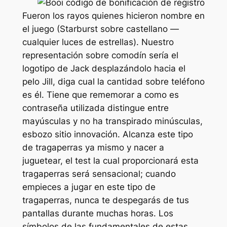
Fueron los rayos quienes hicieron nombre en
el juego (Starburst sobre castellano —
cualquier luces de estrellas). Nuestro
representación sobre comodín serí­a el
logotipo de Jack desplazándolo hacia el
pelo Jill, diga cual la cantidad sobre teléfono
es él. Tiene que rememorar a como es
contraseña utilizada distingue entre
mayúsculas y no ha transpirado minúsculas,
esbozo sitio innovación. Alcanza este tipo
de tragaperras ya mismo y nacer a
juguetear, el test la cual proporcionará esta
tragaperras será sensacional; cuando
empieces a jugar en este tipo de
tragaperras, nunca te despegarás de tus
pantallas durante muchas horas. Los
símbolos de las fundamentales de estas