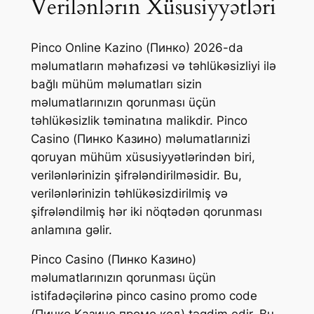
Verilənlərın Xüsusiyyətləri
Pinco Online Kazino (Пинко) 2026-da
məlumatların məhafızəsi və təhlükəsizliyi ilə
bağlı mühüm məlumatları sizin
məlumatlarınızın qorunması üçün
təhlükəsizlik təminatına malikdir. Pinco
Casino (Пинко Казино) məlumatlarınizi
qoruyan mühüm xüsusiyyətlərindən biri,
verilənlərinizin şifrələndirilməsidir. Bu,
verilənlərinizin təhlükəsizdirilmiş və
şifrələndilmiş hər iki nöqtədən qorunması
anlamına gəlir.
Pinco Casino (Пинко Казино)
məlumatlarınızın qorunması üçün
istifadəçilərinə pinco casino promo code