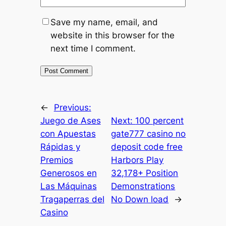
Save my name, email, and
website in this browser for the
next time I comment.
←
Previous:
Juego de Ases
Next:
100 percent
con Apuestas
gate777 casino no
Rápidas y
deposit code free
Premios
Harbors Play
Generosos en
32,178+ Position
Las Máquinas
Demonstrations
Tragaperras del
No Down load
→
Casino