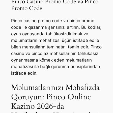
Pinco Casino Promo Code və Pinco
Promo Code
Pinco casino promo code və pinco promo
code ilə qazanma şansınızı artırın. Bu kodlar,
oyun oynayanda təhlükəsizdirilmək və
məlumatların məhafızəsi üçün istifadə edilə
bilən məhsulların təminatını təmin edir. Pinco
casino və pinco az məhsullarının təhlükəsiz
oynanmasına kömək edən məlumatların
məhafızəsi ilə bağlı qorunma prinsiplərindən
istifadə edin.
Məlumatlarınızı Məhafızda
Qoruyun: Pinco Online
Kazino 2026-da