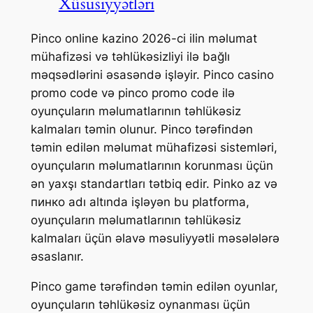
Xüsusiyyətləri
Pinco online kazino 2026-ci ilin məlumat
mühafizəsi və təhlükəsizliyi ilə bağlı
məqsədlərini əsasəndə işləyir. Pinco casino
promo code və pinco promo code ilə
oyunçuların məlumatlarının təhlükəsiz
kalmaları təmin olunur. Pinco tərəfindən
təmin edilən məlumat mühafizəsi sistemləri,
oyunçuların məlumatlarının korunması üçün
ən yaxşı standartları tətbiq edir. Pinko az və
пинко adı altında işləyən bu platforma,
oyunçuların məlumatlarının təhlükəsiz
kalmaları üçün əlavə məsuliyyətli məsələlərə
əsaslanır.
Pinco game tərəfindən təmin edilən oyunlar,
oyunçuların təhlükəsiz oynanması üçün