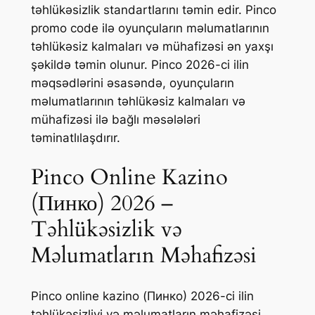
təhlükəsizlik standartlarını təmin edir. Pinco
promo code ilə oyunçuların məlumatlarının
təhlükəsiz kalmaları və mühafizəsi ən yaxşı
şəkildə təmin olunur. Pinco 2026-ci ilin
məqsədlərini əsasəndə, oyunçuların
məlumatlarının təhlükəsiz kalmaları və
mühafizəsi ilə bağlı məsələləri
təminatlılaşdırır.
Pinco Online Kazino
(Пинко) 2026 –
Təhlükəsizlik və
Məlumatların Məhafizəsi
Pinco online kazino (Пинко) 2026-ci ilin
təhlükəsizliyi və məlumatların məhafizəsi