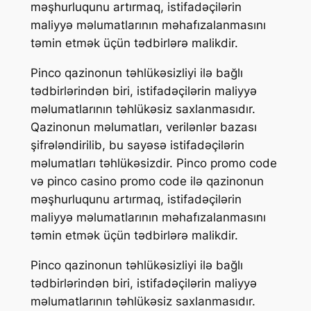
məşhurluqunu artırmaq, istifadəçilərin
maliyyə məlumatlarının məhafızalanmasını
təmin etmək üçün tədbirlərə malikdir.
Pinco qazinonun təhlükəsizliyi ilə bağlı
tədbirlərindən biri, istifadəçilərin maliyyə
məlumatlarının təhlükəsiz saxlanmasıdır.
Qazinonun məlumatları, verilənlər bazası
şifrələndirilib, bu sayəsə istifadəçilərin
məlumatları təhlükəsizdir. Pinco promo code
və pinco casino promo code ilə qazinonun
məşhurluqunu artırmaq, istifadəçilərin
maliyyə məlumatlarının məhafızalanmasını
təmin etmək üçün tədbirlərə malikdir.
Pinco qazinonun təhlükəsizliyi ilə bağlı
tədbirlərindən biri, istifadəçilərin maliyyə
məlumatlarının təhlükəsiz saxlanmasıdır.