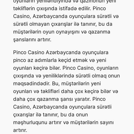
oyunların yeniləndiyində və qazinonun yeni
təkliflərin çıxışında istifadə edilir. Pinco
Casino, Azərbaycanda oyunçulara sürətli və
sürətli olmayan çıxarışlar ilə tanınır, bu da
müştərilərin oyun oynayışını və qazanma
şanslarını artırır.
Pinco Casino Azərbaycanda oyunçulara
pinco az adımlarla keçid etmək və yeni
oyunları keçirə bilər. Pinco Casino, oyunların
çıxışında və yeniliklərində sürətli olmaq onun
məqsədindədir. Bu, müştərilərin yeni
oyunları və təklifləri daha çox keçirə bilər və
daha çox qazanma şansı yaratır. Pinco
Casino, Azərbaycanda oyunçulara sürətli
çıxarışlar ilə tanınır, bu da onun
məşhurluqunu artırır və müştərilərin sayını
artırır.