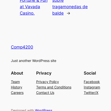
Fortune & Fun
sobre
at Vavada
tragamonedas de
Casino.
balde
→
Comp4200
Just another WordPress site
About
Privacy
Social
Team
Privacy Policy
Facebook
History
Terms and Conditions
Instagram
Careers
Contact Us
Twitter/X
Designed with
WordPress