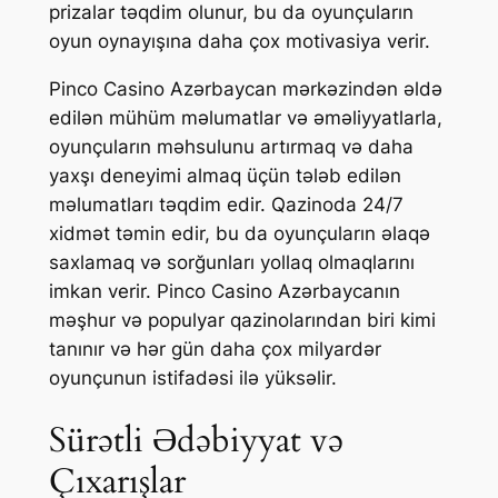
prizalar təqdim olunur, bu da oyunçuların
oyun oynayışına daha çox motivasiya verir.
Pinco Casino Azərbaycan mərkəzindən əldə
edilən mühüm məlumatlar və əməliyyatlarla,
oyunçuların məhsulunu artırmaq və daha
yaxşı deneyimi almaq üçün tələb edilən
məlumatları təqdim edir. Qazinoda 24/7
xidmət təmin edir, bu da oyunçuların əlaqə
saxlamaq və sorğunları yollaq olmaqlarını
imkan verir. Pinco Casino Azərbaycanın
məşhur və populyar qazinolarından biri kimi
tanınır və hər gün daha çox milyardər
oyunçunun istifadəsi ilə yüksəlir.
Sürətli Ədəbiyyat və
Çıxarışlar