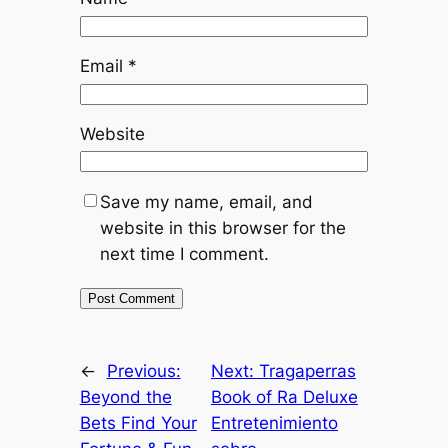
Email
*
Website
Save my name, email, and
website in this browser for the
next time I comment.
←
Previous:
Next:
Tragaperras
Beyond the
Book of Ra Deluxe
Bets Find Your
Entretenimiento