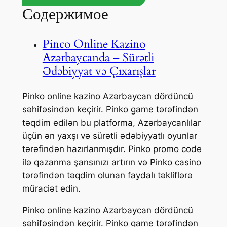
Содержимое
Pinco Online Kazino
Azərbaycanda – Sürətli
Ədəbiyyat və Çıxarışlar
Pinko online kazino Azərbaycan dördüncü
səhifəsindən keçirir. Pinko game tərəfindən
təqdim edilən bu platforma, Azərbaycanlılar
üçün ən yaxşı və sürətli ədəbiyyatlı oyunlar
tərəfindən hazırlanmışdır. Pinko promo code
ilə qazanma şansınızı artırın və Pinko casino
tərəfindən təqdim olunan faydalı təkliflərə
müraciət edin.
Pinko online kazino Azərbaycan dördüncü
səhifəsindən keçirir. Pinko game tərəfindən