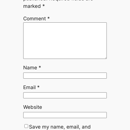
marked
*
Comment
*
Name
*
Email
*
Website
Save my name, email, and