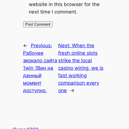
website in this browser for the
next time I comment.
←
Previous:
Next:
When the
Рабочее
fresh online slots
зеркало сайта
strike the local
1win 1Вин на
casino wiring, we is
данный
fast working
момент
comparison every
доступно.
one
→