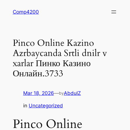
Skip
Comp4200
to
content
Pinco Online Kazino
Azrbaycanda Srtli dnilr v
xarlar Пинко Казино
Онлайн.3733
Mar 18, 2026
—
AbdulZ
by
in
Uncategorized
Pinco Online