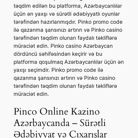
təqdim edilən bu platforma, Azərbaycanlılar
üçün ən yaxşı və sürətli ədəbiyyatlı oyunlar
tərəfindən hazırlanmışdır. Pinko promo code
ilə qazanma şansınızı artırın və Pinko casino
tərəfindən təqdim olunan faydalı təkliflərə
müraciət edin. Pinko casino Azərbaycan
dördüncü səhifəsindən keçirir və bu
platforma qoşulmaq Azərbaycanlılar üçün ən
yaxşı seçimdir. Pinko promo code ilə
qazanma şansınızı artırın və Pinko casino
tərəfindən təqdim olunan faydalı təkliflərə
müraciət edin.
Pinco Online Kazino
Azərbaycanda – Sürətli
Ədəbiyyat və Çıxarışlar