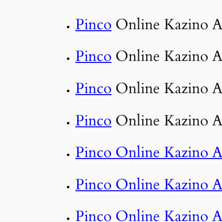
Pinco
Online Kazino Az
Pinco
Online Kazino Az
Pinco
Online Kazino Az
Pinco
Online Kazino Az
Pinco Online Kazino A
Pinco Online Kazino A
Pinco Online Kazino Az