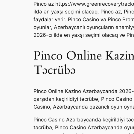
Pinco az https://www.greenrecoverytracke
ildə ən yaxşı seçimi olacaq. Pinco az, P
faydalar verir. Pinco Casino və Pinco Pro
oyunlar, Azərbaycanlı oyunçuların əhəmiyy
2026-cı ildə ən yaxşı seçimi olacaq və P
Pinco Online Kazin
Təcrübə
Pinco Online Kazino Azərbaycanda 2026-ci
qarşıdan keçirildiyi təcrübə, Pinco Casin
Casino, Azərbaycanda qazanclı oyun oyna
Pinco Casino Azərbaycanda keçirildiyi təc
təcrübə, Pinco Casino Azərbaycanda oyun