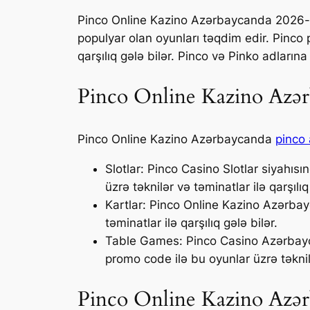
Pinco Online Kazino Azərbaycanda 2026-ci 
populyar olan oyunları təqdim edir. Pinco p
qarşılıq gələ bilər. Pinco və Pinko adların
Pinco Online Kazino Azər
Pinco Online Kazino Azərbaycanda
pinco
Slotlar: Pinco Casino Slotlar siyahısı
üzrə təknilər və təminatlar ilə qarşılıq
Kartlar: Pinco Online Kazino Azərbayc
təminatlar ilə qarşılıq gələ bilər.
Table Games: Pinco Casino Azərbayca
promo code ilə bu oyunlar üzrə təknilər
Pinco Online Kazino Azər