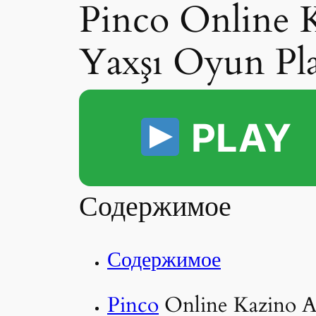
Pinco Online 
Yaxşı Oyun Pl
PLAY
Содержимое
Содержимое
Pinco
Online Kazino A