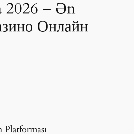
a 2026 – Ən
Казино Онлайн
 Platforması