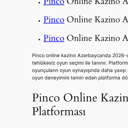
Pinco
Online Kazino Az
Pinco
Online Kazino Az
Pinco
Online Kazino Az
Pinco online kazino Azərbaycanda 2026-ci i
təhlükəsiz oyun seçimi ilə tanınır. Platf
oyunçuların oyun oynayışında daha yaxşı 
oyun deneyimini təmin edən platforma dö
Pinco Online Kazi
Platforması