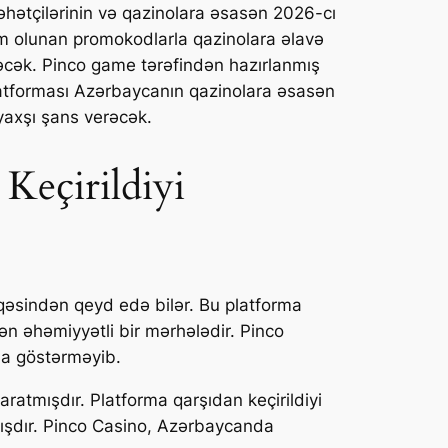
hətçilərinin və qazinolara əsasən 2026-cı
im olunan promokodlarla qazinolara əlavə
ləcək. Pinco game tərəfindən hazırlanmış
platforması Azərbaycanın qazinolara əsasən
yaxşı şans verəcək.
Keçirildiyi
qəsindən qeyd edə bilər. Bu platforma
n əhəmiyyətli bir mərhələdir. Pinco
ba göstərməyib.
ratmışdır. Platforma qarşıdan keçirildiyi
ışdır. Pinco Casino, Azərbaycanda