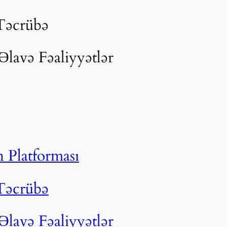
 Təcrübə
lavə Fəaliyyətlər
 Platforması
 Təcrübə
lavə Fəaliyyətlər