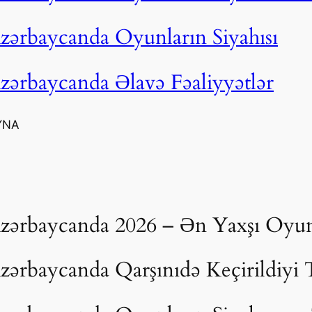
zərbaycanda Oyunların Siyahısı
zərbaycanda Əlavə Fəaliyyətlər
OYNA
zərbaycanda 2026 – Ən Yaxşı Oyun
ərbaycanda Qarşınıdə Keçirildiyi