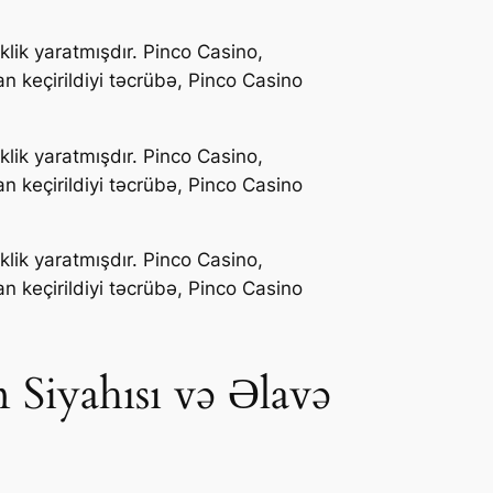
lik yaratmışdır. Pinco Casino,
 keçirildiyi təcrübə, Pinco Casino
lik yaratmışdır. Pinco Casino,
 keçirildiyi təcrübə, Pinco Casino
lik yaratmışdır. Pinco Casino,
 keçirildiyi təcrübə, Pinco Casino
Siyahısı və Əlavə