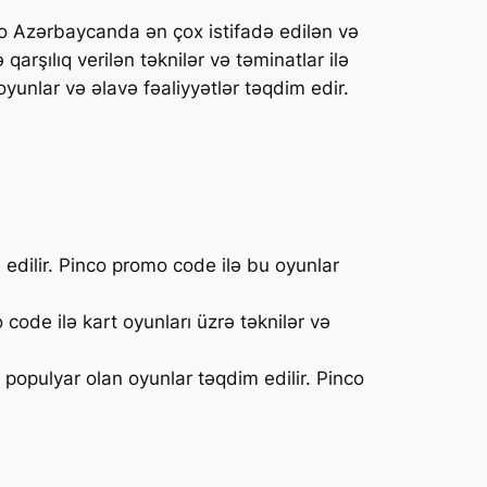
no Azərbaycanda ən çox istifadə edilən və
arşılıq verilən təknilər və təminatlar ilə
oyunlar və əlavə fəaliyyətlər təqdim edir.
m edilir. Pinco promo code ilə bu oyunlar
code ilə kart oyunları üzrə təknilər və
opulyar olan oyunlar təqdim edilir. Pinco