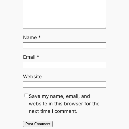
Name
*
Email
*
Website
Save my name, email, and
website in this browser for the
next time I comment.