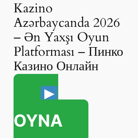
Kazino
Azərbaycanda 2026
– Ən Yaxşı Oyun
Platforması – Пинко
Казино Онлайн
OYNA