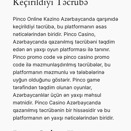
Keçirildiyi Təcrübə
Pinco Online Kazino Azərbaycanda qarşınıdə
keçirildiyi təcrübə, bu platformanın əsas
nəticələrindən biridir. Pinco Casino,
Azərbaycanda qazanılmış təcrübəni təqdim
edən ən yaxşı oyun platforması ilə tanınır.
Pinco promo code və pinco casino promo
code ilə məzmunlaşdırılmış təcrübələr, bu
platformanın məzmunlu və tələbələrinə
uyğun olduğunu göstərir. Pinco game
tərəfindən təqdim olunan oyunlar,
Azərbaycanlılar üçün ən yaxşı məhsul
mətnidir. Pinco Casino Azərbaycanda
qazanılmış təcrübənin bir hissəsidir və bu
platformanın ən yaxşı nəticələrindən biridir.