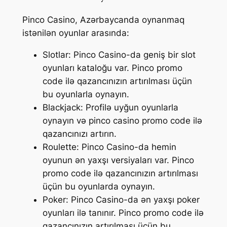
Pinco Casino, Azərbaycanda oynanmaq
istənilən oyunlar arasında:
Slotlar: Pinco Casino-da geniş bir slot
oyunları kataloğu var. Pinco promo
code ilə qazancınızın artırılması üçün
bu oyunlarla oynayın.
Blackjack: Profilə uyğun oyunlarla
oynayın və pinco casino promo code ilə
qazancınızı artırın.
Roulette: Pinco Casino-da hemin
oyunun ən yaxşı versiyaları var. Pinco
promo code ilə qazancınızın artırılması
üçün bu oyunlarda oynayın.
Poker: Pinco Casino-da ən yaxşı poker
oyunları ilə tanınır. Pinco promo code ilə
qazancınızın artırılması üçün bu