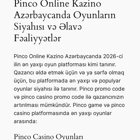
Pinco Online Kazino
Azərbaycanda Oyunların
Siyahısı və Əlavə
Fəaliyyətlər
Pinco Online Kazino Azərbaycanda 2026-ci
ilin ən yaxşı oyun platforması kimi tanınır.
Qazancı əldə etmək üçün və ya sərfə olmaq
üçün, bu platformada ən yaxşı və populyar
oyunlar siyahısı ilə tanınır. Pinco promo code
və pinco casino promo code ilə qazancınızın
artırılması mümkündür. Pinco game və pinco
casino platformasında ən yaxşı oyunlar
arasında:
Pinco Casino Oyunları