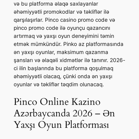
və bu platforma əlaqə saxlayanlar
əhəmiyyətli promokodlar və təkliflər ilə
qarşılaşırlar. Pinco casino promo code və
pinco promo code ilə oyunçu qazancını
artırmaq və yaxşı oyun deneyimini təmin
etmək mümkündür. Pinko az platformasında
ən yaxşı oyunlar, maksimum qazanma
şansları və əlaqəli xidmətlər ilə tanınır. 2026-
ci ilin başlarında bu platforma qoşulmaq
əhəmiyyətli olacaq, çünki onda ən yaxşı
oyunlar və təkliflər təqdim olunacaq.
Pinco Online Kazino
Azərbaycanda 2026 – Ən
Yaxşı Oyun Platforması