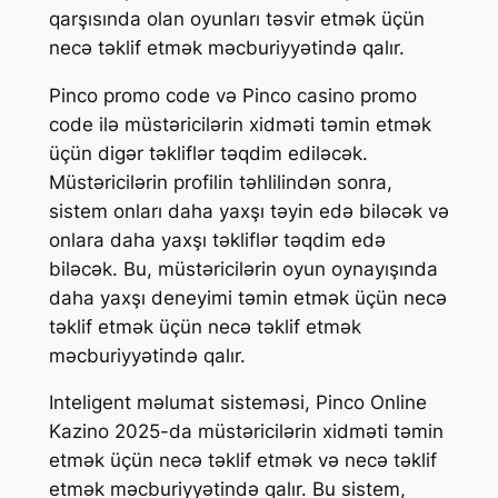
qarşısında olan oyunları təsvir etmək üçün
necə təklif etmək məcburiyyətində qalır.
Pinco promo code və Pinco casino promo
code ilə müstəricilərin xidməti təmin etmək
üçün digər təkliflər təqdim ediləcək.
Müstəricilərin profilin təhlilindən sonra,
sistem onları daha yaxşı təyin edə biləcək və
onlara daha yaxşı təkliflər təqdim edə
biləcək. Bu, müstəricilərin oyun oynayışında
daha yaxşı deneyimi təmin etmək üçün necə
təklif etmək üçün necə təklif etmək
məcburiyyətində qalır.
Inteligent məlumat sisteməsi, Pinco Online
Kazino 2025-da müstəricilərin xidməti təmin
etmək üçün necə təklif etmək və necə təklif
etmək məcburiyyətində qalır. Bu sistem,