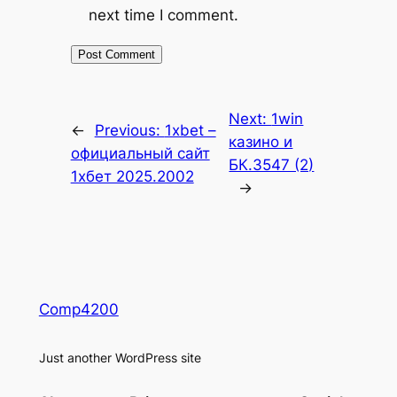
next time I comment.
Next:
1win
←
Previous:
1xbet –
казино и
официальный сайт
БК.3547 (2)
1хбет 2025.2002
→
Comp4200
Just another WordPress site