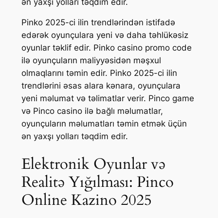
ən yaxşı yolları təqdim edir.
Pinko 2025-ci ilin trendlərindən istifadə
edərək oyunçulara yeni və daha təhlükəsiz
oyunlar təklif edir. Pinko casino promo code
ilə oyunçuların maliyyəsidən məşxul
olmaqlarını təmin edir. Pinko 2025-ci ilin
trendlərini əsas alara kənara, oyunçulara
yeni məlumat və təlimatlar verir. Pinco game
və Pinco casino ilə bağlı məlumatlar,
oyunçuların məlumatları təmin etmək üçün
ən yaxşı yolları təqdim edir.
Elektronik Oyunlar və
Realitə Yığılması: Pinco
Online Kazino 2025