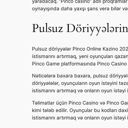
yaradacaq. “Pinco casino” adlı proqramlar
oynayışında daha yaxşı şans verə bilər 
Pulsuz Döriyyələrin
Pulsuz döriyyələr Pinco Online Kazino 202
istismarını artırmaq, yeni oyunçuları qaz
Pinco Game platformasında Pinco Casino p
Nəticələrə baxara baxara, pulsuz döriyyələr
döriyyələlər, oyunçuların oyun istəyini tə
istismarını artırmaq və onların oyun istəyi
Təlimatlar üçün Pinco Casino və Pinco G
kimi tələb edilir. Oyunçular bu kodları dax
istismarını artırmaq və onların oyun istəyi