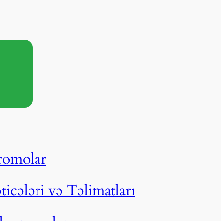
romolar
icələri və Təlimatları