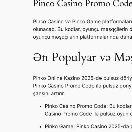
Pinco Casino Promo Cod
Pinco Casino və Pinco Game platformalar
olunacaq. Bu kodlar, oyunçu məşqçilərin d
oyunçu məşqçilərin platformalarında dah
Ən Populyar və Məş
Pinko Online Kazino 2025-də pulsuz döriyy
Pinko Casino Promo Code ilə pulsuz döriy
şansını artırır.
Pinko Casino Promo Code: Bu kodlar, 
Casino Promo Code ilə pulsuz oyun oyn
Pinko Game: Pinko Casino 2025-də pul