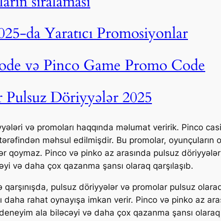
arın sıralaması
025-da Yaratıcı Promosiyonlar
Code və Pinco Game Promo Code
 Pulsuz Döriyyələr 2025
yələri və promoları haqqında məlumat veririk. Pinco cas
 tərəfindən məhsul edilmişdir. Bu promolar, oyunçuların
 qoymaz. Pinco və pinko az arasında pulsuz döriyyələr
əyi və daha çox qazanma şansı olaraq qarşılaşıb.
qarşınışda, pulsuz döriyyələr və promolar pulsuz olara
arı daha rahat oynayışa imkan verir. Pinco və pinko az ar
deneyim ala biləcəyi və daha çox qazanma şansı olaraq 