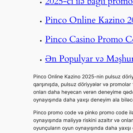
2025-ci ilə bağlı promol
Pinco Online Kazino 2
Pinco Casino Promo 
Ən Populyar və Məşhur
Pinco Online Kazino 2025-nin pulsuz döriy
qarşınışda, pulsuz döriyyələr və promolar
onları daha heyecan verən deneyime qədər
oynayışında daha yaxşı deneyim ala biləc
Pinco promo code və pinko promo code ilə 
oynayışında maliyyə riskini azaltır və onl
oyunçuların oyun oynayışında daha yaxşı 