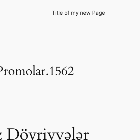
Title of my new Page
Promolar.1562
 Dövriyyələr