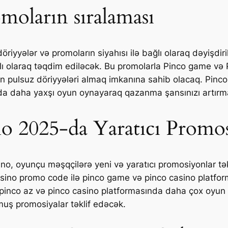
omoların sıralaması
öriyyələr və promoların siyahısı ilə bağlı olaraq dəyişd
ağlı olaraq təqdim ediləcək. Bu promolarla Pinco game və P
ən pulsuz döriyyələri almaq imkanına sahib olacaq. Pinc
-da daha yaxşı oyun oynayaraq qazanma şansınızı artı
o 2025-da Yaratıcı Promos
no, oyunçu məşqçilərə yeni və yaratıcı promosiyonlar tə
asino promo code ilə pinco game və pinco casino platf
n pinco az və pinco casino platformasında daha çox oyu
muş promosiyalar təklif edəcək.