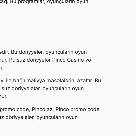
acaq. Bu proqramlar, oyunçuların oyun
dir. Bu döriyyələr, oyunçuların oyun
ur. Pulsuz döriyyələr Pinco Casino və
r.
i ilə bağlı maliyyə məsələlərini azaltır. Bu
lsuz döriyyələlər, oyunçuların oyun
nur.
 promo code, Pinco az, Pinco promo code
suz döriyyələlər, oyunçuların oyun