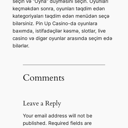
seçin və “Oyna” düyməsini seçin. Oyunları
keçməkdən sonra, oyunları təqdim edən
kategoriyaları təqdim edən menüdən seçə
bilərsiniz. Pin Up Casino-da oyunlara
baxımda, istifadəçilər kəsmə, slotlar, live
casino və digər oyunlar arasında seçim edə
bilərlər.
Comments
Leave a Reply
Your email address will not be
published.
Required fields are