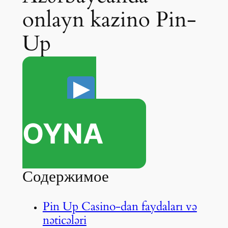
onlayn kazino Pin-
Up
OYNA
Содержимое
Pin Up Casino-dan faydaları və
nəticələri