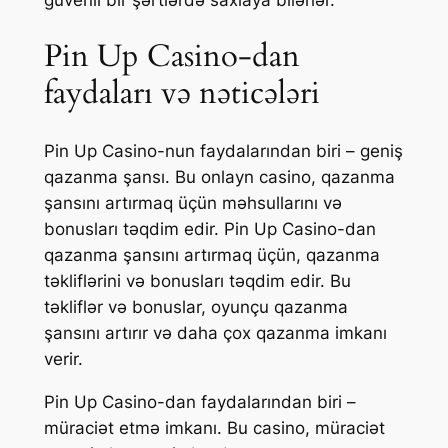
Pin Up Casino-dan
faydaları və nəticələri
Pin Up Casino-nun faydalarından biri – geniş
qazanma şansı. Bu onlayn casino, qazanma
şansını artırmaq üçün məhsullarını və
bonusları təqdim edir. Pin Up Casino-dan
qazanma şansını artırmaq üçün, qazanma
təkliflərini və bonusları təqdim edir. Bu
təkliflər və bonuslar, oyunçu qazanma
şansını artırır və daha çox qazanma imkanı
verir.
Pin Up Casino-dan faydalarından biri –
müraciət etmə imkanı. Bu casino, müraciət