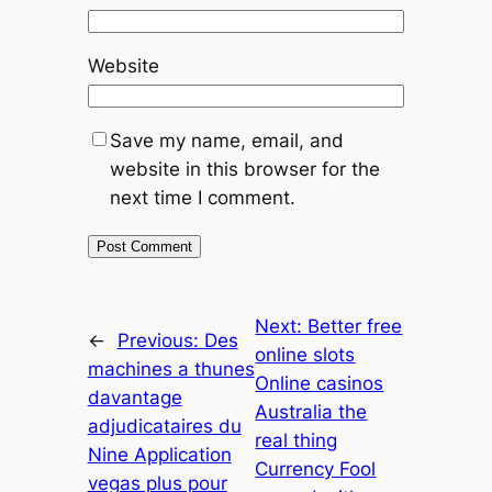
Website
Save my name, email, and
website in this browser for the
next time I comment.
Next:
Better free
←
Previous:
Des
online slots
machines a thunes
Online casinos
davantage
Australia the
adjudicataires du
real thing
Nine Application
Currency Fool
vegas plus pour