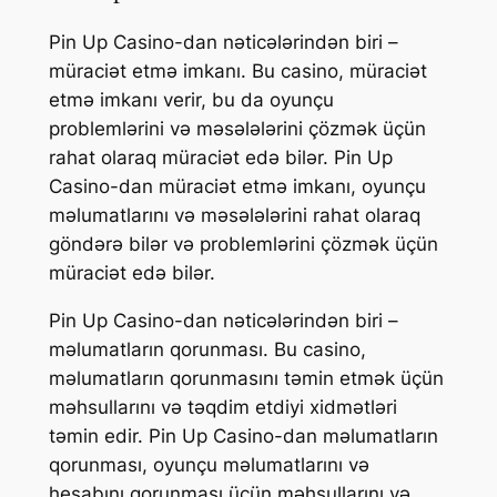
Pin Up Casino-dan nəticələrindən biri –
müraciət etmə imkanı. Bu casino, müraciət
etmə imkanı verir, bu da oyunçu
problemlərini və məsələlərini çözmək üçün
rahat olaraq müraciət edə bilər. Pin Up
Casino-dan müraciət etmə imkanı, oyunçu
məlumatlarını və məsələlərini rahat olaraq
göndərə bilər və problemlərini çözmək üçün
müraciət edə bilər.
Pin Up Casino-dan nəticələrindən biri –
məlumatların qorunması. Bu casino,
məlumatların qorunmasını təmin etmək üçün
məhsullarını və təqdim etdiyi xidmətləri
təmin edir. Pin Up Casino-dan məlumatların
qorunması, oyunçu məlumatlarını və
hesabını qorunması üçün məhsullarını və