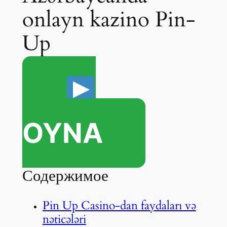
onlayn kazino Pin-
Up
OYNA
Содержимое
Pin Up Casino-dan faydaları və
nəticələri