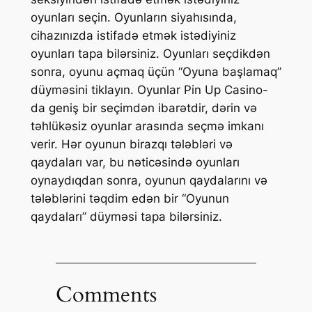
oyunları seçin. Oyunların siyahısında,
cihazınızda istifadə etmək istədiyiniz
oyunları tapa bilərsiniz. Oyunları seçdikdən
sonra, oyunu açmaq üçün “Oyuna başlamaq”
düyməsini tiklayın. Oyunlar Pin Up Casino-
da geniş bir seçimdən ibarətdir, dərin və
təhlükəsiz oyunlar arasında seçmə imkanı
verir. Hər oyunun birazqı tələbləri və
qaydaları var, bu nəticəsində oyunları
oynaydıqdan sonra, oyunun qaydalarını və
tələblərini təqdim edən bir “Oyunun
qaydaları” düyməsi tapa bilərsiniz.
Comments