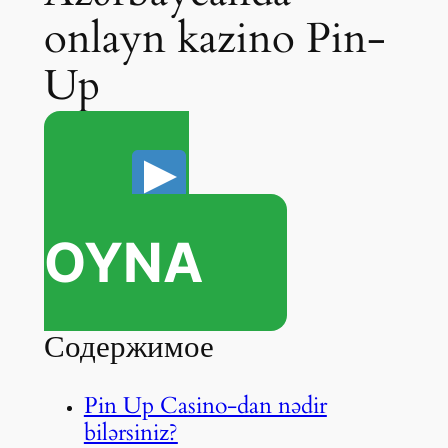
onlayn kazino Pin-
Up
OYNA
Содержимое
Pin Up Casino-dan nədir
bilərsiniz?