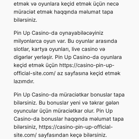
etmək və oyunlara keçid etmək üçün necə
müraciət etmək haqqında məlumat tapa
bilərsiniz.
Pin Up Casino-da oynayabiləcəyiniz
milyonlarca oyun var. Bu oyunlar arasında
slotlar, kartya oyunları, live casino və
digərlər yerləşir. Pin Up Casino-da oyunlara
keçid etmək üçün https://casino-pin-up-
official-site.com/ az sayfasına keçid etmək
lazımdır.
Pin Up Casino-da müraciətkar bonuslar tapa
bilərsiniz. Bu bonuslar yeni və təkrar gələn
oyuncular üçün müraciətkar olur. Pin Up
Casino-da bonuslar haqqında məlumat tapa
bilərsiniz, https://casino-pin-up-official-
site.com/ sayfasından keçə bilərsiniz.