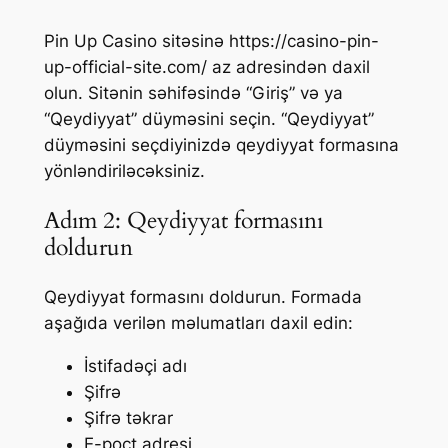
Pin Up Casino sitəsinə https://casino-pin-
up-official-site.com/ az adresindən daxil
olun. Sitənin səhifəsində “Giriş” və ya
“Qeydiyyat” düyməsini seçin. “Qeydiyyat”
düyməsini seçdiyinizdə qeydiyyat formasına
yönləndiriləcəksiniz.
Adım 2: Qeydiyyat formasını
doldurun
Qeydiyyat formasını doldurun. Formada
aşağıda verilən məlumatları daxil edin:
İstifadəçi adı
Şifrə
Şifrə təkrar
E-poçt adresi