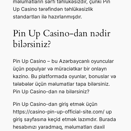
məlumatların sərfi təhlükəsizdir, çünki Pin
Up Casino tərəfindən təhlükəsizlik
standartları ilə hazırlanmışdır.
Pin Up Casino-dan nədir
bilərsiniz?
Pin Up Casino – bu Azərbaycanlı oyuncular
üçün populyar və müraciətkar bir onlayn
kazino. Bu platformada oyunlar, bonuslar və
tələbələr üçün məlumatlar tapa bilərsiniz.
Pin Up Casino-dan nə bilərsiniz?
Pin Up Casino-dan giriş etmək üçün
https://casino-pin-up-official-site.com/ up
giriş sayfasına keçid etmək lazımdır. Burada
hesabınızı yaradmaq, məlumatları daxil