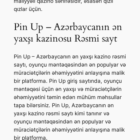
maliyyəli qazino səhifəsidir, əsasən qızıl
qızlar üçün.
Pin Up – Azərbaycanın ən
yaxşı kazinosu Rəsmi sayt
Pin Up – Azərbaycanın ən yaxşı kazino rəsmi
saytı, oyunçu məntəqəsindən ən populyar və
müraciətçilərin əhəmiyyətini anlayışına malik
bir platforma. Pin Up giriş saytında, oyunçu
məntəqəsi üçün ən yaxşı və müraciətçilərin
əhəmiyyətini təmin edən mühüm məhsullar
tapa bilərsiniz. Pin Up, Azərbaycanın ən
yaxşı kazino rəsmi saytı kimi tanınır və
oyunçu məntəqəsindən ən populyar və
müraciətçilərin əhəmiyyətini anlayışına malik
bir platforma.