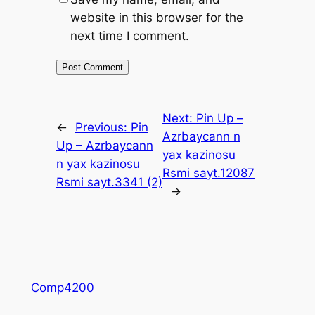
website in this browser for the
next time I comment.
Next:
Pin Up –
←
Previous:
Pin
Azrbaycann n
Up – Azrbaycann
yax kazinosu
n yax kazinosu
Rsmi sayt.12087
Rsmi sayt.3341 (2)
→
Comp4200