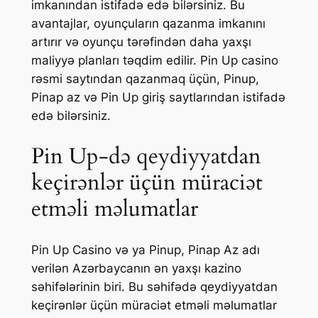
imkanından istifadə edə bilərsiniz. Bu
avantajlar, oyunçuların qazanma imkanını
artırır və oyunçu tərəfindən daha yaxşı
maliyyə planları təqdim edilir. Pin Up casino
rəsmi saytından qazanmaq üçün, Pinup,
Pinap az və Pin Up giriş saytlarından istifadə
edə bilərsiniz.
Pin Up-də qeydiyyatdan
keçirənlər üçün müraciət
etməli məlumatlar
Pin Up Casino və ya Pinup, Pinap Az adı
verilən Azərbaycanın ən yaxşı kazino
səhifələrinin biri. Bu səhifədə qeydiyyatdan
keçirənlər üçün müraciət etməli məlumatlar