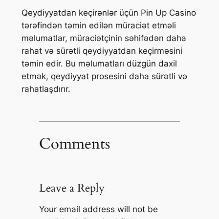
Qeydiyyatdan keçirənlər üçün Pin Up Casino
tərəfindən təmin edilən müraciət etməli
məlumatlar, müraciətçinin səhifədən daha
rahat və sürətli qeydiyyatdan keçirməsini
təmin edir. Bu məlumatları düzgün daxil
etmək, qeydiyyat prosesini daha sürətli və
rahatlaşdırır.
Comments
Leave a Reply
Your email address will not be