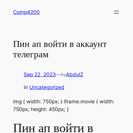
Skip
Comp4200
to
content
Пин ап войти в аккаунт
телеграм
Sep 22, 2023
—
AbdulZ
by
in
Uncategorized
img { width: 750px; } iframe.movie { width:
750px; height: 450px; }
Пин ап войти в