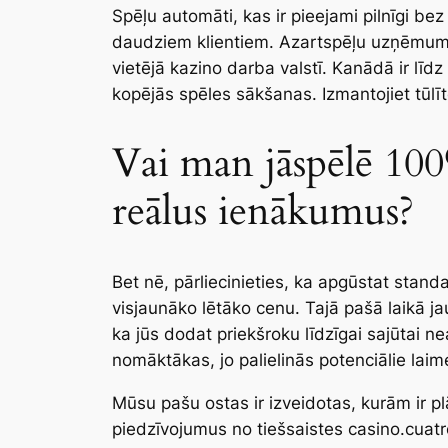
Spēļu automāti, kas ir pieejami pilnīgi be
daudziem klientiem. Azartspēļu uzņēmumi 
vietējā kazino darba valstī. Kanādā ir līd
kopējās spēles sākšanas. Izmantojiet tūlīt
Vai man jāspēlē 100
reālus ienākumus?
Bet nē, pārliecinieties, ka apgūstat stand
visjaunāko lētāko cenu. Tajā pašā laikā ja
ka jūs dodat priekšroku līdzīgai sajūtai ne
nomāktākas, jo palielinās potenciālie laime
Mūsu pašu ostas ir izveidotas, kurām ir p
piedzīvojumus no tiešsaistes casino.cuatr