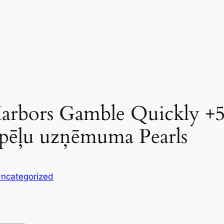
arbors Gamble Quickly +500
spēļu uzņēmuma Pearls
ncategorized