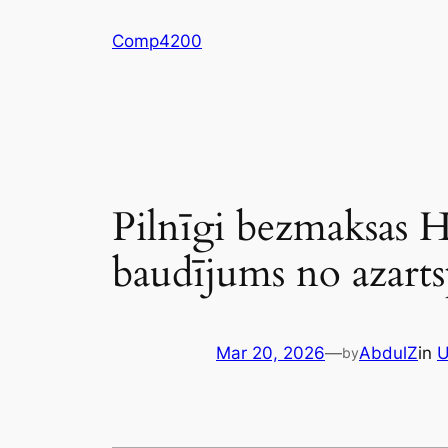
Skip
Comp4200
to
content
Pilnīgi bezmaksas H
baudījums no azart
Mar 20, 2026
—
AbdulZ
in
U
by