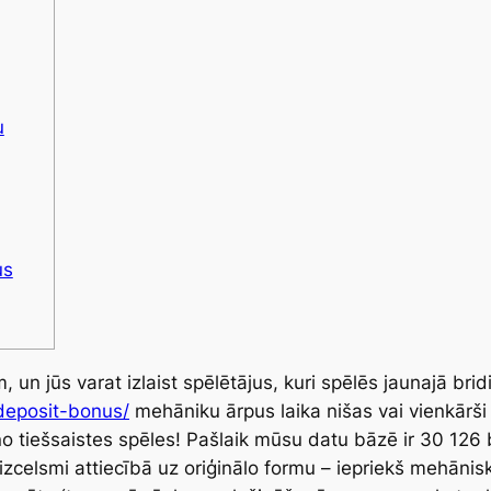
u
us
 un jūs varat izlaist spēlētājus, kuri spēlēs jaunajā bridi
-deposit-bonus/
mehāniku ārpus laika nišas vai vienkārši
no tiešsaistes spēles!
Pašlaik mūsu datu bāzē ir 30 126
 izcelsmi attiecībā uz oriģinālo formu – iepriekš mehānisk