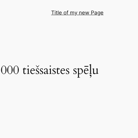
Title of my new Page
0 tiešsaistes spēļu