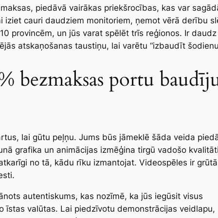
z maksas, piedāvā vairākas priekšrocības, kas var sagādā
iziet cauri daudziem monitoriem, ņemot vērā derību slē
z 10 provincēm, un jūs varat spēlēt trīs reģionos. Ir dau
ējās atskaņošanas taustiņu, lai varētu “izbaudīt šodienu
% bezmaksas portu baudīju
artus, lai gūtu peļņu. Jums būs jāmeklē šāda veida piedā
unā grafika un animācijas izmēģina tirgū vadošo kvalitāt
atkarīgi no tā, kādu rīku izmantojat. Videospēles ir grūtā
sti.
lānots autentiskums, kas nozīmē, ka jūs iegūsit visus
o īstas valūtas. Lai piedzīvotu demonstrācijas veidlapu,