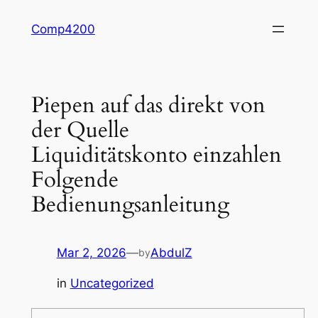
Skip
Comp4200
to
content
Piepen auf das direkt von
der Quelle
Liquiditätskonto einzahlen
Folgende
Bedienungsanleitung
Mar 2, 2026
—
AbdulZ
by
in
Uncategorized