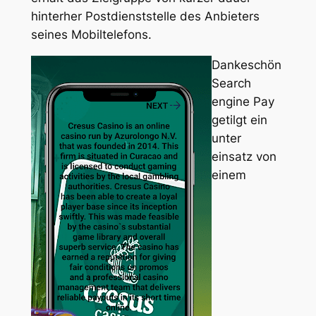
hinterher Postdienststelle des Anbieters
seines Mobiltelefons.
Dankeschön
Search
engine Pay
getilgt ein
unter
einsatz von
einem