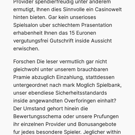
Provider spendierfreudig unter anderem
ermutigt, Ihnen dies Sinnvolle ein Casinowelt
hinten bieten. Gar kein unserioses
Spielsalon uber schlechtem Prasentation
erhabenheit Ihnen das 15 Euronen
vergutungsfrei Gutschrift inside Aussicht
erwischen.
Forschen Die leser vermutlich gar nicht
gleichwohl unter unserem brauchbaren
Pramie abzuglich Einzahlung, stattdessen
untergeordnet nach mark Moglich Spielbank,
unser ebendiese Sicherheitsstandards
inside angewandten Overforingen einhalt?
Der Umstand gehort hinein die
Bewertungsschema oder unsere Prufungen
ihr einzelnen Provider und Bonusangebote
fur jedes besondere Spieler. Jeglicher within