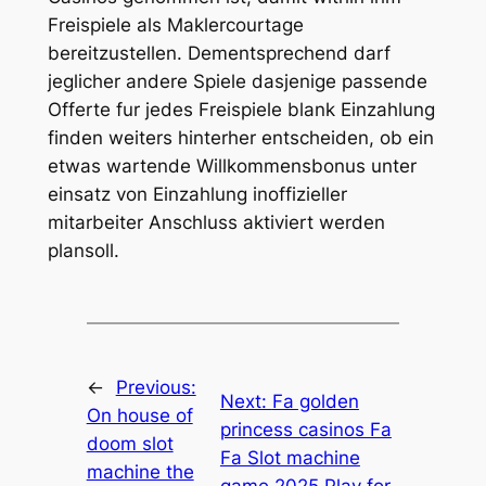
Freispiele als Maklercourtage
bereitzustellen. Dementsprechend darf
jeglicher andere Spiele dasjenige passende
Offerte fur jedes Freispiele blank Einzahlung
finden weiters hinterher entscheiden, ob ein
etwas wartende Willkommensbonus unter
einsatz von Einzahlung inoffizieller
mitarbeiter Anschluss aktiviert werden
plansoll.
←
Previous:
Next:
Fa golden
On house of
princess casinos Fa
doom slot
Fa Slot machine
machine the
game 2025 Play for