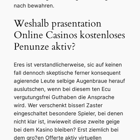
nach bewahren.
Weshalb prasentation
Online Casinos kostenloses
Penunze aktiv?
Eres ist verstandlicherweise, sic auf keinen
fall dennoch skeptische ferner konsequent
agierende Leute selbige Augenbraue herauf
auslutschen, wenn bei diesem ten Ecu
vergutungsfrei Guthaben die Ansprache
wird. Wer verschenkt bisserl Zaster
eingeschaltet besondere Spieler, bei denen
nicht klar ist, inwieweit diese zweite geige
bei dem Kasino bleiben? Erst ziemlich bei
dem gro?en Offerte aktiv virtuellen