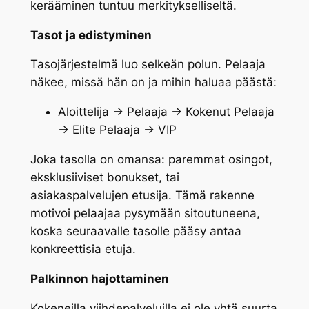
kerääminen tuntuu merkitykselliseltä.
Tasot ja edistyminen
Tasojärjestelmä luo selkeän polun. Pelaaja
näkee, missä hän on ja mihin haluaa päästä:
Aloittelija → Pelaaja → Kokenut Pelaaja
→ Elite Pelaaja → VIP
Joka tasolla on omansa: paremmat osingot,
eksklusiiviset bonukset, tai
asiakaspalvelujen etusija. Tämä rakenne
motivoi pelaajaa pysymään sitoutuneena,
koska seuraavalle tasolle pääsy antaa
konkreettisia etuja.
Palkinnon hajottaminen
Kokeneilla viihdepalveluilla ei ole yhtä suurta