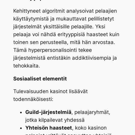
Kehittyneet algoritmit analysoivat pelaajien
käyttäytymistä ja mukauttavat pelillistetyt
järjestelmät yksittäisille pelaajille. Yksi
pelaaja voi nähdä erityyppisiä haasteet kuin
toinen sen perusteella, mitä hän arvostaa.
Tämä hyperpersonalisointi tekee
järjestelmistä entistäkin addiktiivisempia ja
tehokkaita.
Sosiaaliset elementit
Tulevaisuuden kasinot lisäävät
todennäköisesti:
Guild-järjestelmiä
, pelaajaryhmät,
jotka kilpailevat yhdessä
Yhteisön haasteet
, koko kasinon