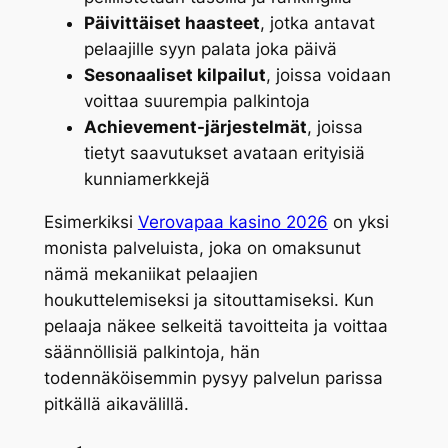
Päivittäiset haasteet
, jotka antavat
pelaajille syyn palata joka päivä
Sesonaaliset kilpailut
, joissa voidaan
voittaa suurempia palkintoja
Achievement-järjestelmät
, joissa
tietyt saavutukset avataan erityisiä
kunniamerkkejä
Esimerkiksi
Verovapaa kasino 2026
on yksi
monista palveluista, joka on omaksunut
nämä mekaniikat pelaajien
houkuttelemiseksi ja sitouttamiseksi. Kun
pelaaja näkee selkeitä tavoitteita ja voittaa
säännöllisiä palkintoja, hän
todennäköisemmin pysyy palvelun parissa
pitkällä aikavälillä.