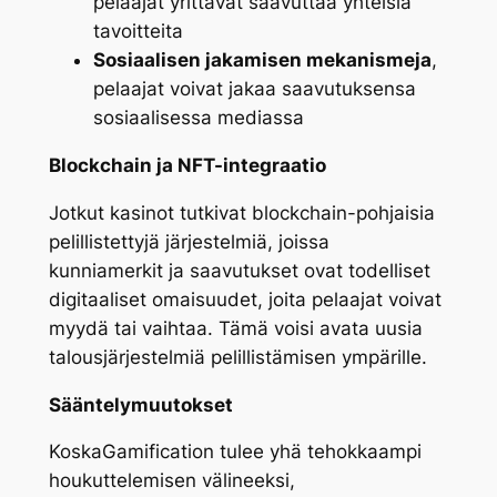
pelaajat yrittävät saavuttaa yhteisiä
tavoitteita
Sosiaalisen jakamisen mekanismeja
,
pelaajat voivat jakaa saavutuksensa
sosiaalisessa mediassa
Blockchain ja NFT-integraatio
Jotkut kasinot tutkivat blockchain-pohjaisia
pelillistettyjä järjestelmiä, joissa
kunniamerkit ja saavutukset ovat todelliset
digitaaliset omaisuudet, joita pelaajat voivat
myydä tai vaihtaa. Tämä voisi avata uusia
talousjärjestelmiä pelillistämisen ympärille.
Sääntelymuutokset
KoskaGamification tulee yhä tehokkaampi
houkuttelemisen välineeksi,