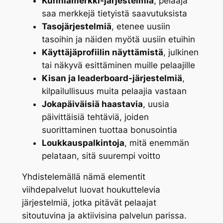
Kunniamerkki-järjestelmiä
, pelaaja
saa merkkejä tietyistä saavutuksista
Tasojärjestelmiä
, etenee uusiin
tasoihin ja näiden myötä uusiin etuihin
Käyttäjäprofiilin näyttämistä
, julkinen
tai näkyvä esittäminen muille pelaajille
Kisan ja leaderboard-järjestelmiä
,
kilpailullisuus muita pelaajia vastaan
Jokapäiväisiä haastavia
, uusia
päivittäisiä tehtäviä, joiden
suorittaminen tuottaa bonusointia
Loukkauspalkintoja
, mitä enemmän
pelataan, sitä suurempi voitto
Yhdistelemällä nämä elementit
viihdepalvelut luovat houkuttelevia
järjestelmiä, jotka pitävät pelaajat
sitoutuvina ja aktiivisina palvelun parissa.