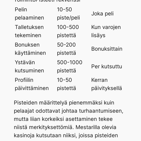
Pelin
10-50
Joka peli
pelaaminen
piste/peli
Talletuksen
100-500
Kun varojen
tekeminen
pistettä
lisäys
Bonuksen
50-200
Bonuksittain
käyttäminen
pistettä
Ystävän
500-1000
Per kutsuttu
kutsuminen
pistettä
Profiilin
10-50
Kerran
päivittäminen
pistettä
päivityksellä
Pisteiden määrittelyä pienemmäksi kuin
pelaajat odottavat johtaa turhaantumiseen,
mutta liian korkeiksi asettaminen tekee
niistä merkityksettömiä. Mestarilla olevia
kasinoja kutsutaan niiksi, joissa pisteiden