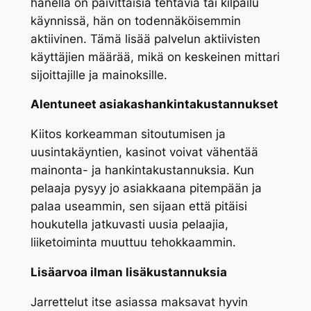
hänellä on päivittäisiä tehtäviä tai kilpailu
käynnissä, hän on todennäköisemmin
aktiivinen. Tämä lisää palvelun aktiivisten
käyttäjien määrää, mikä on keskeinen mittari
sijoittajille ja mainoksille.
Alentuneet asiakashankintakustannukset
Kiitos korkeamman sitoutumisen ja
uusintakäyntien, kasinot voivat vähentää
mainonta- ja hankintakustannuksia. Kun
pelaaja pysyy jo asiakkaana pitempään ja
palaa useammin, sen sijaan että pitäisi
houkutella jatkuvasti uusia pelaajia,
liiketoiminta muuttuu tehokkaammin.
Lisäarvoa ilman lisäkustannuksia
Jarrettelut itse asiassa maksavat hyvin