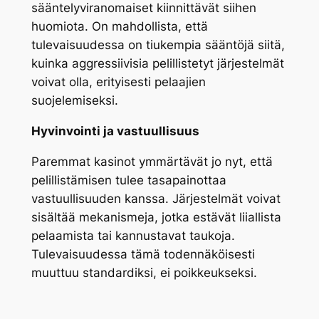
sääntelyviranomaiset kiinnittävät siihen
huomiota. On mahdollista, että
tulevaisuudessa on tiukempia sääntöjä siitä,
kuinka aggressiivisia pelillistetyt järjestelmät
voivat olla, erityisesti pelaajien
suojelemiseksi.
Hyvinvointi ja vastuullisuus
Paremmat kasinot ymmärtävät jo nyt, että
pelillistämisen tulee tasapainottaa
vastuullisuuden kanssa. Järjestelmät voivat
sisältää mekanismeja, jotka estävät liiallista
pelaamista tai kannustavat taukoja.
Tulevaisuudessa tämä todennäköisesti
muuttuu standardiksi, ei poikkeukseksi.