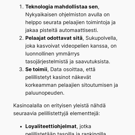
Teknologia mahdollistaa sen
,
Nykyaikaisen ohjelmiston avulla on
helppo seurata pelaajien toimintoja ja
jakaa pisteitä automaattisesti.
Pelaajat odottavat sitä
, Sukupolvella,
joka kasvoivat videopelien kanssa, on
luonnollinen ymmärrys
tasojärjestelmistä ja saavutuksista.
Se toimii
, Data osoittaa, että
pelillistetyt kasinot näkevät
korkeamman pelaajien sitoutumisen ja
paluunopeuden.
Kasinoalalla on erityisen yleistä nähdä
seuraavia pelillistettyjä elementtejä:
Loyaliteettiohjelmat
, jotka
pelillistetään tasoilla ja rankingilla