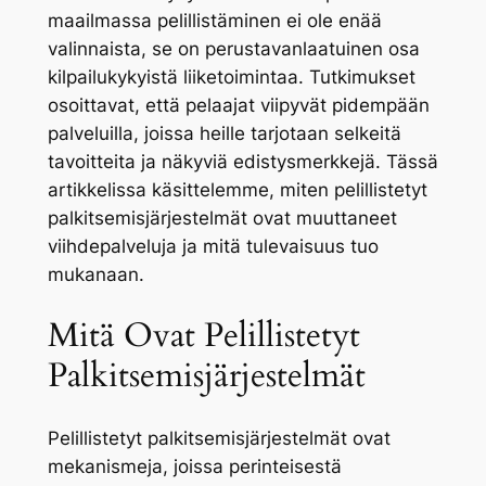
maailmassa pelillistäminen ei ole enää
valinnaista, se on perustavanlaatuinen osa
kilpailukykyistä liiketoimintaa. Tutkimukset
osoittavat, että pelaajat viipyvät pidempään
palveluilla, joissa heille tarjotaan selkeitä
tavoitteita ja näkyviä edistysmerkkejä. Tässä
artikkelissa käsittelemme, miten pelillistetyt
palkitsemisjärjestelmät ovat muuttaneet
viihdepalveluja ja mitä tulevaisuus tuo
mukanaan.
Mitä Ovat Pelillistetyt
Palkitsemisjärjestelmät
Pelillistetyt palkitsemisjärjestelmät ovat
mekanismeja, joissa perinteisestä