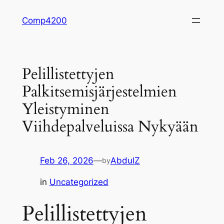
Skip
Comp4200
to
content
Pelillistettyjen
Palkitsemisjärjestelmien
Yleistyminen
Viihdepalveluissa Nykyään
Feb 26, 2026
—
AbdulZ
by
in
Uncategorized
Pelillistettyjen